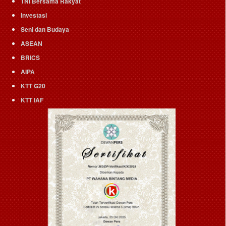
TNI Bersama Rakyat
Investasi
Seni dan Budaya
ASEAN
BRICS
AIPA
KTT G20
KTT IAF