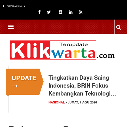
Skip
2026-08-07
to
main
content
UPDATE
Tingkatkan Daya Saing
→
Indonesia, BRIN Fokus
Kembangkan Teknologi…
NASIONAL
- JUMAT, 7 AGU 2026