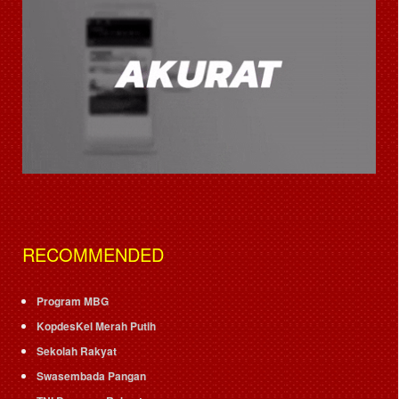
RECOMMENDED
Program MBG
KopdesKel Merah Putih
Sekolah Rakyat
Swasembada Pangan