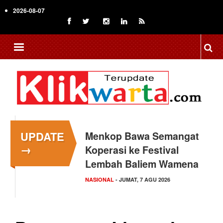
Skip
2026-08-07
to
main
content
UPDATE
Menkop Bawa Semangat
Tingkatkan Daya Saing
→
Koperasi ke Festival
Indonesia, BRIN Fokus
Lembah Baliem Wamena
Kembangkan Teknologi…
NASIONAL
NASIONAL
- JUMAT, 7 AGU 2026
- JUMAT, 7 AGU 2026