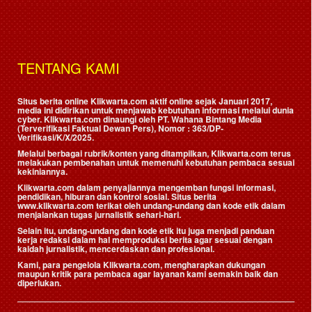
TENTANG KAMI
Situs berita online Klikwarta.com aktif online sejak Januari 2017,
media ini didirikan untuk menjawab kebutuhan informasi melalui dunia
cyber. Klikwarta.com dinaungi oleh
PT. Wahana Bintang Media
(Terverifikasi Faktual Dewan Pers)
, Nomor : 363/DP-
Verifikasi/K/X/2025.
Melalui berbagai rubrik/konten yang ditampilkan, Klikwarta.com terus
melakukan pembenahan untuk memenuhi kebutuhan pembaca sesuai
kekiniannya.
Klikwarta.com dalam penyajiannya mengemban fungsi informasi,
pendidikan, hiburan dan kontrol sosial. Situs berita
www.klikwarta.com terikat oleh undang-undang dan kode etik dalam
menjalankan tugas jurnalistik sehari-hari.
Selain itu, undang-undang dan kode etik itu juga menjadi panduan
kerja redaksi dalam hal memproduksi berita agar sesuai dengan
kaidah jurnalistik, mencerdaskan dan profesional.
Kami, para pengelola Klikwarta.com, mengharapkan dukungan
maupun kritik para pembaca agar layanan kami semakin baik dan
diperlukan.