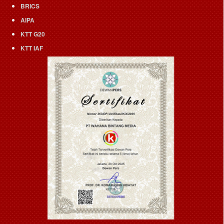
BRICS
AIPA
KTT G20
KTT IAF