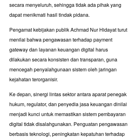
secara menyeluruh, sehingga tidak ada pihak yang
dapat menikmati hasil tindak pidana.
Pengamat kebijakan publik Achmad Nur Hidayat turut
menilai bahwa pengawasan terhadap payment
gateway dan layanan keuangan digital harus
dilakukan secara konsisten dan transparan, guna
mencegah penyalahgunaan sistem oleh jaringan
kejahatan terorganisir.
Ke depan, sinergi lintas sektor antara aparat penegak
hukum, regulator, dan penyedia jasa keuangan dinilai
menjadi kunci untuk memastikan sistem pembayaran
digital tidak disalahgunakan. Penguatan pengawasan
berbasis teknologi, peningkatan kepatuhan terhadap