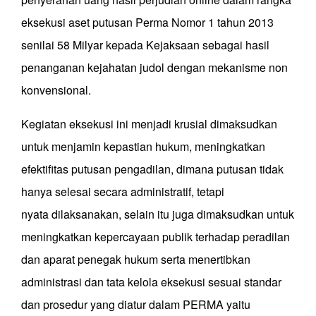
eksekusi aset putusan Perma Nomor 1 tahun 2013
senilai 58 Milyar kepada Kejaksaan sebagai hasil
penanganan kejahatan judol dengan mekanisme non
konvensional.
Kegiatan eksekusi ini menjadi krusial dimaksudkan
untuk menjamin kepastian hukum, meningkatkan
efektifitas putusan pengadilan, dimana putusan tidak
hanya selesai secara administratif, tetapi
nyata dilaksanakan, selain itu juga dimaksudkan untuk
meningkatkan kepercayaan publik terhadap peradilan
dan aparat penegak hukum serta menertibkan
administrasi dan tata kelola eksekusi sesuai standar
dan prosedur yang diatur dalam PERMA yaitu