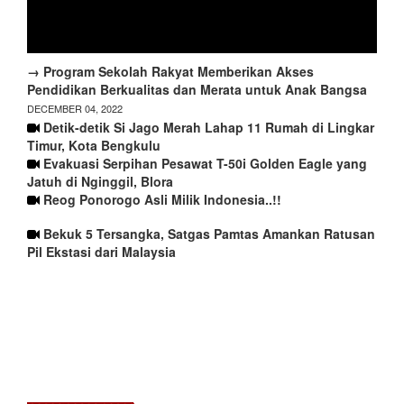
→ Program Sekolah Rakyat Memberikan Akses
Pendidikan Berkualitas dan Merata untuk Anak Bangsa
DECEMBER 04, 2022
Detik-detik Si Jago Merah Lahap 11 Rumah di Lingkar
Timur, Kota Bengkulu
Evakuasi Serpihan Pesawat T-50i Golden Eagle yang
Jatuh di Nginggil, Blora
Reog Ponorogo Asli Milik Indonesia..!!
Bekuk 5 Tersangka, Satgas Pamtas Amankan Ratusan
Pil Ekstasi dari Malaysia