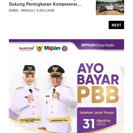
Dukung Peningkatan Kompetensi…
EKBIS
- MINGGU, 9 AGU 2026
NEXT