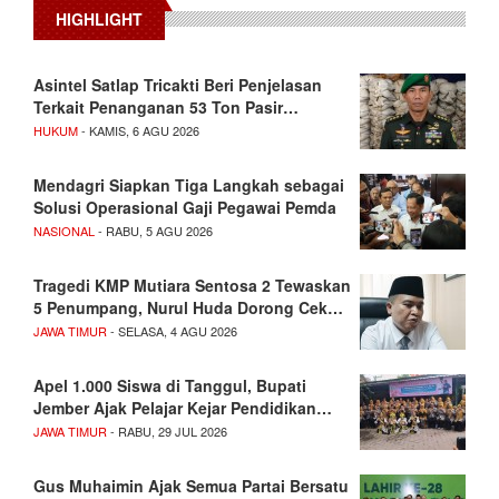
HIGHLIGHT
Asintel Satlap Tricakti Beri Penjelasan
Terkait Penanganan 53 Ton Pasir…
HUKUM
- KAMIS, 6 AGU 2026
Mendagri Siapkan Tiga Langkah sebagai
Solusi Operasional Gaji Pegawai Pemda
NASIONAL
- RABU, 5 AGU 2026
Tragedi KMP Mutiara Sentosa 2 Tewaskan
5 Penumpang, Nurul Huda Dorong Cek…
JAWA TIMUR
- SELASA, 4 AGU 2026
Apel 1.000 Siswa di Tanggul, Bupati
Jember Ajak Pelajar Kejar Pendidikan…
JAWA TIMUR
- RABU, 29 JUL 2026
Gus Muhaimin Ajak Semua Partai Bersatu