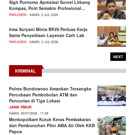
Sigit Purnomo Apresiasi Survei Litbang
Kompas, Polri Semakin Profesional…
PARLEMEN
- KAMIS, 2 JUL 2026
Irma Suryani Minta BPJS Perluas Kerja
Sama Penyediaan Layanan Cath Lab
PARLEMEN
- KAMIS, 2 JUL 2026
NEXT
KRIMINAL
Polres Bondowoso Amankan Tersangka
Percobaan Pembobolan ATM dan
Pencurian di Tiga Lokasi
JAWA TIMUR
KAMIS, 30/07/2026 - 11:28
Menkopolkam Kutuk Keras Pembakaran
dan Pembunuhan Pilot AMA Air Oleh KKB
Papua