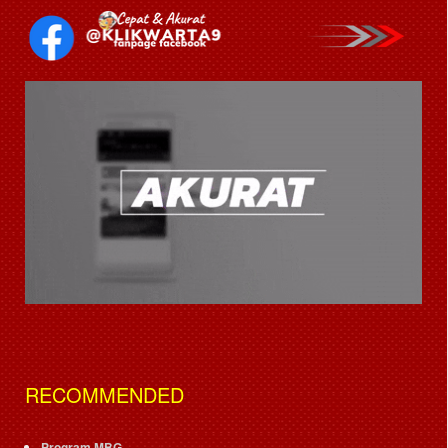
RECOMMENDED
Program MBG