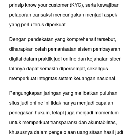
prinsip know your customer (KYC), serta kewajiban
pelaporan transaksi mencurigakan menjadi aspek
yang perlu terus diperkuat.
Dengan pendekatan yang komprehensif tersebut,
diharapkan celah pemanfaatan sistem pembayaran
digital dalam praktik judi online dan kejahatan siber
lainnya dapat semakin dipersempit, sekaligus
memperkuat integritas sistem keuangan nasional.
Pengungkapan jaringan yang melibatkan puluhan
situs judi online ini tidak hanya menjadi capaian
penegakan hukum, tetapi juga menjadi momentum
untuk memperkuat transparansi dan akuntabilitas,
khususnya dalam pengelolaan uang sitaan hasil judi