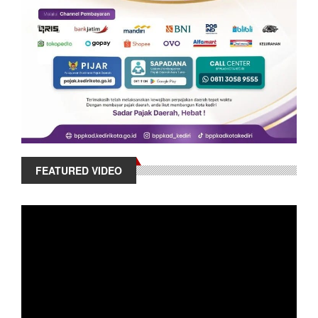
FEATURED VIDEO