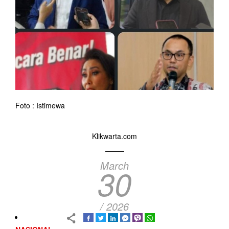
Foto : Istimewa
Klikwarta.com
March
30
/ 2026