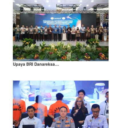
Upaya BRI Danareksa…