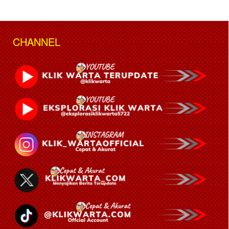
CHANNEL