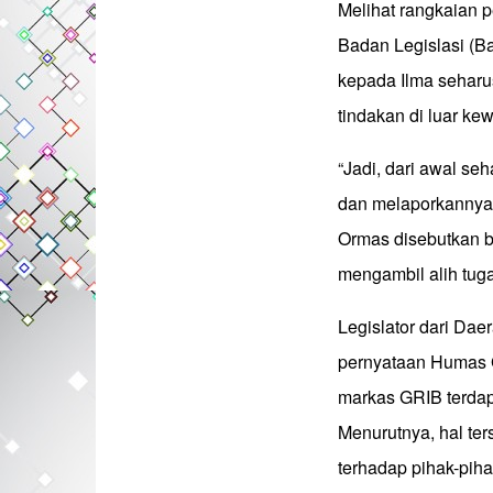
Melihat rangkaian p
Badan Legislasi (B
kepada Ilma seharu
tindakan di luar k
“Jadi, dari awal s
dan melaporkannya 
Ormas disebutkan 
mengambil alih tuga
Legislator dari Dae
pernyataan Humas 
markas GRIB terdap
Menurutnya, hal ter
terhadap pihak-piha