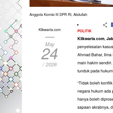
Anggota Komisi III DPR RI, Abdullah
Klikwarta.com
POLITIK
Klikwarta
.
com
,
Jak
May
24
penyelesaian kasus
Ahmad Bahar, Ilma S
main hakim sendiri
/ 2026
tunduk pada huku
“Tidak boleh konfli
negara hukum ada p
hanya boleh dipros
sapaan akrabnya, da