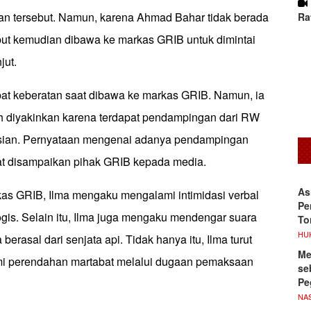
man tersebut. Namun, karena Ahmad Bahar tidak berada
Ra
ebut kemudian dibawa ke markas GRIB untuk dimintai
jut.
t keberatan saat dibawa ke markas GRIB. Namun, ia
lah diyakinkan karena terdapat pendampingan dari RW
isian. Pernyataan mengenai adanya pendampingan
at disampaikan pihak GRIB kepada media.
As
kas GRIB, Ilma mengaku mengalami intimidasi verbal
Pe
gis. Selain itu, Ilma juga mengaku mendengar suara
To
HU
berasal dari senjata api. Tidak hanya itu, Ilma turut
Me
 perendahan martabat melalui dugaan pemaksaan
se
Pe
NA