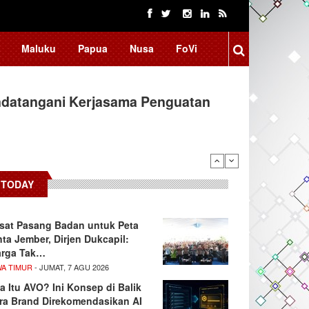
Maluku
Papua
Nusa
FoVi
ndatangani Kerjasama Penguatan
arifikasi Isu "Tangkap Lepas",…
TODAY
sat Pasang Badan untuk Peta
nta Jember, Dirjen Dukcapil:
rga Tak…
WA TIMUR
- JUMAT, 7 AGU 2026
a Itu AVO? Ini Konsep di Balik
ra Brand Direkomendasikan AI