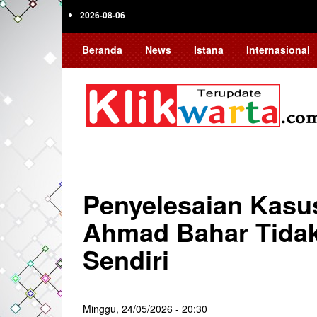
Skip
2026-08-06
to
main
Beranda
News
Istana
Internasional
content
Penyelesaian Kasu
Ahmad Bahar Tidak
Sendiri
Minggu, 24/05/2026 - 20:30