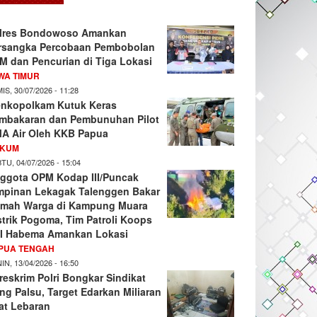
lres Bondowoso Amankan
rsangka Percobaan Pembobolan
M dan Pencurian di Tiga Lokasi
WA TIMUR
IS, 30/07/2026 - 11:28
nkopolkam Kutuk Keras
mbakaran dan Pembunuhan Pilot
A Air Oleh KKB Papua
KUM
TU, 04/07/2026 - 15:04
ggota OPM Kodap III/Puncak
mpinan Lekagak Talenggen Bakar
mah Warga di Kampung Muara
strik Pogoma, Tim Patroli Koops
I Habema Amankan Lokasi
PUA TENGAH
IN, 13/04/2026 - 16:50
reskrim Polri Bongkar Sindikat
ng Palsu, Target Edarkan Miliaran
at Lebaran