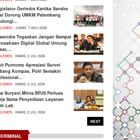
gislator Gerindra Kartika Sandra
si Dorong UMKM Palembang
ndungi…
RLEMEN
- JUMAT, 7 AGU 2026
wendra Tegaskan Jangan Sampai
rusahaan Digital Global Untung
sar,…
RLEMEN
- KAMIS, 2 JUL 2026
git Purnomo Apresiasi Survei
tbang Kompas, Polri Semakin
ofesional…
RLEMEN
- KAMIS, 2 JUL 2026
ma Suryani Minta BPJS Perluas
rja Sama Penyediaan Layanan
th Lab
RLEMEN
- KAMIS, 2 JUL 2026
NEXT
KRIMINAL