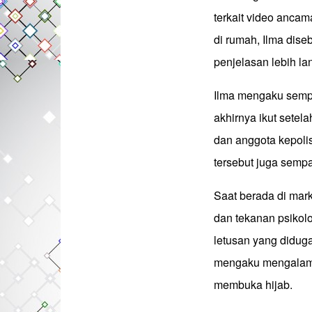
terkait video anca
di rumah, Ilma dis
penjelasan lebih lan
Ilma mengaku sempa
akhirnya ikut sete
dan anggota kepol
tersebut juga semp
Saat berada di mar
dan tekanan psikolo
letusan yang diduga 
mengaku mengalami
membuka hijab.