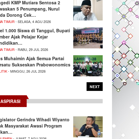
agedi KMP Mutiara Sentosa 2
waskan 5 Penumpang, Nurul
da Dorong Cek…
WA TIMUR
- SELASA, 4 AGU 2026
el 1.000 Siswa di Tanggul, Bupati
mber Ajak Pelajar Kejar
ndidikan…
WA TIMUR
- RABU, 29 JUL 2026
s Muhaimin Ajak Semua Partai
rsatu Sukseskan Prabowonomics
ITIK
- MINGGU, 26 JUL 2026
NEXT
ASPIRASI
gislator Gerindra Wihadi Wiyanto
ak Masyarakat Awasi Program
akan…
RLEMEN
- JUMAT, 7 AGU 2026