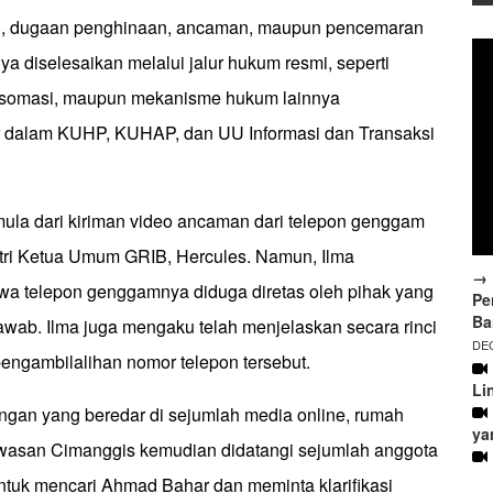
, dugaan penghinaan, ancaman, maupun pencemaran
a diselesaikan melalui jalur hukum resmi, seperti
, somasi, maupun mekanisme hukum lainnya
r dalam KUHP, KUHAP, dan UU Informasi dan Transaksi
mula dari kiriman video ancaman dari telepon genggam
istri Ketua Umum GRIB, Hercules. Namun, Ilma
→ 
hwa telepon genggamnya diduga diretas oleh pihak yang
Pe
Ba
awab. Ilma juga mengaku telah menjelaskan secara rinci
DEC
ngambilalihan nomor telepon tersebut.
Li
ngan yang beredar di sejumlah media online, rumah
ya
wasan Cimanggis kemudian didatangi sejumlah anggota
ntuk mencari Ahmad Bahar dan meminta klarifikasi