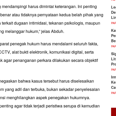
 mendampingi harus dimintai keterangan. Ini penting
Le
De
benar atau tidaknya pernyataan kedua belah pihak yang
Li
terkait dugaan intimidasi, tekanan psikologis, maupun
PA
Ka
ang melanggar hukum,” jelas Abduh.
Pe
Be
arat penegak hukum harus mendalami seluruh fakta,
PA
TV, alat bukti elektronik, komunikasi digital, serta
Si
Li
k agar penanganan perkara dilakukan secara objektif
Pr
PA
Ir
negaskan bahwa kasus tersebut harus diselesaikan
Ke
Ca
um yang adil dan terbuka, bukan sekadar penyelesaian
PA
ensi menghilangkan aspek penegakan hukumnya.
penting agar tidak terjadi peristiwa serupa di kemudian