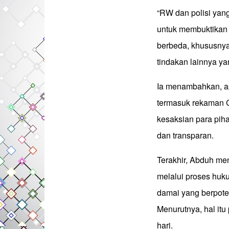
“RW dan polisi yang
untuk membuktikan 
berbeda, khususnya 
tindakan lainnya y
Ia menambahkan, ap
termasuk rekaman CC
kesaksian para piha
dan transparan.
Terakhir, Abduh me
melalui proses huk
damai yang berpot
Menurutnya, hal itu 
hari.