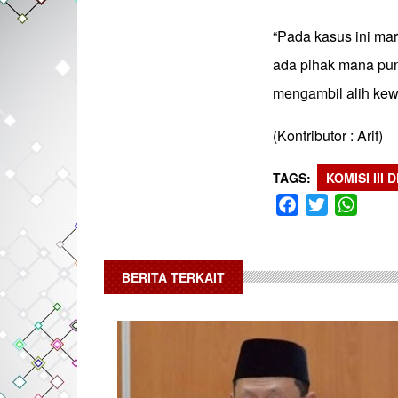
“Pada kasus ini ma
ada pihak mana pun
mengambil alih ke
(Kontributor : Arif)
TAGS
KOMISI III 
Facebook
Twitter
What
BERITA TERKAIT