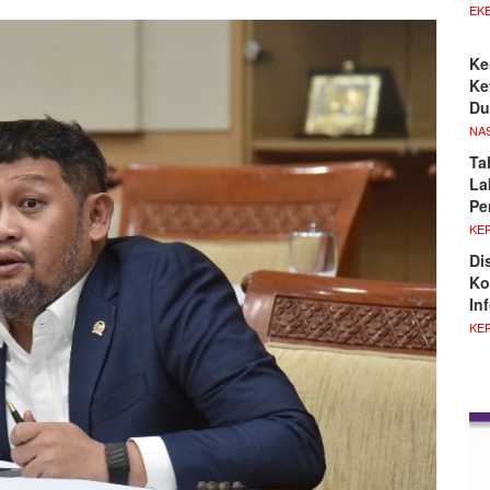
EKB
Ke
Ke
Du
NA
Ta
La
Pe
KE
Di
Ko
In
KE