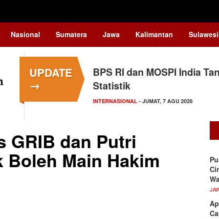
Nasional
Sumatera
Jawa
Kalimantan
Sulawesi
UPDATE
BPS RI dan MOSPI India Ta
Kapolsek Kedungkandang Kl
→
Statistik
HUKUM
- KAMIS, 6 AGU 2026
INTERNASIONAL
- JUMAT, 7 AGU 2026
s GRIB dan Putri
 Boleh Main Hakim
Pu
Ci
Wa
JA
Ap
Ca