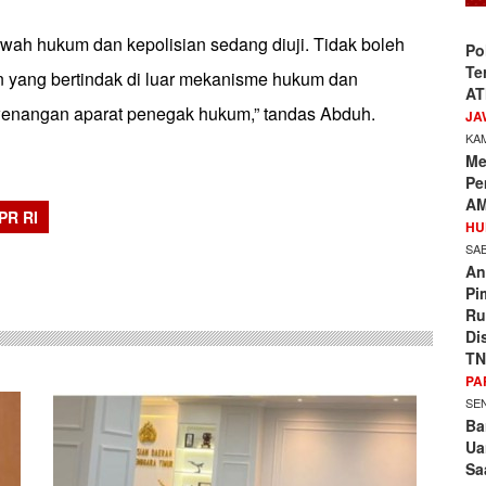
rwah hukum dan kepolisian sedang diuji. Tidak boleh
Po
Te
 yang bertindak di luar mekanisme hukum dan
AT
wenangan aparat penegak hukum,” tandas Abduh.
JA
KAM
Me
Pe
AM
DPR RI
HU
sApp
SAB
An
Pi
Ru
Di
TN
PA
SEN
Ba
Ua
Sa