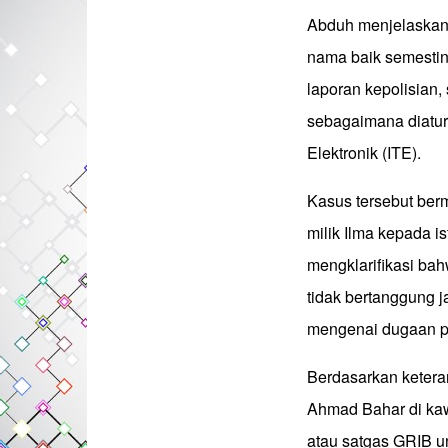
Abduh menjelaskan
nama baik semestiny
laporan kepolisian
sebagaimana diatu
Elektronik (ITE).
Kasus tersebut ber
milik Ilma kepada 
mengklarifikasi ba
tidak bertanggung j
mengenai dugaan pe
Berdasarkan ketera
Ahmad Bahar di ka
atau satgas GRIB u