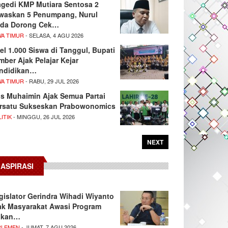
agedi KMP Mutiara Sentosa 2
waskan 5 Penumpang, Nurul
da Dorong Cek…
WA TIMUR
- SELASA, 4 AGU 2026
el 1.000 Siswa di Tanggul, Bupati
mber Ajak Pelajar Kejar
ndidikan…
WA TIMUR
- RABU, 29 JUL 2026
s Muhaimin Ajak Semua Partai
rsatu Sukseskan Prabowonomics
ITIK
- MINGGU, 26 JUL 2026
NEXT
ASPIRASI
gislator Gerindra Wihadi Wiyanto
ak Masyarakat Awasi Program
akan…
RLEMEN
- JUMAT, 7 AGU 2026