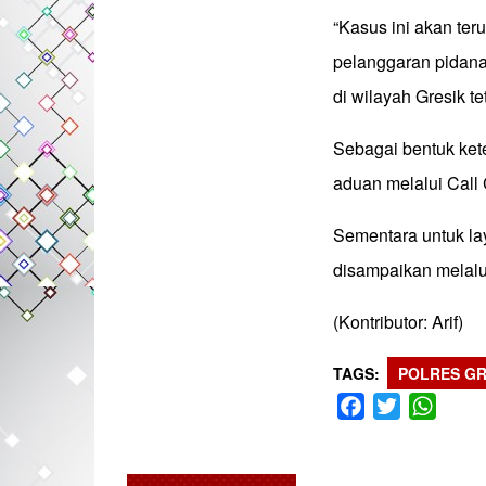
“Kasus ini akan te
pelanggaran pidana
di wilayah Gresik t
Sebagai bentuk ke
aduan melalui Call
Sementara untuk la
disampaikan melal
(Kontributor: Arif)
TAGS
POLRES GR
Facebook
Twitter
What