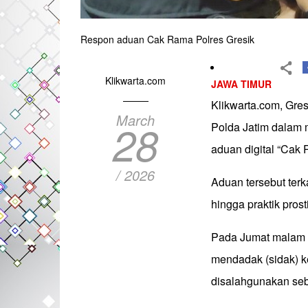
Respon aduan Cak Rama Polres Gresik
Klikwarta.com
JAWA TIMUR
Klikwarta.com, Gres
March
28
Polda Jatim dalam m
aduan digital “Cak
/ 2026
Aduan tersebut terk
hingga praktik pros
Pada Jumat malam (
mendadak (sidak) ke
disalahgunakan seb