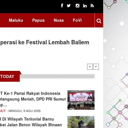
Maluku
Papua
Nusa
FoVi
erasi ke Festival Lembah Baliem
donesia, BRIN Fokus Kembangkan
TODAY
T Ke-1 Partai Rakyat Indonesia
rlangsung Meriah, DPD PRI Sumut
ap…
MUT
- MINGGU, 9 AGU 2026
I Di Wilayah Teritorial Bantu
bat Jalan Beton Wilayah Binaan