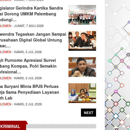
gislator Gerindra Kartika Sandra
si Dorong UMKM Palembang
ndungi…
RLEMEN
- JUMAT, 7 AGU 2026
wendra Tegaskan Jangan Sampai
rusahaan Digital Global Untung
sar,…
RLEMEN
- KAMIS, 2 JUL 2026
git Purnomo Apresiasi Survei
tbang Kompas, Polri Semakin
ofesional…
RLEMEN
- KAMIS, 2 JUL 2026
ma Suryani Minta BPJS Perluas
rja Sama Penyediaan Layanan
th Lab
RLEMEN
- KAMIS, 2 JUL 2026
NEXT
KRIMINAL