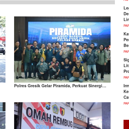
Le
De
Li
PA
Ka
Pe
Be
PA
Si
Li
Pr
PA
Ir
Polres Gresik Gelar Piramida, Perkuat Sinergi…
Ke
Ca
PA