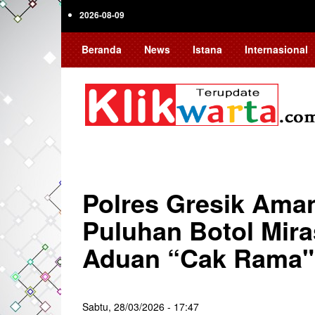
Skip
2026-08-09
to
main
Beranda
News
Istana
Internasional
content
Polres Gresik Ama
Puluhan Botol Mir
Aduan “Cak Rama"
Sabtu, 28/03/2026 - 17:47