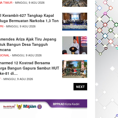
WA TIMUR
- MINGGU, 9 AGU 2026
I Kerambit-627 Tangkap Kapal
duga Bermuatan Narkoba 1,3 Ton
PRI
- MINGGU, 9 AGU 2026
mendes Ariza Ajak Tiru Jepang
tuk Bangun Desa Tangguh
ncana
SIONAL
- MINGGU, 9 AGU 2026
narmed 12 Kostrad Bersama
rga Bangun Gapura Sambut HUT
 ke-81 di…
T
- MINGGU, 9 AGU 2026
NEXT