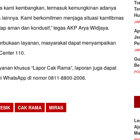
Tr
rus kami kembangkan, termasuk kemungkinan adanya
Te
Hu
 lainnya. Kami berkomitmen menjaga situasi kamtibmas
JA
etap aman dan kondusif,” tegas AKP Arya Widjaya.
Ap
Je
terbukaan layanan, masyarakat dapat menyampaikan
Pe
JA
 Center 110.
Gu
Be
yanan khusus “Lapor Cak Rama”, laporan juga dapat
POL
ui WhatsApp di nomor 0811-8800-2006.
ESIK
CAK RAMA
MIRAS
sApp
Le
Aj
M
PA