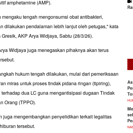
sitif amphetamine (AMP).
Ra
 mengaku tengah mengonsumsi obat antibakteri,
 dilakukan pendalaman lebih lanjut oleh petugas," kata
 Gresik, AKP Arya Widjaya, Sabtu (28/3/26).
rya Widjaya juga menegaskan pihaknya akan terus
rsebut.
langkah hukum tengah dilakukan, mulai dari pemeriksaan
As
ran miras untuk proses tindak pidana ringan (tipiring),
Pe
 terhadap dua LC guna mengantisipasi dugaan Tindak
To
HU
n Orang (TPPO).
Me
se
ian juga mengembangkan penyelidikan terkait legalitas
Pe
hiburan tersebut.
NA