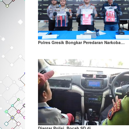
Polres Gresik Bongkar Peredaran Narkoba…
Diantar Polisi, Bocah SD di…