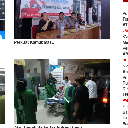
Po
Te
AT
JA
KAM
Perkuat Kamtibmas…
Me
Pe
AM
HU
SAB
An
Pi
Ru
Di
TN
PA
SEN
Ba
Ua
Sa
Aksi Heroik Satlantas Polres Gresik