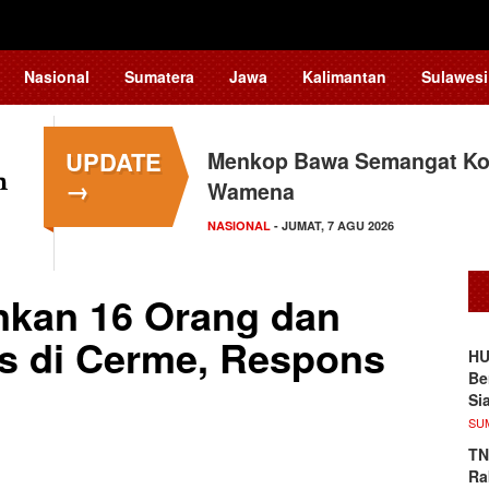
Nasional
Sumatera
Jawa
Kalimantan
Sulawesi
UPDATE
Menkop Bawa Semangat Kop
Tingkatkan Daya Saing In
→
Wamena
Teknologi…
NASIONAL
NASIONAL
- JUMAT, 7 AGU 2026
- JUMAT, 7 AGU 2026
nkan 16 Orang dan
as di Cerme, Respons
HU
Be
Si
SU
TN
Ra