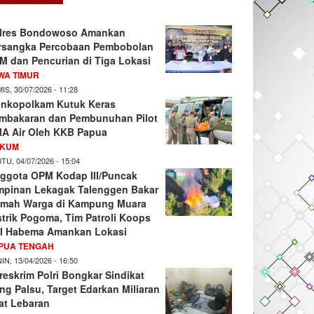
lres Bondowoso Amankan
rsangka Percobaan Pembobolan
M dan Pencurian di Tiga Lokasi
WA TIMUR
IS, 30/07/2026 - 11:28
nkopolkam Kutuk Keras
mbakaran dan Pembunuhan Pilot
A Air Oleh KKB Papua
KUM
TU, 04/07/2026 - 15:04
ggota OPM Kodap III/Puncak
mpinan Lekagak Talenggen Bakar
mah Warga di Kampung Muara
strik Pogoma, Tim Patroli Koops
I Habema Amankan Lokasi
PUA TENGAH
IN, 13/04/2026 - 16:50
reskrim Polri Bongkar Sindikat
ng Palsu, Target Edarkan Miliaran
at Lebaran