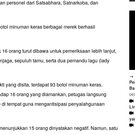
kan personel dari Satsabhara, Satnarkoba, dan
botol minuman keras berbagai merek berhasil
k 16 orang turut dibawa untuk pemeriksaan lebih lanjut,
penjaga, sepuluh tamu, serta dua pemandu lagu (lady
→ 
Pe
kti yang disita, terdapat 93 botol minuman keras.
Ba
hadap 16 orang yang diamankan, petugas langsung
DEC
e di tempat guna mengantisipasi penyalahgunaan
Li
ya
menunjukkan 15 orang dinyatakan negatif. Namun, satu