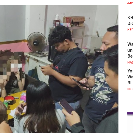
JA
KR
Di
KE
Wa
un
Be
NA
Yo
Wa
RI
NT