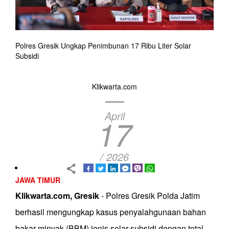
Polres Gresik Ungkap Penimbunan 17 Ribu Liter Solar
Subsidi
Klikwarta.com
April
17
/ 2026
JAWA TIMUR
Klikwarta.com, Gresik
- Polres Gresik Polda Jatim
berhasil mengungkap kasus penyalahgunaan bahan
bakar minyak (BBM) jenis solar subsidi dengan total