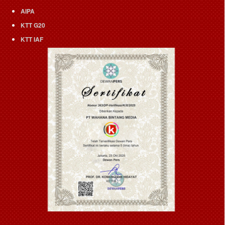
AIPA
KTT G20
KTT IAF