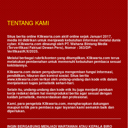
TENTANG KAMI
Situs berita online Klikwarta.com aktif online sejak Januari 2017,
media ini didirikan untuk menjawab kebutuhan informasi melalui dunia
cyber. Klikwarta.com dinaungi oleh
PT. Wahana Bintang Media
(Terverifikasi Faktual Dewan Pers)
, Nomor : 363/DP-
Verifikasi/K/X/2025.
Melalui berbagai rubrik/konten yang ditampilkan, Klikwarta.com terus
melakukan pembenahan untuk memenuhi kebutuhan pembaca sesuai
kekiniannya.
Klikwarta.com dalam penyajiannya mengemban fungsi informasi,
pendidikan, hiburan dan kontrol sosial. Situs berita
www.klikwarta.com terikat oleh undang-undang dan kode etik dalam
menjalankan tugas jurnalistik sehari-hari.
Selain itu, undang-undang dan kode etik itu juga menjadi panduan
kerja redaksi dalam hal memproduksi berita agar sesuai dengan
kaidah jurnalistik, mencerdaskan dan profesional.
Kami, para pengelola Klikwarta.com, mengharapkan dukungan
maupun kritik para pembaca agar layanan kami semakin baik dan
diperlukan.
INGIN BERGABUNG MENJADI WARTAWAN ATAU KEPALA BIRO