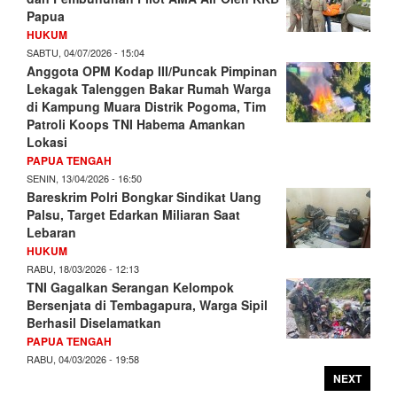
Papua
HUKUM
SABTU, 04/07/2026 - 15:04
Anggota OPM Kodap III/Puncak Pimpinan
Lekagak Talenggen Bakar Rumah Warga
di Kampung Muara Distrik Pogoma, Tim
Patroli Koops TNI Habema Amankan
Lokasi
PAPUA TENGAH
SENIN, 13/04/2026 - 16:50
Bareskrim Polri Bongkar Sindikat Uang
Palsu, Target Edarkan Miliaran Saat
Lebaran
HUKUM
RABU, 18/03/2026 - 12:13
TNI Gagalkan Serangan Kelompok
Bersenjata di Tembagapura, Warga Sipil
Berhasil Diselamatkan
PAPUA TENGAH
RABU, 04/03/2026 - 19:58
NEXT