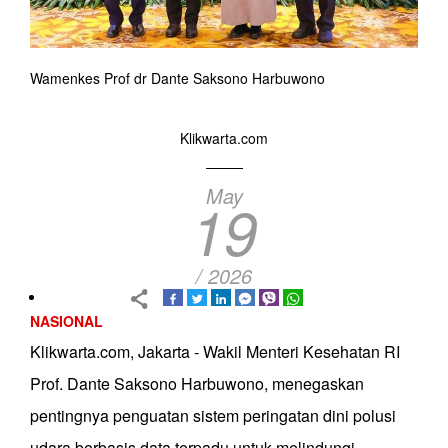
Wamenkes Prof dr Dante Saksono Harbuwono
Klikwarta.com
May
19
/ 2026
NASIONAL
Klikwarta.com, Jakarta - Wakil Menteri Kesehatan RI
Prof. Dante Saksono Harbuwono, menegaskan
pentingnya penguatan sistem peringatan dini polusi
udara berbasis data terpadu untuk melindungi