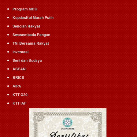
Program MBG
KopdesKel Merah Putih
Sekolah Rakyat
Swasembada Pangan
TNI Bersama Rakyat
Investasi
Seni dan Budaya
ASEAN
BRICS
AIPA
KTT G20
KTT IAF