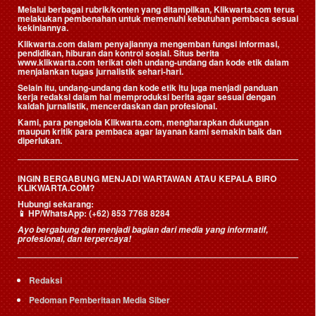
Melalui berbagai rubrik/konten yang ditampilkan, Klikwarta.com terus
melakukan pembenahan untuk memenuhi kebutuhan pembaca sesuai
kekiniannya.
Klikwarta.com dalam penyajiannya mengemban fungsi informasi,
pendidikan, hiburan dan kontrol sosial. Situs berita
www.klikwarta.com terikat oleh undang-undang dan kode etik dalam
menjalankan tugas jurnalistik sehari-hari.
Selain itu, undang-undang dan kode etik itu juga menjadi panduan
kerja redaksi dalam hal memproduksi berita agar sesuai dengan
kaidah jurnalistik, mencerdaskan dan profesional.
Kami, para pengelola Klikwarta.com, mengharapkan dukungan
maupun kritik para pembaca agar layanan kami semakin baik dan
diperlukan.
INGIN BERGABUNG MENJADI WARTAWAN ATAU KEPALA BIRO
KLIKWARTA.COM?
Hubungi sekarang:
📱
HP/WhatsApp:
(+62) 853 7768 8284
Ayo bergabung dan menjadi bagian dari media yang informatif,
profesional, dan terpercaya!
Redaksi
Pedoman Pemberitaan Media Siber