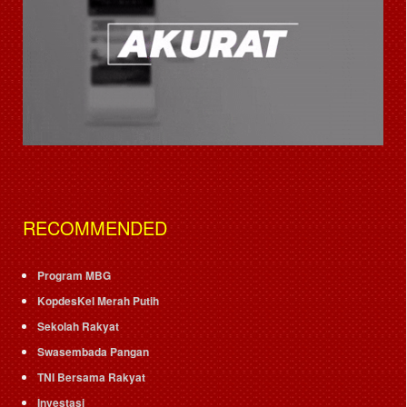
RECOMMENDED
Program MBG
KopdesKel Merah Putih
Sekolah Rakyat
Swasembada Pangan
TNI Bersama Rakyat
Investasi