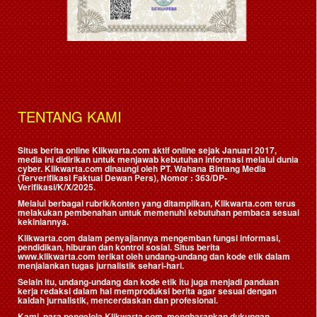
TENTANG KAMI
Situs berita online Klikwarta.com aktif online sejak Januari 2017,
media ini didirikan untuk menjawab kebutuhan informasi melalui dunia
cyber. Klikwarta.com dinaungi oleh
PT. Wahana Bintang Media
(Terverifikasi Faktual Dewan Pers)
, Nomor : 363/DP-
Verifikasi/K/X/2025.
Melalui berbagai rubrik/konten yang ditampilkan, Klikwarta.com terus
melakukan pembenahan untuk memenuhi kebutuhan pembaca sesuai
kekiniannya.
Klikwarta.com dalam penyajiannya mengemban fungsi informasi,
pendidikan, hiburan dan kontrol sosial. Situs berita
www.klikwarta.com terikat oleh undang-undang dan kode etik dalam
menjalankan tugas jurnalistik sehari-hari.
Selain itu, undang-undang dan kode etik itu juga menjadi panduan
kerja redaksi dalam hal memproduksi berita agar sesuai dengan
kaidah jurnalistik, mencerdaskan dan profesional.
Kami, para pengelola Klikwarta.com, mengharapkan dukungan