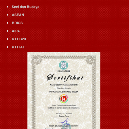
Seni dan Budaya
ASEAN
BRICS
AIPA
KTT G20
KTT IAF