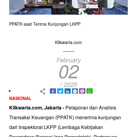
PPATK saat Terima Kunjungan LKPP
Klikwarta.com
February
02
/ 2025
NASIONAL
Klikwarta.com, Jakarta -
Pelaporan dan Analisis
Transaksi Keuangan (PPATK) menerima kunjungan
dari Inspektorat LKPP (Lembaga Kebijakan
Pengadaan Barang/Jasa Pemerintah). Pertemuan