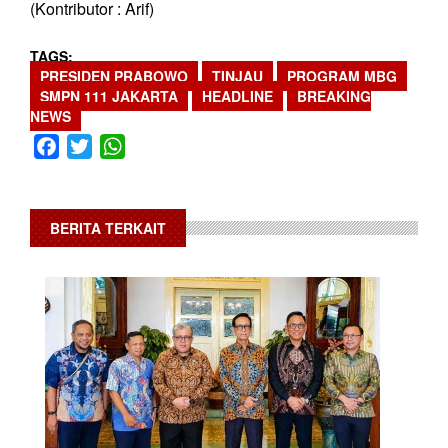
(Kontributor : Arif)
TAGS
PRESIDEN PRABOWO
TINJAU
PROGRAM MBG
SMPN 111 JAKARTA
HEADLINE
BREAKING
NEWS
Facebook
Twitter
WhatsApp
BERITA TERKAIT