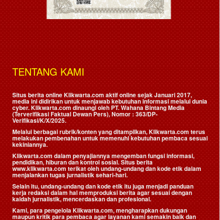
TENTANG KAMI
Situs berita online Klikwarta.com aktif online sejak Januari 2017,
media ini didirikan untuk menjawab kebutuhan informasi melalui dunia
cyber. Klikwarta.com dinaungi oleh
PT. Wahana Bintang Media
(Terverifikasi Faktual Dewan Pers)
, Nomor : 363/DP-
Verifikasi/K/X/2025.
Melalui berbagai rubrik/konten yang ditampilkan, Klikwarta.com terus
melakukan pembenahan untuk memenuhi kebutuhan pembaca sesuai
kekiniannya.
Klikwarta.com dalam penyajiannya mengemban fungsi informasi,
pendidikan, hiburan dan kontrol sosial. Situs berita
www.klikwarta.com terikat oleh undang-undang dan kode etik dalam
menjalankan tugas jurnalistik sehari-hari.
Selain itu, undang-undang dan kode etik itu juga menjadi panduan
kerja redaksi dalam hal memproduksi berita agar sesuai dengan
kaidah jurnalistik, mencerdaskan dan profesional.
Kami, para pengelola Klikwarta.com, mengharapkan dukungan
maupun kritik para pembaca agar layanan kami semakin baik dan