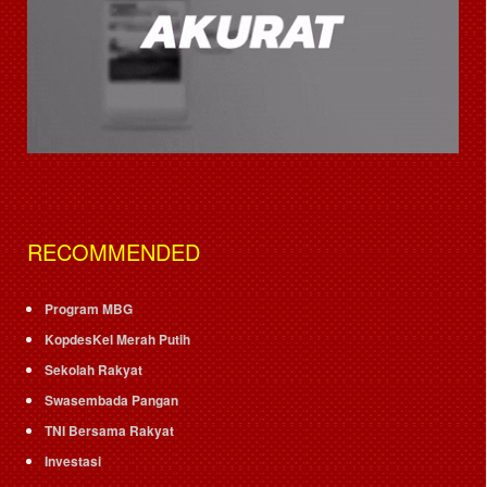
RECOMMENDED
Program MBG
KopdesKel Merah Putih
Sekolah Rakyat
Swasembada Pangan
TNI Bersama Rakyat
Investasi