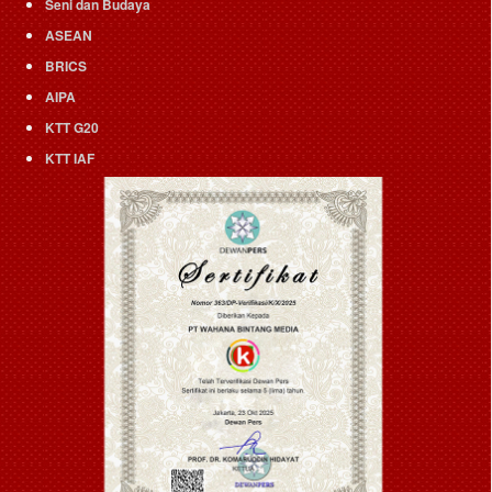
Seni dan Budaya
ASEAN
BRICS
AIPA
KTT G20
KTT IAF