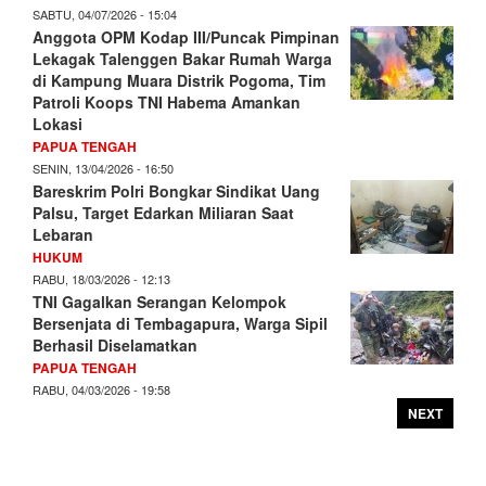
SABTU, 04/07/2026 - 15:04
Anggota OPM Kodap III/Puncak Pimpinan
Lekagak Talenggen Bakar Rumah Warga
di Kampung Muara Distrik Pogoma, Tim
Patroli Koops TNI Habema Amankan
Lokasi
PAPUA TENGAH
SENIN, 13/04/2026 - 16:50
Bareskrim Polri Bongkar Sindikat Uang
Palsu, Target Edarkan Miliaran Saat
Lebaran
HUKUM
RABU, 18/03/2026 - 12:13
TNI Gagalkan Serangan Kelompok
Bersenjata di Tembagapura, Warga Sipil
Berhasil Diselamatkan
PAPUA TENGAH
RABU, 04/03/2026 - 19:58
NEXT