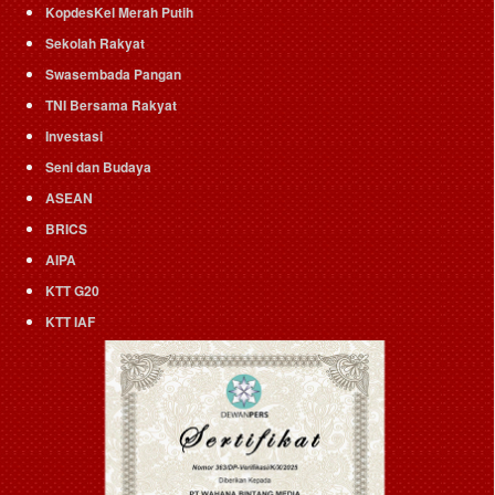
KopdesKel Merah Putih
Sekolah Rakyat
Swasembada Pangan
TNI Bersama Rakyat
Investasi
Seni dan Budaya
ASEAN
BRICS
AIPA
KTT G20
KTT IAF