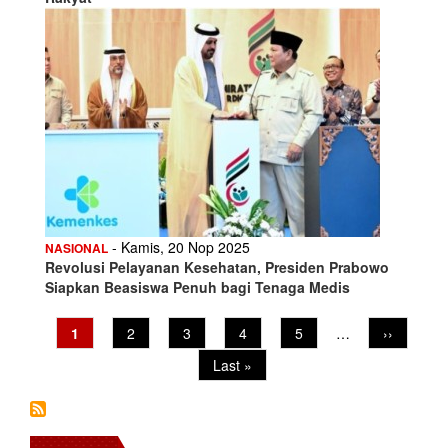
- Kamis, 20 Nop 2025
NASIONAL
Revolusi Pelayanan Kesehatan, Presiden Prabowo
Siapkan Beasiswa Penuh bagi Tenaga Medis
Pagination
Current
1
Page
2
Page
3
Page
4
Page
5
…
Next
››
page
page
Last
Last »
page