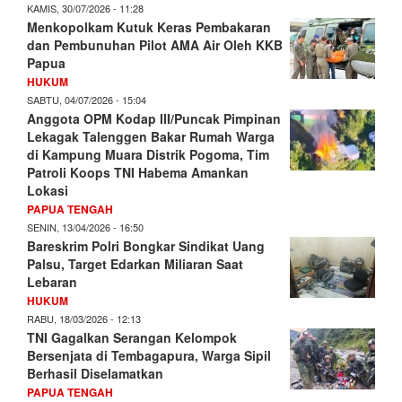
KAMIS, 30/07/2026 - 11:28
Menkopolkam Kutuk Keras Pembakaran
dan Pembunuhan Pilot AMA Air Oleh KKB
Papua
HUKUM
SABTU, 04/07/2026 - 15:04
Anggota OPM Kodap III/Puncak Pimpinan
Lekagak Talenggen Bakar Rumah Warga
di Kampung Muara Distrik Pogoma, Tim
Patroli Koops TNI Habema Amankan
Lokasi
PAPUA TENGAH
SENIN, 13/04/2026 - 16:50
Bareskrim Polri Bongkar Sindikat Uang
Palsu, Target Edarkan Miliaran Saat
Lebaran
HUKUM
RABU, 18/03/2026 - 12:13
TNI Gagalkan Serangan Kelompok
Bersenjata di Tembagapura, Warga Sipil
Berhasil Diselamatkan
PAPUA TENGAH