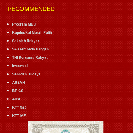
RECOMMENDED
Program MBG
KopdesKel Merah Putih
Sekolah Rakyat
Swasembada Pangan
TNI Bersama Rakyat
Investasi
Seni dan Budaya
ASEAN
BRICS
AIPA
KTT G20
KTT IAF