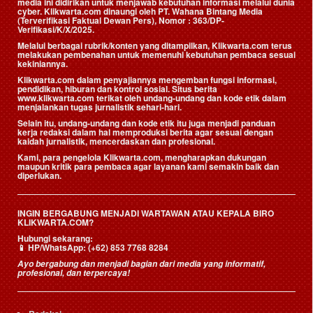
media ini didirikan untuk menjawab kebutuhan informasi melalui dunia
cyber. Klikwarta.com dinaungi oleh
PT. Wahana Bintang Media
(Terverifikasi Faktual Dewan Pers)
, Nomor : 363/DP-
Verifikasi/K/X/2025.
Melalui berbagai rubrik/konten yang ditampilkan, Klikwarta.com terus
melakukan pembenahan untuk memenuhi kebutuhan pembaca sesuai
kekiniannya.
Klikwarta.com dalam penyajiannya mengemban fungsi informasi,
pendidikan, hiburan dan kontrol sosial. Situs berita
www.klikwarta.com terikat oleh undang-undang dan kode etik dalam
menjalankan tugas jurnalistik sehari-hari.
Selain itu, undang-undang dan kode etik itu juga menjadi panduan
kerja redaksi dalam hal memproduksi berita agar sesuai dengan
kaidah jurnalistik, mencerdaskan dan profesional.
Kami, para pengelola Klikwarta.com, mengharapkan dukungan
maupun kritik para pembaca agar layanan kami semakin baik dan
diperlukan.
INGIN BERGABUNG MENJADI WARTAWAN ATAU KEPALA BIRO
KLIKWARTA.COM?
Hubungi sekarang:
📱
HP/WhatsApp:
(+62) 853 7768 8284
Ayo bergabung dan menjadi bagian dari media yang informatif,
profesional, dan terpercaya!