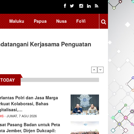
Maluku
Papua
Nusa
FoVi
ndatangani Kerjasama Penguatan
TODAY
rlantas Polri dan Jasa Marga
rkuat Kolaborasi, Bahas
gitalisasi,…
IS
- JUMAT, 7 AGU 2026
sat Pasang Badan untuk Peta
nta Jember, Dirjen Dukcapil: