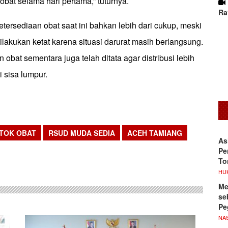
bat selama hari pertama,” tuturnya.
Ra
ersediaan obat saat ini bahkan lebih dari cukup, meski
ilakukan ketat karena situasi darurat masih berlangsung.
bat sementara juga telah ditata agar distribusi lebih
 sisa lumpur.
TOK OBAT
RSUD MUDA SEDIA
ACEH TAMIANG
As
sApp
Pe
To
HU
Me
se
Pe
NA