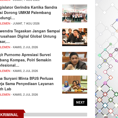
gislator Gerindra Kartika Sandra
si Dorong UMKM Palembang
ndungi…
RLEMEN
- JUMAT, 7 AGU 2026
wendra Tegaskan Jangan Sampai
rusahaan Digital Global Untung
sar,…
RLEMEN
- KAMIS, 2 JUL 2026
git Purnomo Apresiasi Survei
tbang Kompas, Polri Semakin
ofesional…
RLEMEN
- KAMIS, 2 JUL 2026
ma Suryani Minta BPJS Perluas
rja Sama Penyediaan Layanan
th Lab
RLEMEN
- KAMIS, 2 JUL 2026
NEXT
KRIMINAL