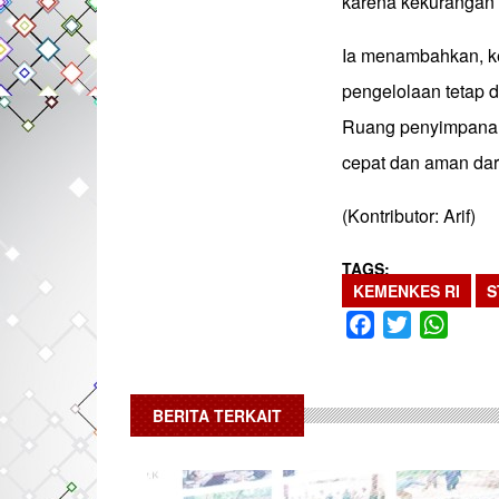
karena kekurangan o
Ia menambahkan, ket
pengelolaan tetap d
Ruang penyimpanan o
cepat dan aman dari
(Kontributor: Arif)
TAGS
KEMENKES RI
S
Facebook
Twitter
What
BERITA TERKAIT