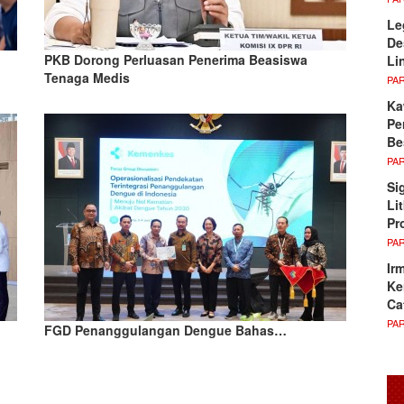
Le
De
PKB Dorong Perluasan Penerima Beasiswa
Li
Tenaga Medis
PA
Ka
Pe
Be
PA
Si
Li
Pr
PA
Ir
Ke
Ca
PA
FGD Penanggulangan Dengue Bahas…