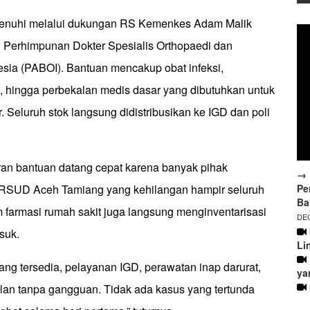
penuhi melalui dukungan RS Kemenkes Adam Malik
an Perhimpunan Dokter Spesialis Orthopaedi dan
esia (PABOI). Bantuan mencakup obat infeksi,
it, hingga perbekalan medis dasar yang dibutuhkan untuk
. Seluruh stok langsung didistribusikan ke IGD dan poli
iran bantuan datang cepat karena banyak pihak
→ 
Pe
RSUD Aceh Tamiang yang kehilangan hampir seluruh
Ba
Tim farmasi rumah sakit juga langsung menginventarisasi
DEC
suk.
Li
ng tersedia, pelayanan IGD, perawatan inap darurat,
ya
alan tanpa gangguan. Tidak ada kasus yang tertunda