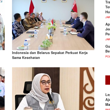
Tr
Te
Hu
JA
Ap
Je
Pe
JA
Gu
Be
Indonesia dan Belarus Sepakat Perkuat Kerja
POL
Sama Kesehatan
Le
Aj
M
PA