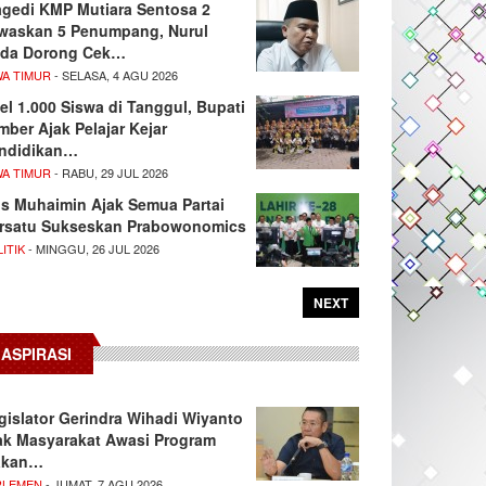
agedi KMP Mutiara Sentosa 2
waskan 5 Penumpang, Nurul
da Dorong Cek…
WA TIMUR
- SELASA, 4 AGU 2026
el 1.000 Siswa di Tanggul, Bupati
mber Ajak Pelajar Kejar
ndidikan…
WA TIMUR
- RABU, 29 JUL 2026
s Muhaimin Ajak Semua Partai
rsatu Sukseskan Prabowonomics
ITIK
- MINGGU, 26 JUL 2026
NEXT
ASPIRASI
gislator Gerindra Wihadi Wiyanto
ak Masyarakat Awasi Program
akan…
RLEMEN
- JUMAT, 7 AGU 2026