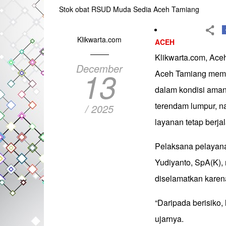
Stok obat RSUD Muda Sedia Aceh Tamiang
Klikwarta.com
ACEH
Klikwarta.com, Ac
December
13
Aceh Tamiang memas
dalam kondisi aman
terendam lumpur, n
/ 2025
layanan tetap berjal
Pelaksana pelayan
Yudiyanto, SpA(K),
diselamatkan karena
“Daripada berisiko,
ujarnya.