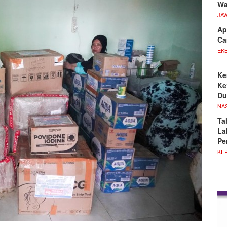
Wa
JA
Ap
Ca
EKB
Ke
Ke
Du
NA
Ta
La
Pe
KE