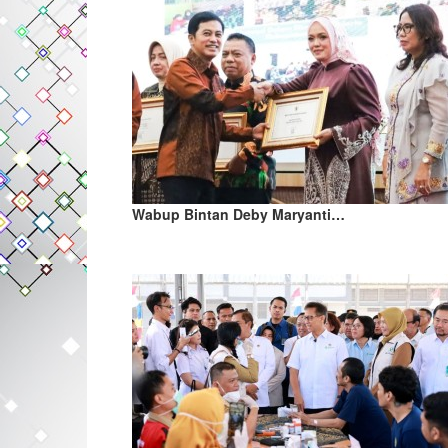
Wabup Bintan Deby Maryanti…