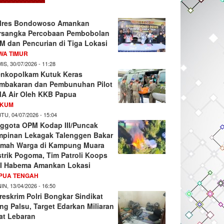
lres Bondowoso Amankan
rsangka Percobaan Pembobolan
M dan Pencurian di Tiga Lokasi
WA TIMUR
IS, 30/07/2026 - 11:28
nkopolkam Kutuk Keras
mbakaran dan Pembunuhan Pilot
A Air Oleh KKB Papua
KUM
TU, 04/07/2026 - 15:04
ggota OPM Kodap III/Puncak
mpinan Lekagak Talenggen Bakar
mah Warga di Kampung Muara
strik Pogoma, Tim Patroli Koops
I Habema Amankan Lokasi
PUA TENGAH
IN, 13/04/2026 - 16:50
reskrim Polri Bongkar Sindikat
ng Palsu, Target Edarkan Miliaran
at Lebaran