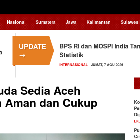
Nasional
Sumatera
Jawa
Kalimantan
Sulawesi
UPDATE
BPS RI dan MOSPI India Ta
→
Statistik
INTERNASIONAL
- JUMAT, 7 AGU 2026
uda Sedia Aceh
an Aman dan Cukup
Ko
Pe
Di
EKB
Pu
Ci