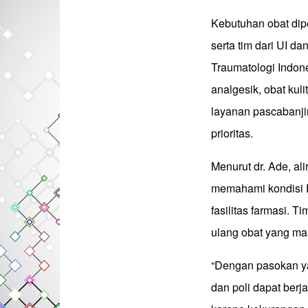
Kebutuhan obat di
serta tim dari UI d
Traumatologi Indon
analgesik, obat kul
layanan pascabanjir
prioritas.
Menurut dr. Ade, al
memahami kondisi 
fasilitas farmasi. 
ulang obat yang ma
“Dengan pasokan ya
dan poli dapat berj