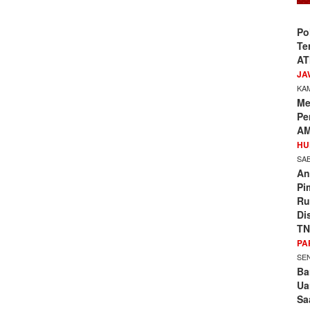
Po
Te
AT
JA
KAM
Me
Pe
AM
HU
SAB
An
Pi
Ru
Di
TN
PA
SEN
Ba
Ua
Sa