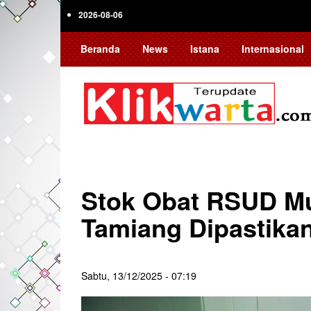
Skip
2026-08-06
to
main
Beranda
News
Istana
Internasional
content
Stok Obat RSUD M
Tamiang Dipastik
Sabtu, 13/12/2025 - 07:19