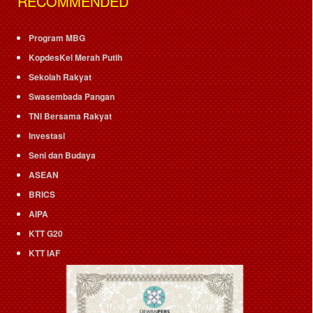
RECOMMENDED
Program MBG
KopdesKel Merah Putih
Sekolah Rakyat
Swasembada Pangan
TNI Bersama Rakyat
Investasi
Seni dan Budaya
ASEAN
BRICS
AIPA
KTT G20
KTT IAF