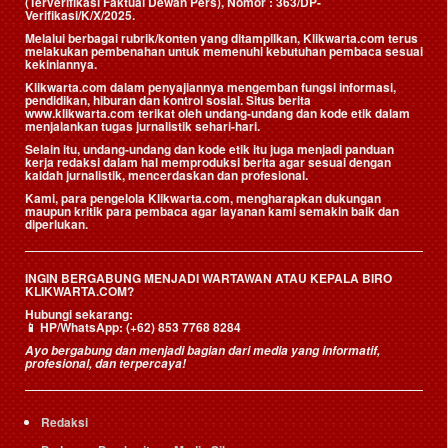
(Terverifikasi Faktual Dewan Pers)
, Nomor : 363/DP-
Verifikasi/K/X/2025.
Melalui berbagai rubrik/konten yang ditampilkan, Klikwarta.com terus
melakukan pembenahan untuk memenuhi kebutuhan pembaca sesuai
kekiniannya.
Klikwarta.com dalam penyajiannya mengemban fungsi informasi,
pendidikan, hiburan dan kontrol sosial. Situs berita
www.klikwarta.com terikat oleh undang-undang dan kode etik dalam
menjalankan tugas jurnalistik sehari-hari.
Selain itu, undang-undang dan kode etik itu juga menjadi panduan
kerja redaksi dalam hal memproduksi berita agar sesuai dengan
kaidah jurnalistik, mencerdaskan dan profesional.
Kami, para pengelola Klikwarta.com, mengharapkan dukungan
maupun kritik para pembaca agar layanan kami semakin baik dan
diperlukan.
INGIN BERGABUNG MENJADI WARTAWAN ATAU KEPALA BIRO
KLIKWARTA.COM?
Hubungi sekarang:
📱
HP/WhatsApp:
(+62) 853 7768 8284
Ayo bergabung dan menjadi bagian dari media yang informatif,
profesional, dan terpercaya!
Redaksi