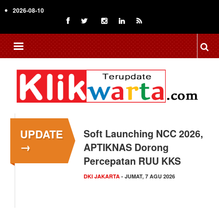
Skip
2026-08-10
to
main
content
UPDATE
Menkop Bawa Semangat
→
Koperasi ke Festival
Lembah Baliem Wamena
NASIONAL
- JUMAT, 7 AGU 2026