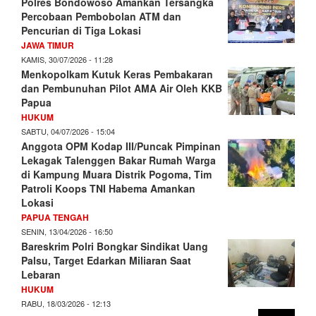
Polres Bondowoso Amankan Tersangka
Percobaan Pembobolan ATM dan
Pencurian di Tiga Lokasi
JAWA TIMUR
KAMIS, 30/07/2026 - 11:28
Menkopolkam Kutuk Keras Pembakaran
dan Pembunuhan Pilot AMA Air Oleh KKB
Papua
HUKUM
SABTU, 04/07/2026 - 15:04
Anggota OPM Kodap III/Puncak Pimpinan
Lekagak Talenggen Bakar Rumah Warga
di Kampung Muara Distrik Pogoma, Tim
Patroli Koops TNI Habema Amankan
Lokasi
PAPUA TENGAH
SENIN, 13/04/2026 - 16:50
Bareskrim Polri Bongkar Sindikat Uang
Palsu, Target Edarkan Miliaran Saat
Lebaran
HUKUM
RABU, 18/03/2026 - 12:13