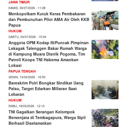
JAWA TIMUR
KAMIS, 30/07/2026 - 11:28
Menkopolkam Kutuk Keras Pembakaran
dan Pembunuhan Pilot AMA Air Oleh KKB
Papua
HUKUM
SABTU, 04/07/2026 - 15:04
Anggota OPM Kodap III/Puncak Pimpinan
Lekagak Talenggen Bakar Rumah Warga
di Kampung Muara Distrik Pogoma, Tim
Patroli Koops TNI Habema Amankan
Lokasi
PAPUA TENGAH
SENIN, 13/04/2026 - 16:50
Bareskrim Polri Bongkar Sindikat Uang
Palsu, Target Edarkan Miliaran Saat
Lebaran
HUKUM
RABU, 18/03/2026 - 12:13
TNI Gagalkan Serangan Kelompok
Bersenjata di Tembagapura, Warga Sipil
Berhasil Diselamatkan