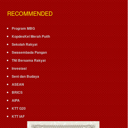
RECOMMENDED
Program MBG
KopdesKel Merah Putih
Sekolah Rakyat
Swasembada Pangan
TNI Bersama Rakyat
Investasi
Seni dan Budaya
ASEAN
BRICS
AIPA
KTT G20
KTT IAF