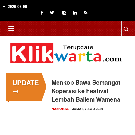
Skip
2026-08-09
to
main
content
UPDATE
Menkop Bawa Semangat
→
Koperasi ke Festival
Lembah Baliem Wamena
NASIONAL
- JUMAT, 7 AGU 2026