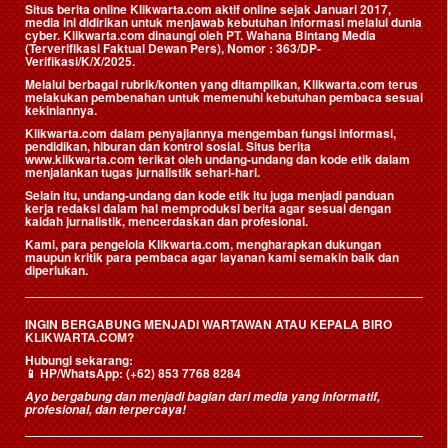
Situs berita online Klikwarta.com aktif online sejak Januari 2017,
media ini didirikan untuk menjawab kebutuhan informasi melalui dunia
cyber. Klikwarta.com dinaungi oleh
PT. Wahana Bintang Media
(Terverifikasi Faktual Dewan Pers)
, Nomor : 363/DP-
Verifikasi/K/X/2025.
Melalui berbagai rubrik/konten yang ditampilkan, Klikwarta.com terus
melakukan pembenahan untuk memenuhi kebutuhan pembaca sesuai
kekiniannya.
Klikwarta.com dalam penyajiannya mengemban fungsi informasi,
pendidikan, hiburan dan kontrol sosial. Situs berita
www.klikwarta.com terikat oleh undang-undang dan kode etik dalam
menjalankan tugas jurnalistik sehari-hari.
Selain itu, undang-undang dan kode etik itu juga menjadi panduan
kerja redaksi dalam hal memproduksi berita agar sesuai dengan
kaidah jurnalistik, mencerdaskan dan profesional.
Kami, para pengelola Klikwarta.com, mengharapkan dukungan
maupun kritik para pembaca agar layanan kami semakin baik dan
diperlukan.
INGIN BERGABUNG MENJADI WARTAWAN ATAU KEPALA BIRO
KLIKWARTA.COM?
Hubungi sekarang:
📱
HP/WhatsApp:
(+62) 853 7768 8284
Ayo bergabung dan menjadi bagian dari media yang informatif,
profesional, dan terpercaya!