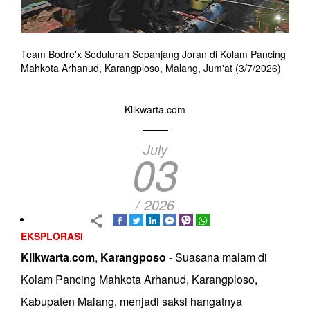
Team Bodre'x Seduluran Sepanjang Joran di Kolam Pancing
Mahkota Arhanud, Karangploso, Malang, Jum'at (3/7/2026)
Klikwarta.com
July
03
/ 2026
EKSPLORASI
Klikwarta
.
com
,
Karangposo
- Suasana malam di
Kolam Pancing Mahkota Arhanud, Karangploso,
Kabupaten Malang, menjadi saksi hangatnya