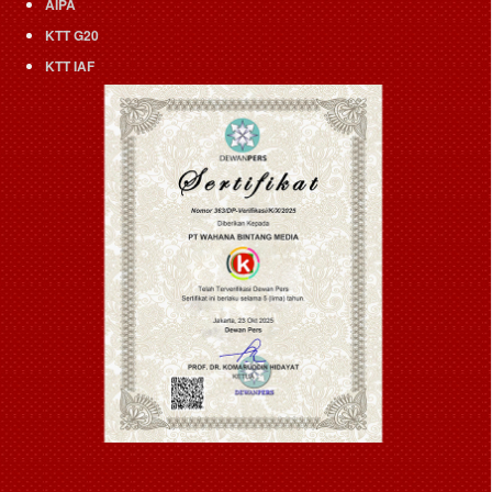
AIPA
KTT G20
KTT IAF