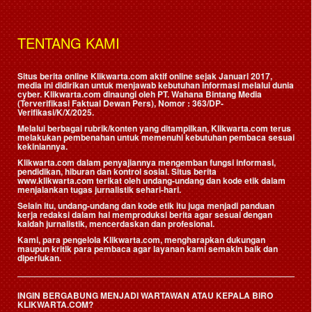
TENTANG KAMI
Situs berita online Klikwarta.com aktif online sejak Januari 2017,
media ini didirikan untuk menjawab kebutuhan informasi melalui dunia
cyber. Klikwarta.com dinaungi oleh
PT. Wahana Bintang Media
(Terverifikasi Faktual Dewan Pers)
, Nomor : 363/DP-
Verifikasi/K/X/2025.
Melalui berbagai rubrik/konten yang ditampilkan, Klikwarta.com terus
melakukan pembenahan untuk memenuhi kebutuhan pembaca sesuai
kekiniannya.
Klikwarta.com dalam penyajiannya mengemban fungsi informasi,
pendidikan, hiburan dan kontrol sosial. Situs berita
www.klikwarta.com terikat oleh undang-undang dan kode etik dalam
menjalankan tugas jurnalistik sehari-hari.
Selain itu, undang-undang dan kode etik itu juga menjadi panduan
kerja redaksi dalam hal memproduksi berita agar sesuai dengan
kaidah jurnalistik, mencerdaskan dan profesional.
Kami, para pengelola Klikwarta.com, mengharapkan dukungan
maupun kritik para pembaca agar layanan kami semakin baik dan
diperlukan.
INGIN BERGABUNG MENJADI WARTAWAN ATAU KEPALA BIRO
KLIKWARTA.COM?