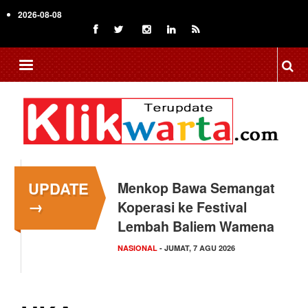
Skip
2026-08-08
to
main
content
UPDATE
Menkop Bawa Semangat
Tingkatkan Daya Saing
→
Koperasi ke Festival
Indonesia, BRIN Fokus
Lembah Baliem Wamena
Kembangkan Teknologi…
NASIONAL
NASIONAL
- JUMAT, 7 AGU 2026
- JUMAT, 7 AGU 2026