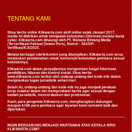
TENTANG KAMI
Situs berita online Klikwarta.com aktif online sejak Januari 2017,
media ini didirikan untuk menjawab kebutuhan informasi melalui dunia
cyber. Klikwarta.com dinaungi oleh
PT. Wahana Bintang Media
(Terverifikasi Faktual Dewan Pers)
, Nomor : 363/DP-
Verifikasi/K/X/2025.
Melalui berbagai rubrik/konten yang ditampilkan, Klikwarta.com terus
melakukan pembenahan untuk memenuhi kebutuhan pembaca sesuai
kekiniannya.
Klikwarta.com dalam penyajiannya mengemban fungsi informasi,
pendidikan, hiburan dan kontrol sosial. Situs berita
www.klikwarta.com terikat oleh undang-undang dan kode etik dalam
menjalankan tugas jurnalistik sehari-hari.
Selain itu, undang-undang dan kode etik itu juga menjadi panduan
kerja redaksi dalam hal memproduksi berita agar sesuai dengan
kaidah jurnalistik, mencerdaskan dan profesional.
Kami, para pengelola Klikwarta.com, mengharapkan dukungan
maupun kritik para pembaca agar layanan kami semakin baik dan
diperlukan.
INGIN BERGABUNG MENJADI WARTAWAN ATAU KEPALA BIRO
KLIKWARTA.COM?