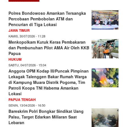
Polres Bondowoso Amankan Tersangka
Percobaan Pembobolan ATM dan
Pencurian di Tiga Lokasi
JAWA TIMUR
KAMIS, 30/07/2026 - 11:28
Menkopolkam Kutuk Keras Pembakaran
dan Pembunuhan Pilot AMA Air Oleh KKB
Papua
HUKUM
SABTU, 04/07/2026 - 15:04
Anggota OPM Kodap III/Puncak Pimpinan
Lekagak Talenggen Bakar Rumah Warga
di Kampung Muara Distrik Pogoma, Tim
Patroli Koops TNI Habema Amankan
Lokasi
PAPUA TENGAH
SENIN, 13/04/2026 - 16:50
Bareskrim Polri Bongkar Sindikat Uang
Palsu, Target Edarkan Miliaran Saat
Lebaran