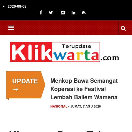
Skip
2026-08-08
to
main
content
UPDATE
Menkop Bawa Semangat
Tingkatkan Daya Saing
→
Koperasi ke Festival
Indonesia, BRIN Fokus
Lembah Baliem Wamena
Kembangkan Teknologi…
NASIONAL
NASIONAL
- JUMAT, 7 AGU 2026
- JUMAT, 7 AGU 2026