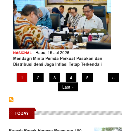
- Rabu, 15 Jul 2026
NASIONAL
Mendagri Minta Pemda Perkuat Pasokan dan
Distribusi demi Jaga Inflasi Tetap Terkendali
Pagination
Current
1
Page
2
Page
3
Page
4
Page
5
…
Next
››
page
page
Last
Last »
page
TODAY
Rumah Bapak Herman Rampung 100