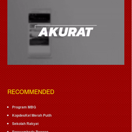
RECOMMENDED
Program MBG
KopdesKel Merah Putih
Sekolah Rakyat
Swasembada Pangan