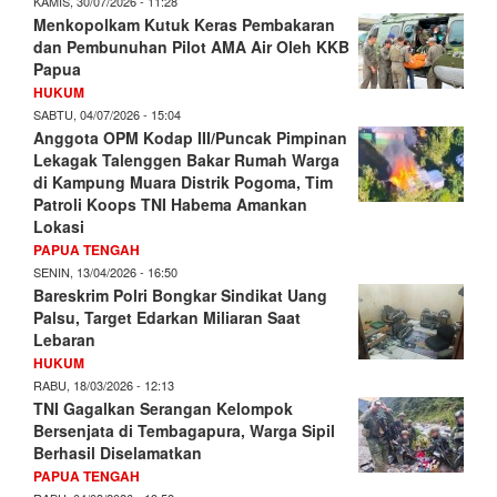
KAMIS, 30/07/2026 - 11:28
Menkopolkam Kutuk Keras Pembakaran
dan Pembunuhan Pilot AMA Air Oleh KKB
Papua
HUKUM
SABTU, 04/07/2026 - 15:04
Anggota OPM Kodap III/Puncak Pimpinan
Lekagak Talenggen Bakar Rumah Warga
di Kampung Muara Distrik Pogoma, Tim
Patroli Koops TNI Habema Amankan
Lokasi
PAPUA TENGAH
SENIN, 13/04/2026 - 16:50
Bareskrim Polri Bongkar Sindikat Uang
Palsu, Target Edarkan Miliaran Saat
Lebaran
HUKUM
RABU, 18/03/2026 - 12:13
TNI Gagalkan Serangan Kelompok
Bersenjata di Tembagapura, Warga Sipil
Berhasil Diselamatkan
PAPUA TENGAH