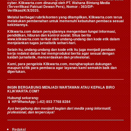
cyber. Klikwarta.com dinaungi oleh
PT. Wahana Bintang Media
(Terverifikasi Faktual Dewan Pers)
, Nomor : 363/DP-
Verifikasi/K/X/2025.
Melalui berbagai rubrik/konten yang ditampilkan, Klikwarta.com terus
melakukan pembenahan untuk memenuhi kebutuhan pembaca sesuai
kekiniannya.
Klikwarta.com dalam penyajiannya mengemban fungsi informasi,
pendidikan, hiburan dan kontrol sosial. Situs berita
www.klikwarta.com terikat oleh undang-undang dan kode etik dalam
menjalankan tugas jurnalistik sehari-hari.
Selain itu, undang-undang dan kode etik itu juga menjadi panduan
kerja redaksi dalam hal memproduksi berita agar sesuai dengan
kaidah jurnalistik, mencerdaskan dan profesional.
Kami, para pengelola Klikwarta.com, mengharapkan dukungan
maupun kritik para pembaca agar layanan kami semakin baik dan
diperlukan.
INGIN BERGABUNG MENJADI WARTAWAN ATAU KEPALA BIRO
KLIKWARTA.COM?
Hubungi sekarang:
📱
HP/WhatsApp:
(+62) 853 7768 8284
Ayo bergabung dan menjadi bagian dari media yang informatif,
profesional, dan terpercaya!
Redaksi