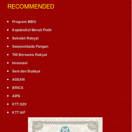
RECOMMENDED
Program MBG
KopdesKel Merah Putih
Sekolah Rakyat
Swasembada Pangan
TNI Bersama Rakyat
Investasi
Seni dan Budaya
ASEAN
BRICS
AIPA
KTT G20
KTT IAF