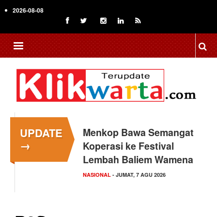
Skip
2026-08-08
to
main
content
UPDATE
Menkop Bawa Semangat
Tingkatkan Daya Saing
→
Koperasi ke Festival
Indonesia, BRIN Fokus
Lembah Baliem Wamena
Kembangkan Teknologi…
NASIONAL
NASIONAL
- JUMAT, 7 AGU 2026
- JUMAT, 7 AGU 2026