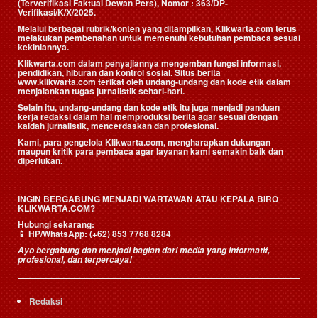
(Terverifikasi Faktual Dewan Pers)
, Nomor : 363/DP-
Verifikasi/K/X/2025.
Melalui berbagai rubrik/konten yang ditampilkan, Klikwarta.com terus
melakukan pembenahan untuk memenuhi kebutuhan pembaca sesuai
kekiniannya.
Klikwarta.com dalam penyajiannya mengemban fungsi informasi,
pendidikan, hiburan dan kontrol sosial. Situs berita
www.klikwarta.com terikat oleh undang-undang dan kode etik dalam
menjalankan tugas jurnalistik sehari-hari.
Selain itu, undang-undang dan kode etik itu juga menjadi panduan
kerja redaksi dalam hal memproduksi berita agar sesuai dengan
kaidah jurnalistik, mencerdaskan dan profesional.
Kami, para pengelola Klikwarta.com, mengharapkan dukungan
maupun kritik para pembaca agar layanan kami semakin baik dan
diperlukan.
INGIN BERGABUNG MENJADI WARTAWAN ATAU KEPALA BIRO
KLIKWARTA.COM?
Hubungi sekarang:
📱
HP/WhatsApp:
(+62) 853 7768 8284
Ayo bergabung dan menjadi bagian dari media yang informatif,
profesional, dan terpercaya!
Redaksi