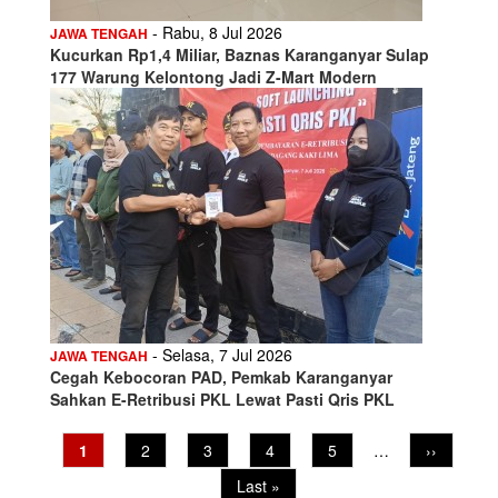
- Rabu, 8 Jul 2026
JAWA TENGAH
Kucurkan Rp1,4 Miliar, Baznas Karanganyar Sulap
177 Warung Kelontong Jadi Z-Mart Modern
- Selasa, 7 Jul 2026
JAWA TENGAH
Cegah Kebocoran PAD, Pemkab Karanganyar
Sahkan E-Retribusi PKL Lewat Pasti Qris PKL
Pagination
Current
1
Page
2
Page
3
Page
4
Page
5
…
Next
››
page
page
Last
Last »