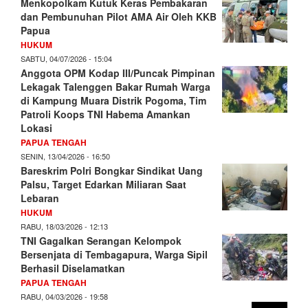
Menkopolkam Kutuk Keras Pembakaran
dan Pembunuhan Pilot AMA Air Oleh KKB
Papua
HUKUM
SABTU, 04/07/2026 - 15:04
Anggota OPM Kodap III/Puncak Pimpinan
Lekagak Talenggen Bakar Rumah Warga
di Kampung Muara Distrik Pogoma, Tim
Patroli Koops TNI Habema Amankan
Lokasi
PAPUA TENGAH
SENIN, 13/04/2026 - 16:50
Bareskrim Polri Bongkar Sindikat Uang
Palsu, Target Edarkan Miliaran Saat
Lebaran
HUKUM
RABU, 18/03/2026 - 12:13
TNI Gagalkan Serangan Kelompok
Bersenjata di Tembagapura, Warga Sipil
Berhasil Diselamatkan
PAPUA TENGAH
RABU, 04/03/2026 - 19:58