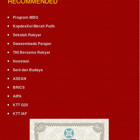
RECOMMENDED
Program MBG
KopdesKel Merah Putih
Sekolah Rakyat
Swasembada Pangan
TNI Bersama Rakyat
Investasi
Seni dan Budaya
ASEAN
BRICS
AIPA
KTT G20
KTT IAF