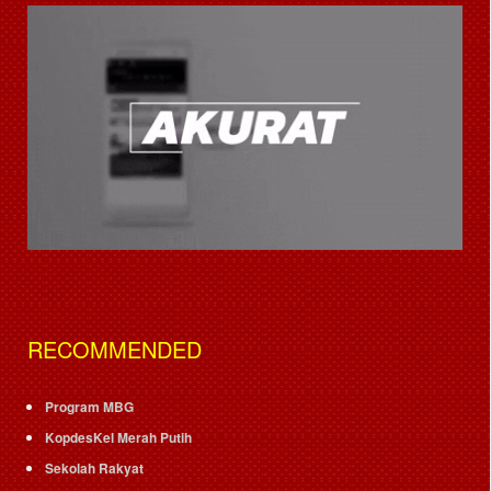
RECOMMENDED
Program MBG
KopdesKel Merah Putih
Sekolah Rakyat