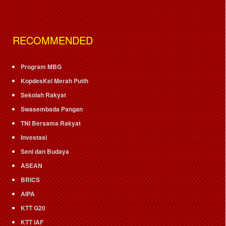
RECOMMENDED
Program MBG
KopdesKel Merah Putih
Sekolah Rakyat
Swasembada Pangan
TNI Bersama Rakyat
Investasi
Seni dan Budaya
ASEAN
BRICS
AIPA
KTT G20
KTT IAF