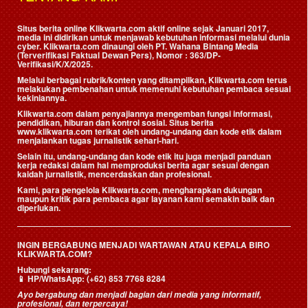
Situs berita online Klikwarta.com aktif online sejak Januari 2017,
media ini didirikan untuk menjawab kebutuhan informasi melalui dunia
cyber. Klikwarta.com dinaungi oleh
PT. Wahana Bintang Media
(Terverifikasi Faktual Dewan Pers)
, Nomor : 363/DP-
Verifikasi/K/X/2025.
Melalui berbagai rubrik/konten yang ditampilkan, Klikwarta.com terus
melakukan pembenahan untuk memenuhi kebutuhan pembaca sesuai
kekiniannya.
Klikwarta.com dalam penyajiannya mengemban fungsi informasi,
pendidikan, hiburan dan kontrol sosial. Situs berita
www.klikwarta.com terikat oleh undang-undang dan kode etik dalam
menjalankan tugas jurnalistik sehari-hari.
Selain itu, undang-undang dan kode etik itu juga menjadi panduan
kerja redaksi dalam hal memproduksi berita agar sesuai dengan
kaidah jurnalistik, mencerdaskan dan profesional.
Kami, para pengelola Klikwarta.com, mengharapkan dukungan
maupun kritik para pembaca agar layanan kami semakin baik dan
diperlukan.
INGIN BERGABUNG MENJADI WARTAWAN ATAU KEPALA BIRO
KLIKWARTA.COM?
Hubungi sekarang:
📱
HP/WhatsApp:
(+62) 853 7768 8284
Ayo bergabung dan menjadi bagian dari media yang informatif,
profesional, dan terpercaya!