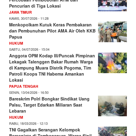
Pencurian di Tiga Lokasi
JAWA TIMUR
KAMIS, 30/07/2026 - 11:28
Menkopolkam Kutuk Keras Pembakaran
dan Pembunuhan Pilot AMA Air Oleh KKB
Papua
HUKUM
SABTU, 04/07/2026 - 15:04
Anggota OPM Kodap III/Puncak Pimpinan
Lekagak Talenggen Bakar Rumah Warga
di Kampung Muara Distrik Pogoma, Tim
Patroli Koops TNI Habema Amankan
Lokasi
PAPUA TENGAH
SENIN, 13/04/2026 - 16:50
Bareskrim Polri Bongkar Sindikat Uang
Palsu, Target Edarkan Miliaran Saat
Lebaran
HUKUM
RABU, 18/03/2026 - 12:13
TNI Gagalkan Serangan Kelompok
Bersenjata di Tembagapura, Warga Sipil