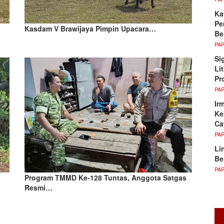
Ka
Pe
Kasdam V Brawijaya Pimpin Upacara…
Be
PA
Si
Li
Pr
PA
Ir
Ke
Ca
PA
Li
Be
PA
Program TMMD Ke-128 Tuntas, Anggota Satgas
Resmi…