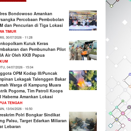
lres Bondowoso Amankan
rsangka Percobaan Pembobolan
M dan Pencurian di Tiga Lokasi
WA TIMUR
IS, 30/07/2026 - 11:28
nkopolkam Kutuk Keras
mbakaran dan Pembunuhan Pilot
A Air Oleh KKB Papua
KUM
TU, 04/07/2026 - 15:04
ggota OPM Kodap III/Puncak
mpinan Lekagak Talenggen Bakar
mah Warga di Kampung Muara
strik Pogoma, Tim Patroli Koops
I Habema Amankan Lokasi
PUA TENGAH
IN, 13/04/2026 - 16:50
reskrim Polri Bongkar Sindikat
ng Palsu, Target Edarkan Miliaran
at Lebaran