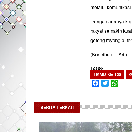
melalui komunikasi
Dengan adanya kegi
rakyat semakin ku
gotong royong di t
(Kontributor : Arif)
TAGS
TMMD KE-128
K
Facebook
Twitter
What
BERITA TERKAIT