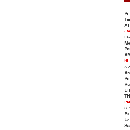
Po
Te
AT
JA
KAM
Me
Pe
AM
HU
SAB
An
Pi
Ru
Di
TN
PA
SEN
Ba
Ua
Sa