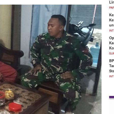
Li
PA
Ke
Ke
un
IN
Op
Ka
Ko
SU
BP
Ta
Sta
IN