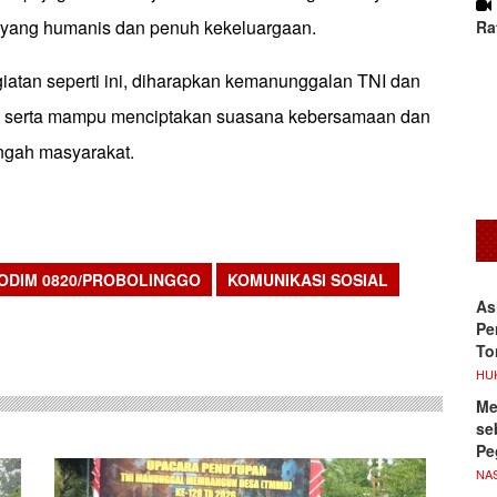
 yang humanis dan penuh kekeluargaan.
Ra
atan seperti ini, diharapkan kemanunggalan TNI dan
at serta mampu menciptakan suasana kebersamaan dan
engah masyarakat.
ODIM 0820/PROBOLINGGO
KOMUNIKASI SOSIAL
As
sApp
Pe
To
HU
Me
se
Pe
NA