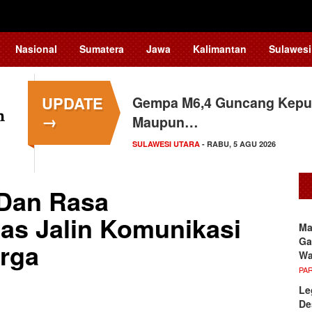
Nasional
Sumatera
Jawa
Kalimantan
Sulawesi
UPDATE
Jakarta Aquarium & Safari 
→
EKSPLORASI
- RABU, 5 AGU 2026
 Dan Rasa
as Jalin Komunikasi
Ma
Ga
rga
Wa
PA
Le
De