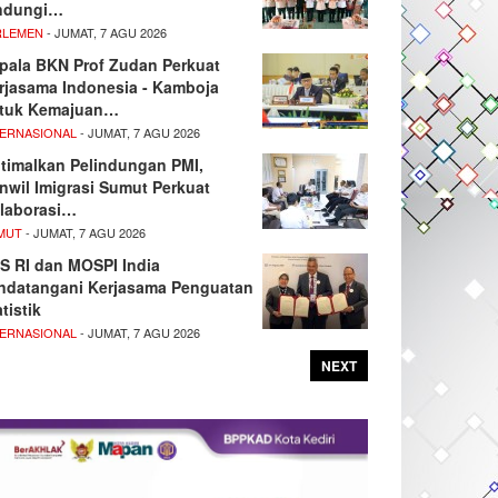
ndungi…
RLEMEN
- JUMAT, 7 AGU 2026
pala BKN Prof Zudan Perkuat
rjasama Indonesia - Kamboja
tuk Kemajuan…
TERNASIONAL
- JUMAT, 7 AGU 2026
timalkan Pelindungan PMI,
nwil Imigrasi Sumut Perkuat
laborasi…
MUT
- JUMAT, 7 AGU 2026
S RI dan MOSPI India
ndatangani Kerjasama Penguatan
tistik
TERNASIONAL
- JUMAT, 7 AGU 2026
NEXT