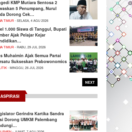
agedi KMP Mutiara Sentosa 2
waskan 5 Penumpang, Nurul
da Dorong Cek…
WA TIMUR
- SELASA, 4 AGU 2026
el 1.000 Siswa di Tanggul, Bupati
mber Ajak Pelajar Kejar
ndidikan…
WA TIMUR
- RABU, 29 JUL 2026
s Muhaimin Ajak Semua Partai
rsatu Sukseskan Prabowonomics
ITIK
- MINGGU, 26 JUL 2026
NEXT
ASPIRASI
gislator Gerindra Kartika Sandra
si Dorong UMKM Palembang
ndungi…
RLEMEN
- JUMAT, 7 AGU 2026