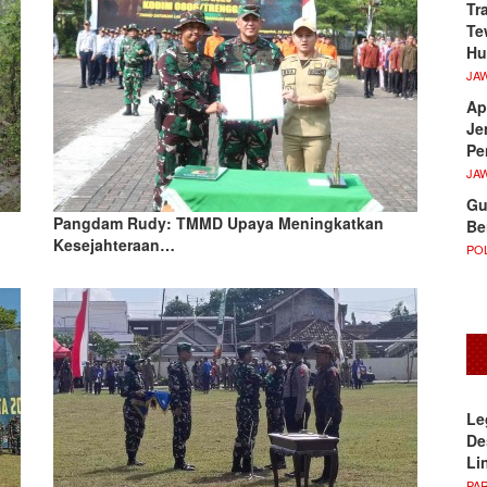
Tr
Te
Hu
JA
Ap
Je
Pe
JA
Gu
Pangdam Rudy: TMMD Upaya Meningkatkan
Be
Kesejahteraan…
POL
Le
De
Li
PA