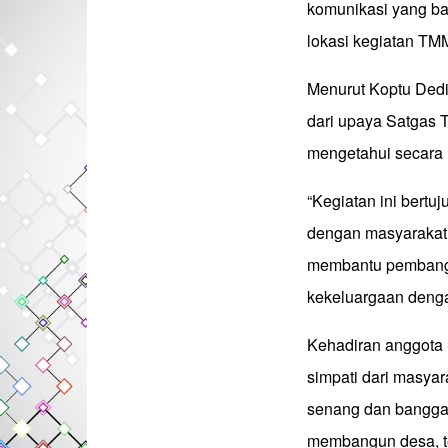
komunikasi yang ba
lokasi kegiatan TM
Menurut Koptu Dedi
dari upaya Satgas 
mengetahui secara 
“Kegiatan ini bertu
dengan masyarakat
membantu pembangun
kekeluargaan denga
Kehadiran anggota 
simpati dari masya
senang dan bangga
membangun desa, te