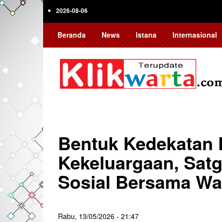
Skip
2026-08-06
to
main
Beranda
News
Istana
Internasional
content
Bentuk Kedekatan
Kekeluargaan, Satg
Sosial Bersama Wa
Rabu, 13/05/2026 - 21:47