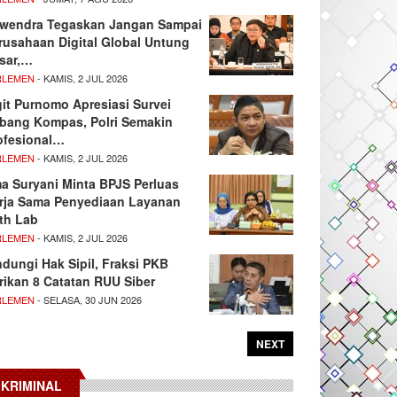
wendra Tegaskan Jangan Sampai
rusahaan Digital Global Untung
sar,…
RLEMEN
- KAMIS, 2 JUL 2026
git Purnomo Apresiasi Survei
tbang Kompas, Polri Semakin
ofesional…
RLEMEN
- KAMIS, 2 JUL 2026
ma Suryani Minta BPJS Perluas
rja Sama Penyediaan Layanan
th Lab
RLEMEN
- KAMIS, 2 JUL 2026
ndungi Hak Sipil, Fraksi PKB
rikan 8 Catatan RUU Siber
RLEMEN
- SELASA, 30 JUN 2026
NEXT
KRIMINAL