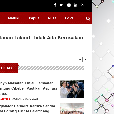
Maluku
Papua
Nusa
FoVi
Kenalkan Red Fox dan Arctic Fox
TODAY
rlyn Maisarah Tinjau Jembatan
ntung Cibeber, Pastikan Aspirasi
rga…
RLEMEN
- JUMAT, 7 AGU 2026
gislator Gerindra Kartika Sandra
si Dorong UMKM Palembang