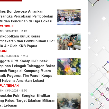
lres Bondowoso Amankan
rsangka Percobaan Pembobolan
M dan Pencurian di Tiga Lokasi
WA TIMUR
IS, 30/07/2026 - 11:28
nkopolkam Kutuk Keras
mbakaran dan Pembunuhan Pilot
A Air Oleh KKB Papua
KUM
TU, 04/07/2026 - 15:04
ggota OPM Kodap III/Puncak
mpinan Lekagak Talenggen Bakar
mah Warga di Kampung Muara
strik Pogoma, Tim Patroli Koops
I Habema Amankan Lokasi
PUA TENGAH
IN, 13/04/2026 - 16:50
reskrim Polri Bongkar Sindikat
ng Palsu, Target Edarkan Miliaran
at Lebaran