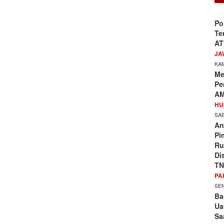
Po
Te
AT
JA
KAM
Me
Pe
AM
HU
SAB
An
Pi
Ru
Di
TN
PA
SEN
Ba
Ua
Sa