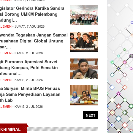
gislator Gerindra Kartika Sandra
si Dorong UMKM Palembang
ndungi…
RLEMEN
- JUMAT, 7 AGU 2026
wendra Tegaskan Jangan Sampai
rusahaan Digital Global Untung
sar,…
RLEMEN
- KAMIS, 2 JUL 2026
git Purnomo Apresiasi Survei
tbang Kompas, Polri Semakin
ofesional…
RLEMEN
- KAMIS, 2 JUL 2026
ma Suryani Minta BPJS Perluas
rja Sama Penyediaan Layanan
th Lab
RLEMEN
- KAMIS, 2 JUL 2026
NEXT
KRIMINAL