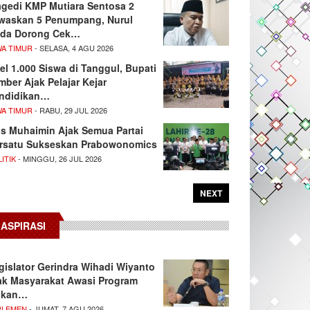
agedi KMP Mutiara Sentosa 2
waskan 5 Penumpang, Nurul
da Dorong Cek…
WA TIMUR
- SELASA, 4 AGU 2026
el 1.000 Siswa di Tanggul, Bupati
mber Ajak Pelajar Kejar
ndidikan…
WA TIMUR
- RABU, 29 JUL 2026
s Muhaimin Ajak Semua Partai
rsatu Sukseskan Prabowonomics
ITIK
- MINGGU, 26 JUL 2026
NEXT
ASPIRASI
gislator Gerindra Wihadi Wiyanto
ak Masyarakat Awasi Program
akan…
RLEMEN
- JUMAT, 7 AGU 2026