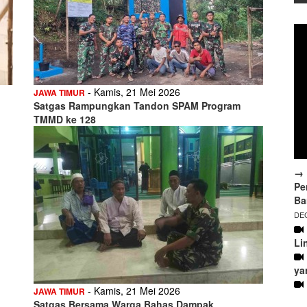
- Kamis, 21 Mei 2026
JAWA TIMUR
Satgas Rampungkan Tandon SPAM Program
TMMD ke 128
→ 
Pe
Ba
DEC
Li
ya
- Kamis, 21 Mei 2026
JAWA TIMUR
Satgas Bersama Warga Bahas Dampak