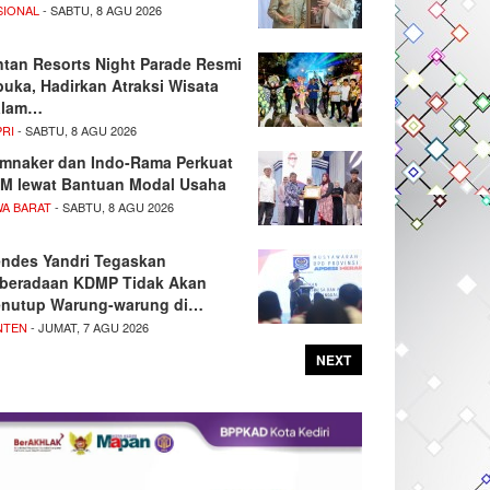
SIONAL
- SABTU, 8 AGU 2026
ntan Resorts Night Parade Resmi
buka, Hadirkan Atraksi Wisata
alam…
PRI
- SABTU, 8 AGU 2026
mnaker dan Indo-Rama Perkuat
M lewat Bantuan Modal Usaha
WA BARAT
- SABTU, 8 AGU 2026
ndes Yandri Tegaskan
beradaan KDMP Tidak Akan
nutup Warung-warung di…
NTEN
- JUMAT, 7 AGU 2026
NEXT