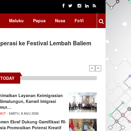
Maluku
Papua
Nusa
FoVi
erasi ke Festival Lembah Baliem
TODAY
timalkan Layanan Keimigrasian
 Simalungun, Kanwil Imigrasi
umut…
MUT
- SABTU, 8 AGU 2026
men Ekraf Dukung Gamifikasi RI-
sia Promosikan Potensi Kreatif