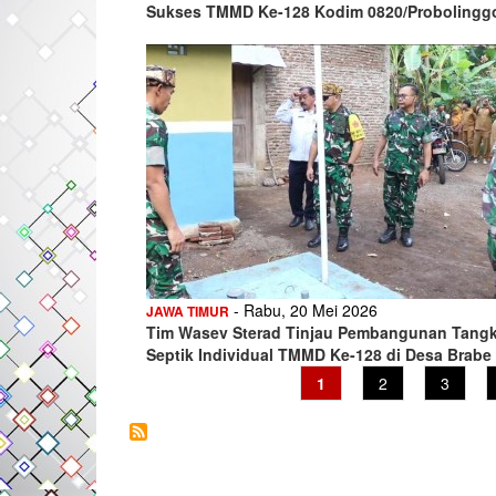
Sukses TMMD Ke-128 Kodim 0820/Probolingg
- Rabu, 20 Mei 2026
JAWA TIMUR
Tim Wasev Sterad Tinjau Pembangunan Tangk
Septik Individual TMMD Ke-128 di Desa Brabe
Current
1
Page
2
Page
3
page