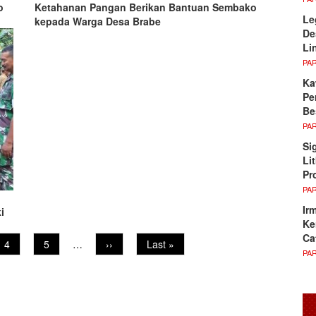
o
Ketahanan Pangan Berikan Bantuan Sembako
Le
kepada Warga Desa Brabe
De
Li
PA
Ka
Pe
Be
PA
Si
Li
Pr
PA
Ir
i
Ke
Ca
Page
4
Page
5
…
Next
››
Last
Last »
PA
page
page