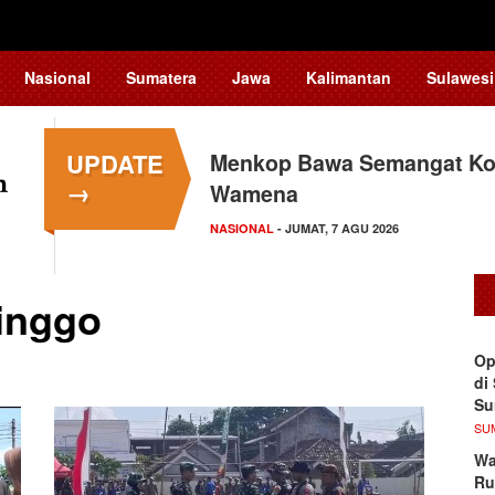
Nasional
Sumatera
Jawa
Kalimantan
Sulawesi
UPDATE
Menkop Bawa Semangat Kop
→
Wamena
NASIONAL
- JUMAT, 7 AGU 2026
inggo
Op
di
S
SU
Wa
Ru