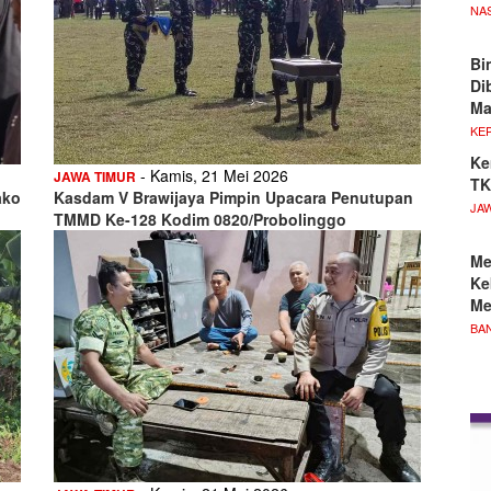
NA
Bi
Di
M
KE
Ke
- Kamis, 21 Mei 2026
JAWA TIMUR
TK
ako
Kasdam V Brawijaya Pimpin Upacara Penutupan
JA
TMMD Ke-128 Kodim 0820/Probolinggo
Me
Ke
Me
BA