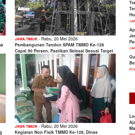
Tr
Te
Hu
JA
Ap
Je
- Rabu, 20 Mei 2026
JAWA TIMUR
Pe
ma
Pembangunan Tandon SPAM TMMD Ke-128
JA
Capai 90 Persen, Pastikan Selesai Sesuai Target
Gu
Be
POL
Le
Aj
- Rabu, 20 Mei 2026
JAWA TIMUR
M
g
Kegiatan Non Fisik TMMD Ke-128, Dinas
PA