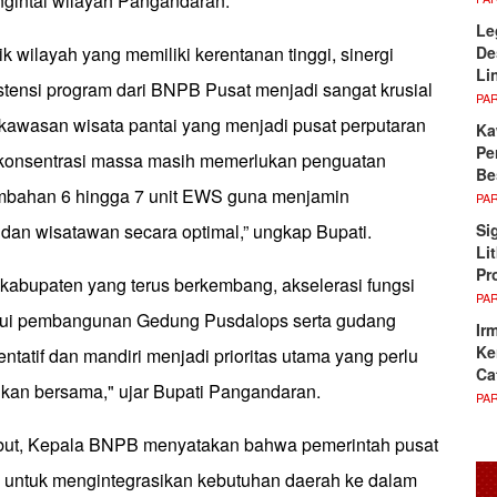
ngintai wilayah Pangandaran.
Le
De
ik wilayah yang memiliki kerentanan tinggi, sinergi
Li
tensi program dari BNPB Pusat menjadi sangat krusial
PA
, kawasan wisata pantai yang menjadi pusat perputaran
Ka
Pe
 konsentrasi massa masih memerlukan penguatan
Be
ambahan 6 hingga 7 unit EWS guna menjamin
PA
Si
 dan wisatawan secara optimal,” ungkap Bupati.
Li
Pr
i kabupaten yang terus berkembang, akselerasi fungsi
PA
ui pembangunan Gedung Pusdalops serta gudang
Ir
Ke
entatif dan mandiri menjadi prioritas utama yang perlu
Ca
sikan bersama," ujar Bupati Pangandaran.
PA
ebut, Kepala BNPB menyatakan bahwa pemerintah pusat
untuk mengintegrasikan kebutuhan daerah ke dalam