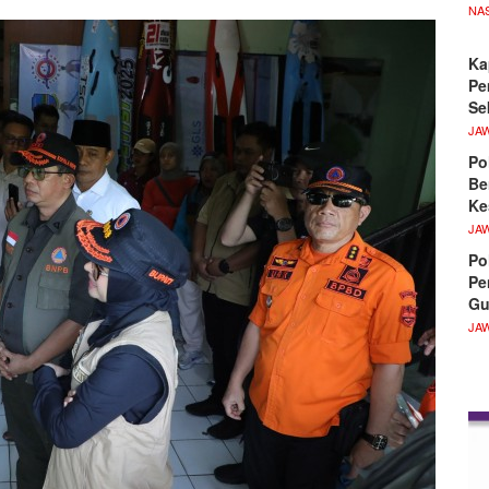
NA
Ka
Pe
Se
JA
Po
Be
Ke
JA
Po
Pe
Gu
JA