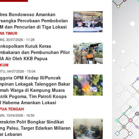
lres Bondowoso Amankan
rsangka Percobaan Pembobolan
M dan Pencurian di Tiga Lokasi
WA TIMUR
IS, 30/07/2026 - 11:28
nkopolkam Kutuk Keras
mbakaran dan Pembunuhan Pilot
A Air Oleh KKB Papua
KUM
TU, 04/07/2026 - 15:04
ggota OPM Kodap III/Puncak
mpinan Lekagak Talenggen Bakar
mah Warga di Kampung Muara
strik Pogoma, Tim Patroli Koops
I Habema Amankan Lokasi
PUA TENGAH
IN, 13/04/2026 - 16:50
reskrim Polri Bongkar Sindikat
ng Palsu, Target Edarkan Miliaran
at Lebaran