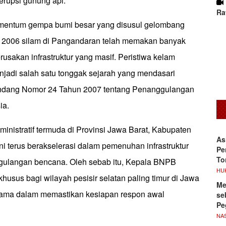
 erupsi gunung api.
Ra
omentum gempa bumi besar yang disusul gelombang
 2006 silam di Pangandaran telah memakan banyak
erusakan infrastruktur yang masif. Peristiwa kelam
njadi salah satu tonggak sejarah yang mendasari
ndang Nomor 24 Tahun 2007 tentang Penanggulangan
ia.
inistratif termuda di Provinsi Jawa Barat, Kabupaten
As
i terus berakselerasi dalam pemenuhan infrastruktur
Pe
To
ulangan bencana. Oleh sebab itu, Kepala BNPB
HU
husus bagi wilayah pesisir selatan paling timur di Jawa
Me
rutama dalam memastikan kesiapan respon awal
se
Pe
NA