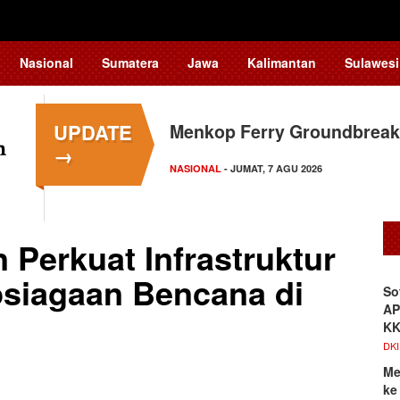
Nasional
Sumatera
Jawa
Kalimantan
Sulawesi
UPDATE
Menkop Ferry Groundbreak
Dosen Ilmu Komputer UPER
→
Pengelolaan…
NASIONAL
- JUMAT, 7 AGU 2026
KAMPUS NEWS
- JUMAT, 7 AGU 2026
Perkuat Infrastruktur
psiagaan Bencana di
So
AP
K
DKI
Me
ke