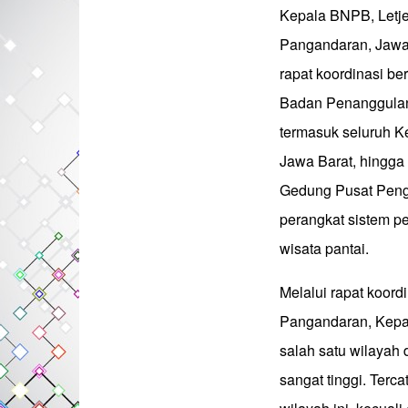
Kepala BNPB, Letje
Pangandaran, Jawa B
rapat koordinasi b
Badan Penanggulan
termasuk seluruh K
Jawa Barat, hingga
Gedung Pusat Penge
perangkat sistem p
wisata pantai.
Melalui rapat koord
Pangandaran, Kep
salah satu wilayah 
sangat tinggi. Terc