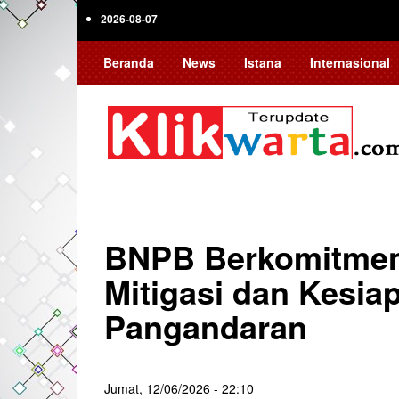
Skip
2026-08-07
to
main
Beranda
News
Istana
Internasional
content
BNPB Berkomitmen 
Mitigasi dan Kesia
Pangandaran
Jumat, 12/06/2026 - 22:10