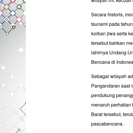
wilayah ini, kecuali
Secara historis, m
tsunami pada tahun
korban jiwa serta k
tersebut bahkan me
lahirnya Undang-U
Bencana di Indones
Sebagai wilayah adm
Pangandaran saat in
pendukung penangg
menaruh perhatian k
Barat tersebut, te
pascabencana.