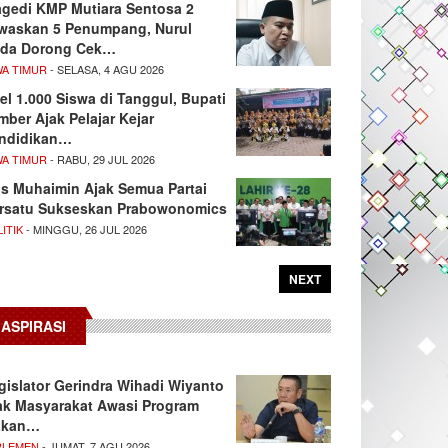
agedi KMP Mutiara Sentosa 2
waskan 5 Penumpang, Nurul
da Dorong Cek…
WA TIMUR
- SELASA, 4 AGU 2026
el 1.000 Siswa di Tanggul, Bupati
mber Ajak Pelajar Kejar
ndidikan…
WA TIMUR
- RABU, 29 JUL 2026
s Muhaimin Ajak Semua Partai
rsatu Sukseskan Prabowonomics
ITIK
- MINGGU, 26 JUL 2026
NEXT
ASPIRASI
gislator Gerindra Wihadi Wiyanto
ak Masyarakat Awasi Program
akan…
RLEMEN
- JUMAT, 7 AGU 2026