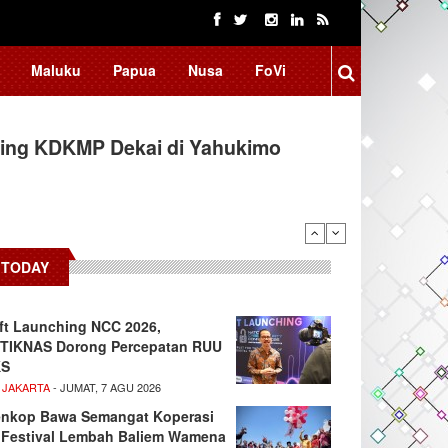
Maluku
Papua
Nusa
FoVi
ing KDKMP Dekai di Yahukimo
 Kembangkan Aplikasi Netrash,
TODAY
ft Launching NCC 2026,
TIKNAS Dorong Percepatan RUU
KS
 JAKARTA
- JUMAT, 7 AGU 2026
nkop Bawa Semangat Koperasi
 Festival Lembah Baliem Wamena