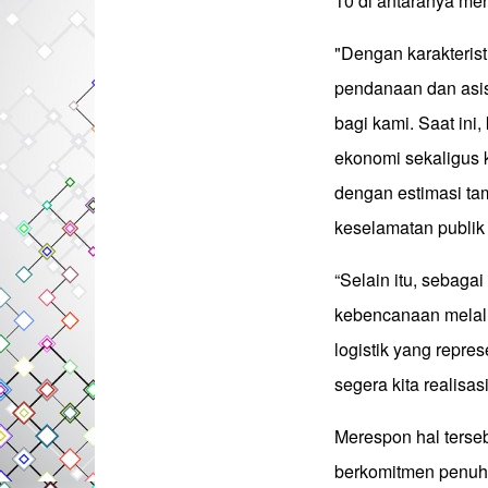
10 di antaranya me
"Dengan karakterist
pendanaan dan asis
bagi kami. Saat ini
ekonomi sekaligus
dengan estimasi t
keselamatan publik
“Selain itu, sebaga
kebencanaan melal
logistik yang repres
segera kita realisa
Merespon hal ters
berkomitmen penuh 