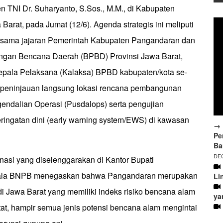
n TNI Dr. Suharyanto, S.Sos., M.M., di Kabupaten
arat, pada Jumat (12/6). Agenda strategis ini meliputi
ersama jajaran Pemerintah Kabupaten Pangandaran dan
gan Bencana Daerah (BPBD) Provinsi Jawa Barat,
epala Pelaksana (Kalaksa) BPBD kabupaten/kota se-
 peninjauan langsung lokasi rencana pembangunan
ndalian Operasi (Pusdalops) serta pengujian
eringatan dini (early warning system/EWS) di kawasan
→ 
Pe
Ba
DEC
inasi yang diselenggarakan di Kantor Bupati
ala BNPB menegaskan bahwa Pangandaran merupakan
Li
di Jawa Barat yang memiliki indeks risiko bencana alam
ya
atat, hampir semua jenis potensi bencana alam mengintai