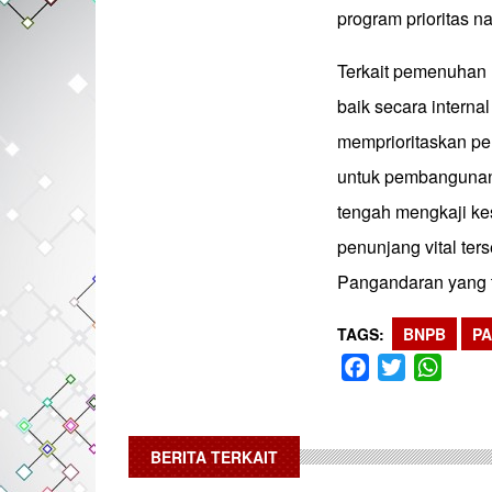
program prioritas n
Terkait pemenuhan
baik secara interna
memprioritaskan pem
untuk pembangunan
tengah mengkaji kes
penunjang vital ter
Pangandaran yang 
TAGS
BNPB
P
Facebook
Twitter
What
BERITA TERKAIT