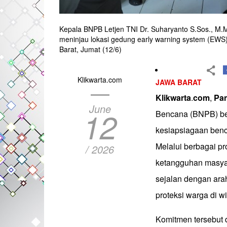
Kepala BNPB Letjen TNI Dr. Suharyanto S.Sos., M.M.
meninjau lokasi gedung early warning system (EW
Barat, Jumat (12/6)
Klikwarta.com
JAWA BARAT
Klikwarta
.
com
,
Pa
June
12
Bencana (BNPB) be
kesiapsiagaan ben
Melalui berbagai p
/ 2026
ketangguhan masya
sejalan dengan ara
proteksi warga di w
Komitmen tersebut 