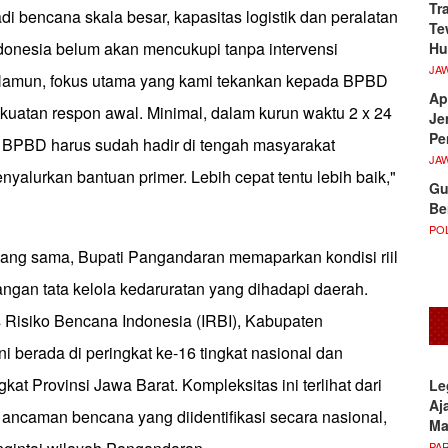
Tr
jadi bencana skala besar, kapasitas logistik dan peralatan
Te
donesia belum akan mencukupi tanpa intervensi
Hu
JA
 Namun, fokus utama yang kami tekankan kepada BPBD
Ap
kuatan respon awal. Minimal, dalam kurun waktu 2 x 24
Je
Pe
BPBD harus sudah hadir di tengah masyarakat
JA
yalurkan bantuan primer. Lebih cepat tentu lebih baik,"
Gu
Be
POL
ng sama, Bupati Pangandaran memaparkan kondisi riil
tangan tata kelola kedaruratan yang dihadapi daerah.
 Risiko Bencana Indonesia (IRBI), Kabupaten
i berada di peringkat ke-16 tingkat nasional dan
ngkat Provinsi Jawa Barat. Kompleksitas ini terlihat dari
Le
Aj
 ancaman bencana yang diidentifikasi secara nasional,
M
PA