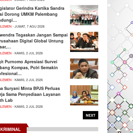
gislator Gerindra Kartika Sandra
si Dorong UMKM Palembang
ndungi…
RLEMEN
- JUMAT, 7 AGU 2026
wendra Tegaskan Jangan Sampai
rusahaan Digital Global Untung
sar,…
RLEMEN
- KAMIS, 2 JUL 2026
git Purnomo Apresiasi Survei
tbang Kompas, Polri Semakin
ofesional…
RLEMEN
- KAMIS, 2 JUL 2026
ma Suryani Minta BPJS Perluas
rja Sama Penyediaan Layanan
th Lab
RLEMEN
- KAMIS, 2 JUL 2026
NEXT
KRIMINAL