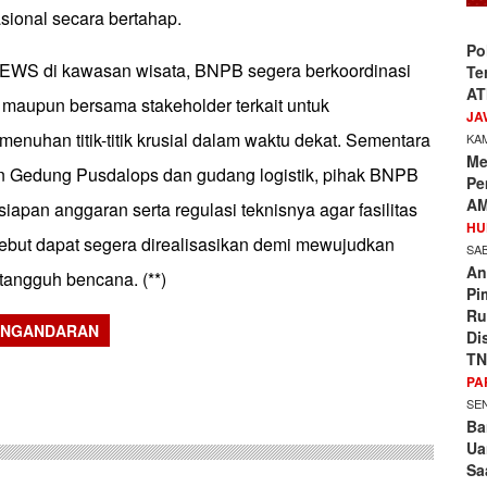
asional secara bertahap.
Po
 EWS di kawasan wisata, BNPB segera berkoordinasi
Te
AT
l maupun bersama stakeholder terkait untuk
JA
enuhan titik-titik krusial dalam waktu dekat. Sementara
KAM
Me
 Gedung Pusdalops dan gudang logistik, pihak BNPB
Pe
AM
iapan anggaran serta regulasi teknisnya agar fasilitas
HU
sebut dapat segera direalisasikan demi mewujudkan
SAB
An
tangguh bencana. (**)
Pi
Ru
ANGANDARAN
Di
TN
sApp
PA
SEN
Ba
Ua
Sa