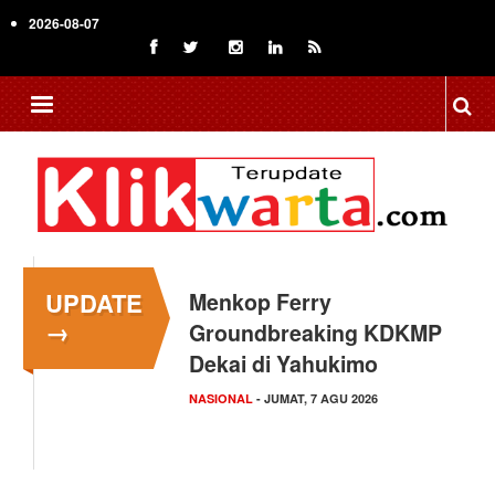
Skip
2026-08-07
to
main
content
UPDATE
Menkop Ferry
Dosen Ilmu Komputer
→
Groundbreaking KDKMP
UPER Kembangkan
Dekai di Yahukimo
Aplikasi Netrash,
Pengelolaan…
NASIONAL
- JUMAT, 7 AGU 2026
KAMPUS NEWS
- JUMAT, 7 AGU 2026