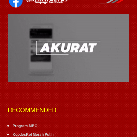
RECOMMENDED
Program MBG
KopdesKel Merah Putih