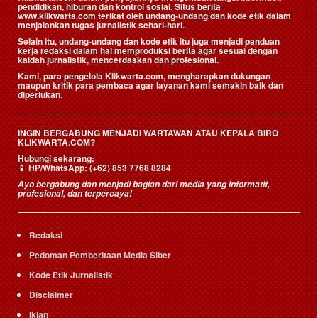
pendidikan, hiburan dan kontrol sosial. Situs berita
www.klikwarta.com terikat oleh undang-undang dan kode etik dalam
menjalankan tugas jurnalistik sehari-hari.
Selain itu, undang-undang dan kode etik itu juga menjadi panduan
kerja redaksi dalam hal memproduksi berita agar sesuai dengan
kaidah jurnalistik, mencerdaskan dan profesional.
Kami, para pengelola Klikwarta.com, mengharapkan dukungan
maupun kritik para pembaca agar layanan kami semakin baik dan
diperlukan.
INGIN BERGABUNG MENJADI WARTAWAN ATAU KEPALA BIRO
KLIKWARTA.COM?
Hubungi sekarang:
📱
HP/WhatsApp:
(+62) 853 7768 8284
Ayo bergabung dan menjadi bagian dari media yang informatif,
profesional, dan terpercaya!
Redaksi
Pedoman Pemberitaan Media Siber
Kode Etik Jurnalistik
Disclaimer
Iklan