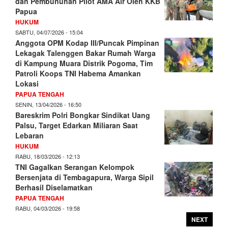
dan Pembunuhan Pilot AMA Air Oleh KKB
Papua
HUKUM
SABTU, 04/07/2026 - 15:04
Anggota OPM Kodap III/Puncak Pimpinan
Lekagak Talenggen Bakar Rumah Warga
di Kampung Muara Distrik Pogoma, Tim
Patroli Koops TNI Habema Amankan
Lokasi
PAPUA TENGAH
SENIN, 13/04/2026 - 16:50
Bareskrim Polri Bongkar Sindikat Uang
Palsu, Target Edarkan Miliaran Saat
Lebaran
HUKUM
RABU, 18/03/2026 - 12:13
TNI Gagalkan Serangan Kelompok
Bersenjata di Tembagapura, Warga Sipil
Berhasil Diselamatkan
PAPUA TENGAH
RABU, 04/03/2026 - 19:58
NEXT