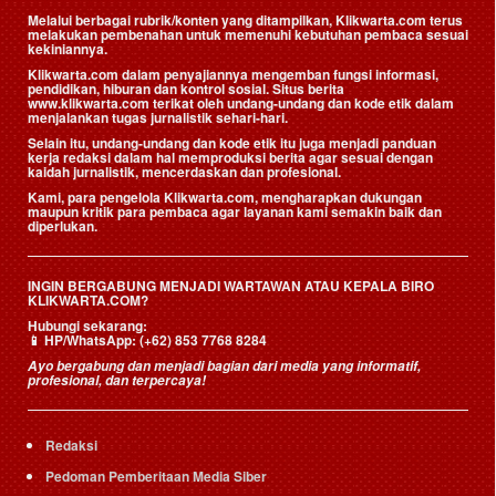
Melalui berbagai rubrik/konten yang ditampilkan, Klikwarta.com terus
melakukan pembenahan untuk memenuhi kebutuhan pembaca sesuai
kekiniannya.
Klikwarta.com dalam penyajiannya mengemban fungsi informasi,
pendidikan, hiburan dan kontrol sosial. Situs berita
www.klikwarta.com terikat oleh undang-undang dan kode etik dalam
menjalankan tugas jurnalistik sehari-hari.
Selain itu, undang-undang dan kode etik itu juga menjadi panduan
kerja redaksi dalam hal memproduksi berita agar sesuai dengan
kaidah jurnalistik, mencerdaskan dan profesional.
Kami, para pengelola Klikwarta.com, mengharapkan dukungan
maupun kritik para pembaca agar layanan kami semakin baik dan
diperlukan.
INGIN BERGABUNG MENJADI WARTAWAN ATAU KEPALA BIRO
KLIKWARTA.COM?
Hubungi sekarang:
📱
HP/WhatsApp:
(+62) 853 7768 8284
Ayo bergabung dan menjadi bagian dari media yang informatif,
profesional, dan terpercaya!
Redaksi
Pedoman Pemberitaan Media Siber