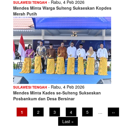
- Rabu, 4 Peb 2026
SULAWESI TENGAH
Mendes Minta Warga Sulteng Sukseskan Kopdes
Merah Putih
- Rabu, 4 Peb 2026
SULAWESI TENGAH
Mendes Minta Kades se-Sulteng Sukseskan
Posbankum dan Desa Bersinar
Pagination
Current
1
Page
2
Page
3
Page
4
Page
5
…
Next
››
page
page
Last
Last »
page