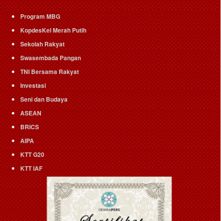
Program MBG
KopdesKel Merah Putih
Sekolah Rakyat
Swasembada Pangan
TNI Bersama Rakyat
Investasi
Seni dan Budaya
ASEAN
BRICS
AIPA
KTT G20
KTT IAF