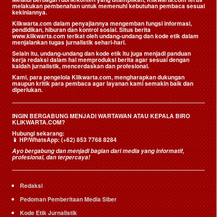
melakukan pembenahan untuk memenuhi kebutuhan pembaca sesuai
kekiniannya.
Klikwarta.com dalam penyajiannya mengemban fungsi informasi,
pendidikan, hiburan dan kontrol sosial. Situs berita
www.klikwarta.com terikat oleh undang-undang dan kode etik dalam
menjalankan tugas jurnalistik sehari-hari.
Selain itu, undang-undang dan kode etik itu juga menjadi panduan
kerja redaksi dalam hal memproduksi berita agar sesuai dengan
kaidah jurnalistik, mencerdaskan dan profesional.
Kami, para pengelola Klikwarta.com, mengharapkan dukungan
maupun kritik para pembaca agar layanan kami semakin baik dan
diperlukan.
INGIN BERGABUNG MENJADI WARTAWAN ATAU KEPALA BIRO
KLIKWARTA.COM?
Hubungi sekarang:
📱
HP/WhatsApp:
(+62) 853 7768 8284
Ayo bergabung dan menjadi bagian dari media yang informatif,
profesional, dan terpercaya!
Redaksi
Pedoman Pemberitaan Media Siber
Kode Etik Jurnalistik