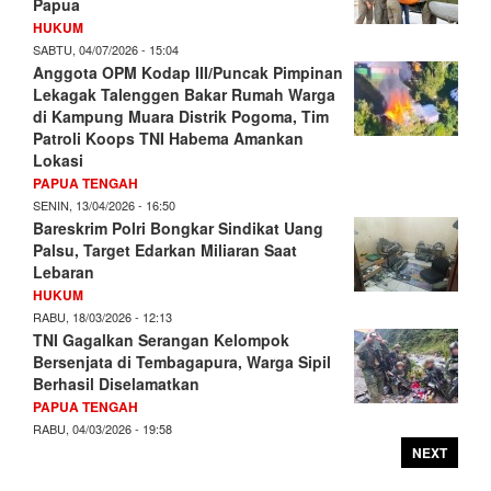
Papua
HUKUM
SABTU, 04/07/2026 - 15:04
Anggota OPM Kodap III/Puncak Pimpinan
Lekagak Talenggen Bakar Rumah Warga
di Kampung Muara Distrik Pogoma, Tim
Patroli Koops TNI Habema Amankan
Lokasi
PAPUA TENGAH
SENIN, 13/04/2026 - 16:50
Bareskrim Polri Bongkar Sindikat Uang
Palsu, Target Edarkan Miliaran Saat
Lebaran
HUKUM
RABU, 18/03/2026 - 12:13
TNI Gagalkan Serangan Kelompok
Bersenjata di Tembagapura, Warga Sipil
Berhasil Diselamatkan
PAPUA TENGAH
RABU, 04/03/2026 - 19:58
NEXT