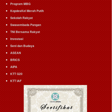
Program MBG
KopdesKel Merah Putih
Sekolah Rakyat
Swasembada Pangan
TNI Bersama Rakyat
Investasi
Seni dan Budaya
ASEAN
BRICS
AIPA
KTT G20
KTT IAF