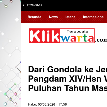
Skip
2026-08-07
to
main
Beranda
News
Istana
Internasional
content
Dari Gondola ke J
Pangdam XIV/Hsn 
Puluhan Tahun Ma
Rabu, 03/06/2026 - 17:58