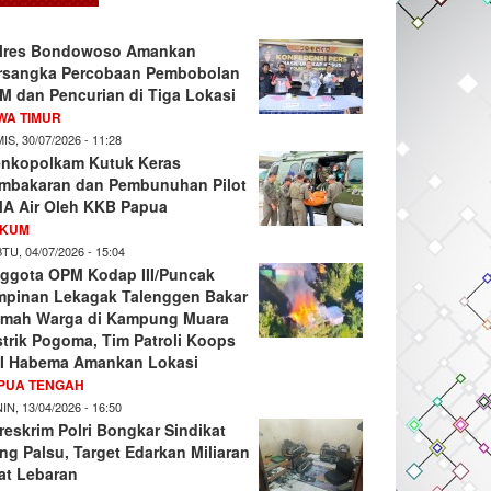
lres Bondowoso Amankan
rsangka Percobaan Pembobolan
M dan Pencurian di Tiga Lokasi
WA TIMUR
IS, 30/07/2026 - 11:28
nkopolkam Kutuk Keras
mbakaran dan Pembunuhan Pilot
A Air Oleh KKB Papua
KUM
TU, 04/07/2026 - 15:04
ggota OPM Kodap III/Puncak
mpinan Lekagak Talenggen Bakar
mah Warga di Kampung Muara
strik Pogoma, Tim Patroli Koops
I Habema Amankan Lokasi
PUA TENGAH
IN, 13/04/2026 - 16:50
reskrim Polri Bongkar Sindikat
ng Palsu, Target Edarkan Miliaran
at Lebaran