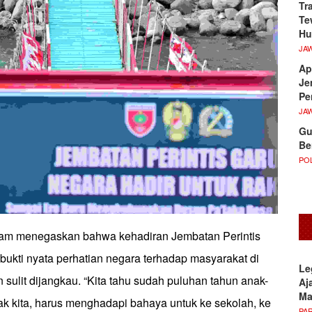
Tr
Te
Hu
JA
Ap
Je
Pe
JA
Gu
Be
POL
dam menegaskan bahwa kehadiran Jembatan Perintis
ukti nyata perhatian negara terhadap masyarakat di
Le
n sulit dijangkau. “Kita tahu sudah puluhan tahun anak-
Aj
M
ak kita, harus menghadapi bahaya untuk ke sekolah, ke
PA