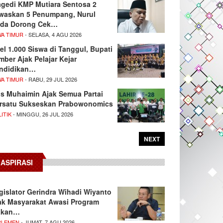
agedi KMP Mutiara Sentosa 2
waskan 5 Penumpang, Nurul
da Dorong Cek…
WA TIMUR
- SELASA, 4 AGU 2026
el 1.000 Siswa di Tanggul, Bupati
mber Ajak Pelajar Kejar
ndidikan…
WA TIMUR
- RABU, 29 JUL 2026
s Muhaimin Ajak Semua Partai
rsatu Sukseskan Prabowonomics
ITIK
- MINGGU, 26 JUL 2026
NEXT
ASPIRASI
gislator Gerindra Wihadi Wiyanto
ak Masyarakat Awasi Program
akan…
RLEMEN
- JUMAT, 7 AGU 2026