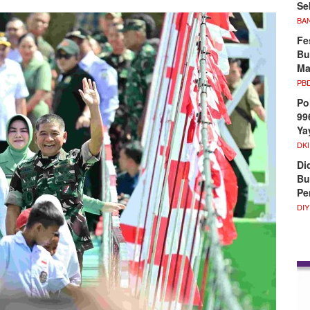
Se
BA
Fe
Bu
Ma
PB
Po
99
Ya
DKI
Di
Bu
Pe
DIY