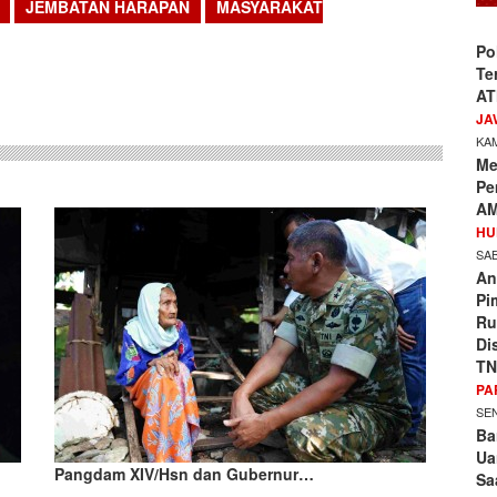
JEMBATAN HARAPAN
MASYARAKAT
Po
sApp
Te
AT
JA
KAM
Me
Pe
AM
HU
SAB
An
Pi
Ru
Di
TN
PA
SEN
Ba
Ua
Pangdam XIV/Hsn dan Gubernur…
Sa