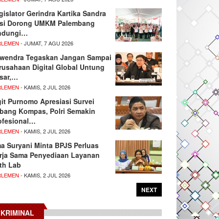
gislator Gerindra Kartika Sandra
si Dorong UMKM Palembang
ndungi…
RLEMEN
- JUMAT, 7 AGU 2026
wendra Tegaskan Jangan Sampai
rusahaan Digital Global Untung
sar,…
RLEMEN
- KAMIS, 2 JUL 2026
git Purnomo Apresiasi Survei
tbang Kompas, Polri Semakin
ofesional…
RLEMEN
- KAMIS, 2 JUL 2026
ma Suryani Minta BPJS Perluas
rja Sama Penyediaan Layanan
th Lab
RLEMEN
- KAMIS, 2 JUL 2026
NEXT
KRIMINAL