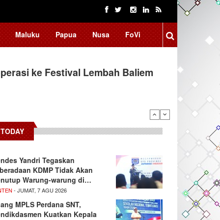
Maluku
Papua
Nusa
FoVi
erasi ke Festival Lembah Baliem
TODAY
ndes Yandri Tegaskan
beradaan KDMP Tidak Akan
nutup Warung-warung di…
NTEN
- JUMAT, 7 AGU 2026
lang MPLS Perdana SNT,
ndikdasmen Kuatkan Kepala