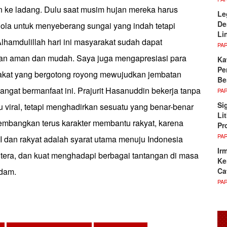
n ke ladang. Dulu saat musim hujan mereka harus
Le
De
la untuk menyeberang sungai yang indah tetapi
Li
lhamdulillah hari ini masyarakat sudah dapat
PA
n aman dan mudah. Saya juga mengapresiasi para
Ka
Pe
rakat yang bergotong royong mewujudkan jembatan
Be
ngat bermanfaat ini. Prajurit Hasanuddin bekerja tanpa
PA
Si
u viral, tetapi menghadirkan sesuatu yang benar-benar
Li
Kembangkan terus karakter membantu rakyat, karena
Pr
PA
dan rakyat adalah syarat utama menuju Indonesia
Ir
tera, dan kuat menghadapi berbagai tantangan di masa
Ke
Ca
gdam.
PA