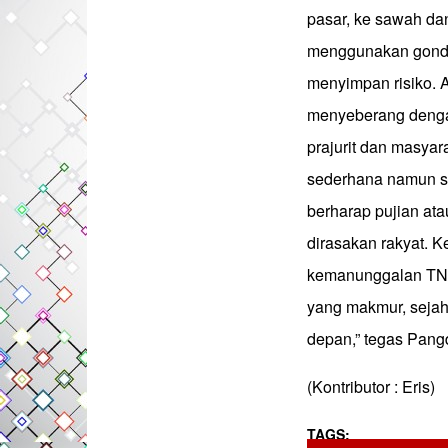
pasar, ke sawah da
menggunakan gondo
menyimpan risiko. A
menyeberang denga
prajurit dan masya
sederhana namun sa
berharap pujian ata
dirasakan rakyat. 
kemanunggalan TNI 
yang makmur, sejah
depan,” tegas Pan
(Kontributor : Eris)
TAGS