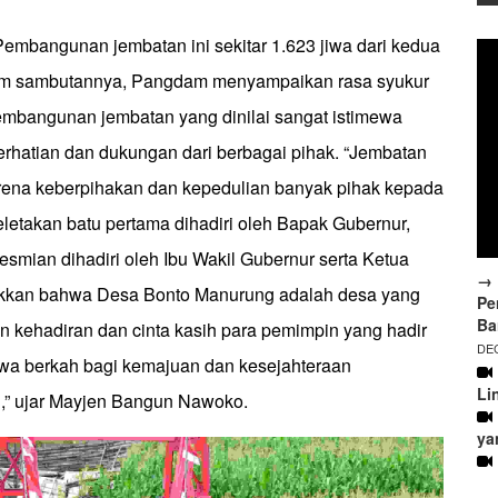
embangunan jembatan ini sekitar 1.623 jiwa dari kedua
lam sambutannya, Pangdam menyampaikan rasa syukur
embangunan jembatan yang dinilai sangat istimewa
rhatian dan dukungan dari berbagai pihak. “Jembatan
karena keberpihakan dan kepedulian banyak pihak kepada
letakan batu pertama dihadiri oleh Bapak Gubernur,
eresmian dihadiri oleh Ibu Wakil Gubernur serta Ketua
→ 
kkan bahwa Desa Bonto Manurung adalah desa yang
Pe
Ba
n kehadiran dan cinta kasih para pemimpin yang hadir
DEC
wa berkah bagi kemajuan dan kesejahteraan
Li
i,” ujar Mayjen Bangun Nawoko.
ya