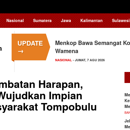
Nasional
Sumatera
Jawa
Kalimantan
Sulawesi
UPDATE
Menkop Bawa Semangat Kop
→
Wamena
NASIONAL
- JUMAT, 7 AGU 2026
embatan Harapan,
Wujudkan Impian
Me
Ke
syarakat Tompobulu
Me
BA
Je
Me