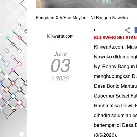
Pangdam XIV/Hsn Mayjen TNI Bangun Nawoko
Klikwarta.com
SULAWESI SELATAN
Klikwarta.com, Ma
June
03
Nawoko didampingi 
Ny. Renny Bangun 
menghubungkan Dus
/ 2026
Desa Bonto Manurun
Gubernur Sulsel Fa
Rachmatika Dewi, Bu
dihadiri sejumlah p
bertempat di Desa 
(3/6/2026).