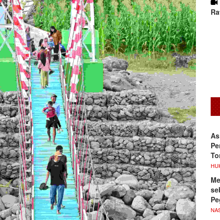
Ra
As
Pe
To
HU
Me
se
Pe
NA