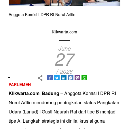
Anggota Komisi I DPR RI Nurul Arifin
Klikwarta.com
June
27
/ 2026
PARLEMEN
Klikwarta
.
com
,
Badung
– Anggota Komisi I DPR RI
Nurul Arifin mendorong peningkatan status Pangkalan
Udara (Lanud) I Gusti Ngurah Rai dari tipe B menjadi
tipe A. Langkah strategis ini dinilai krusial guna