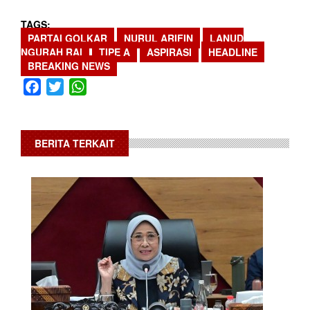
TAGS
PARTAI GOLKAR
NURUL ARIFIN
LANUD
NGURAH RAI
TIPE A
ASPIRASI
HEADLINE
BREAKING NEWS
Facebook
Twitter
WhatsApp
BERITA TERKAIT