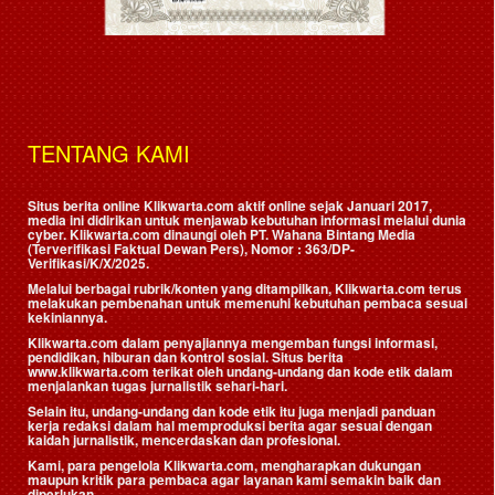
TENTANG KAMI
Situs berita online Klikwarta.com aktif online sejak Januari 2017,
media ini didirikan untuk menjawab kebutuhan informasi melalui dunia
cyber. Klikwarta.com dinaungi oleh
PT. Wahana Bintang Media
(Terverifikasi Faktual Dewan Pers)
, Nomor : 363/DP-
Verifikasi/K/X/2025.
Melalui berbagai rubrik/konten yang ditampilkan, Klikwarta.com terus
melakukan pembenahan untuk memenuhi kebutuhan pembaca sesuai
kekiniannya.
Klikwarta.com dalam penyajiannya mengemban fungsi informasi,
pendidikan, hiburan dan kontrol sosial. Situs berita
www.klikwarta.com terikat oleh undang-undang dan kode etik dalam
menjalankan tugas jurnalistik sehari-hari.
Selain itu, undang-undang dan kode etik itu juga menjadi panduan
kerja redaksi dalam hal memproduksi berita agar sesuai dengan
kaidah jurnalistik, mencerdaskan dan profesional.
Kami, para pengelola Klikwarta.com, mengharapkan dukungan
maupun kritik para pembaca agar layanan kami semakin baik dan
diperlukan.