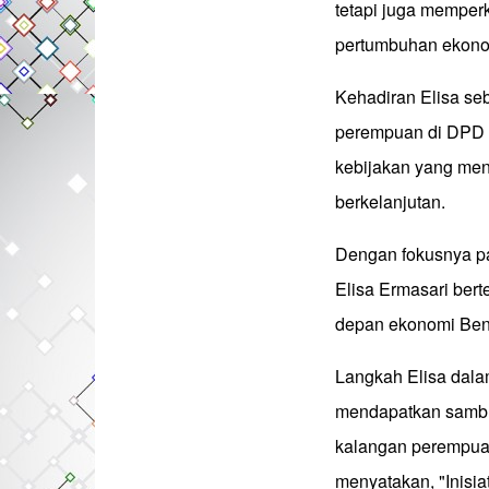
tetapi juga mempe
pertumbuhan ekonomi
Kehadiran Elisa se
perempuan di DPD R
kebijakan yang me
berkelanjutan.
Dengan fokusnya p
Elisa Ermasari ber
depan ekonomi Beng
Langkah Elisa dal
mendapatkan sambut
kalangan perempuan 
menyatakan, "Inisia