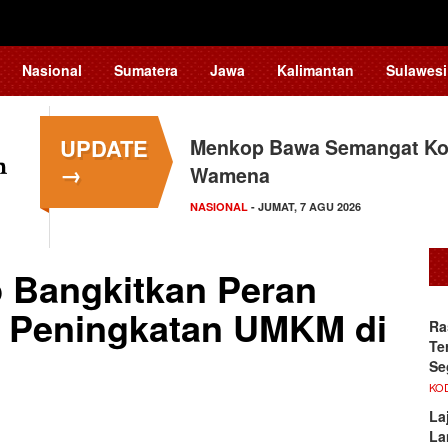
Nasional
Sumatera
Jawa
Kalimantan
Sulawesi
UPDATE
Menkop Bawa Semangat Kop
Tingkatkan Daya Saing In
→
Wamena
Teknologi…
NASIONAL
NASIONAL
- JUMAT, 7 AGU 2026
- JUMAT, 7 AGU 2026
p Bangkitkan Peran
 Peningkatan UMKM di
Ra
Te
Se
KO
La
La