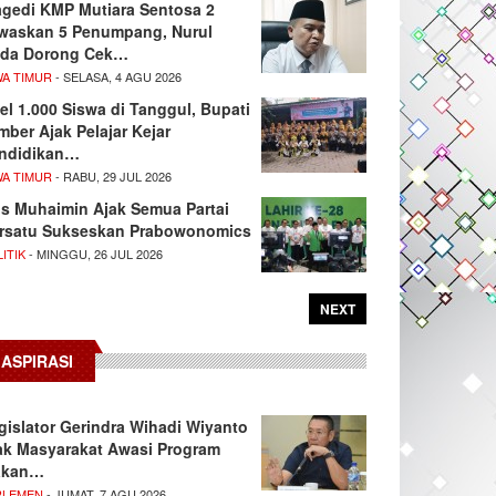
agedi KMP Mutiara Sentosa 2
waskan 5 Penumpang, Nurul
da Dorong Cek…
WA TIMUR
- SELASA, 4 AGU 2026
el 1.000 Siswa di Tanggul, Bupati
mber Ajak Pelajar Kejar
ndidikan…
WA TIMUR
- RABU, 29 JUL 2026
s Muhaimin Ajak Semua Partai
rsatu Sukseskan Prabowonomics
ITIK
- MINGGU, 26 JUL 2026
NEXT
ASPIRASI
gislator Gerindra Wihadi Wiyanto
ak Masyarakat Awasi Program
akan…
RLEMEN
- JUMAT, 7 AGU 2026