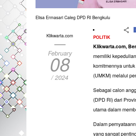
Elisa Ermasari Caleg DPD RI Bengkulu
Klikwarta.com
POLITIK
Klikwarta.com, B
February
08
memiliki kepedulia
komitmennya untuk
(UMKM) melalui pen
/ 2024
Sebagai calon ang
(DPD RI) dari Provi
utama dalam memb
Dalam pernyataann
yang sangat penti