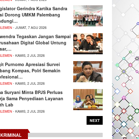
gislator Gerindra Kartika Sandra
si Dorong UMKM Palembang
ndungi…
RLEMEN
- JUMAT, 7 AGU 2026
wendra Tegaskan Jangan Sampai
rusahaan Digital Global Untung
sar,…
RLEMEN
- KAMIS, 2 JUL 2026
git Purnomo Apresiasi Survei
tbang Kompas, Polri Semakin
ofesional…
RLEMEN
- KAMIS, 2 JUL 2026
ma Suryani Minta BPJS Perluas
rja Sama Penyediaan Layanan
th Lab
RLEMEN
- KAMIS, 2 JUL 2026
NEXT
KRIMINAL