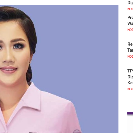
Di
KO
Pr
Wa
KO
Re
Ta
KO
TP
Di
Ke
KO