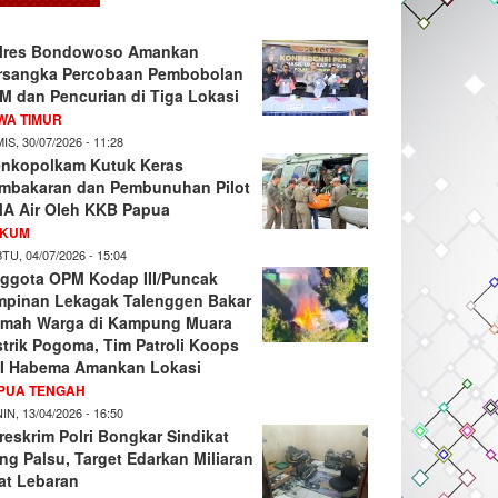
lres Bondowoso Amankan
rsangka Percobaan Pembobolan
M dan Pencurian di Tiga Lokasi
WA TIMUR
IS, 30/07/2026 - 11:28
nkopolkam Kutuk Keras
mbakaran dan Pembunuhan Pilot
A Air Oleh KKB Papua
KUM
TU, 04/07/2026 - 15:04
ggota OPM Kodap III/Puncak
mpinan Lekagak Talenggen Bakar
mah Warga di Kampung Muara
strik Pogoma, Tim Patroli Koops
I Habema Amankan Lokasi
PUA TENGAH
IN, 13/04/2026 - 16:50
reskrim Polri Bongkar Sindikat
ng Palsu, Target Edarkan Miliaran
at Lebaran