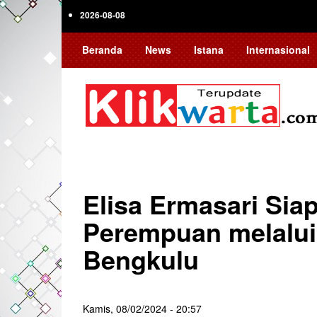
Skip
2026-08-08
to
main
Beranda
News
Istana
Internasional
content
Elisa Ermasari Sia
Perempuan melalui
Bengkulu
Kamis, 08/02/2024 - 20:57