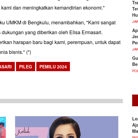
Tr
ami dan meningkatkan kemandirian ekonomi."
Te
Hu
JA
aku UMKM di Bengkulu, menambahkan, "Kami sangat
Ap
s dukungan yang diberikan oleh Elisa Ermasari.
Je
kan harapan baru bagi kami, perempuan, untuk dapat
Pe
JA
ia bisnis." (*)
Gu
Be
ASARI
PILEG
PEMILU 2024
POL
sApp
Le
Aj
M
PA