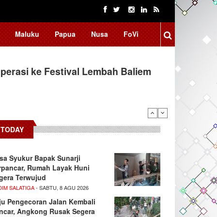
Maluku
Papua
Nusa
FoVi
erasi ke Festival Lembah Baliem
donesia, BRIN Fokus Kembangkan
TODAY
sa Syukur Bapak Sunarji
rpancar, Rumah Layak Huni
gera Terwujud
DIM SALATIGA
- SABTU, 8 AGU 2026
ju Pengecoran Jalan Kembali
ncar, Angkong Rusak Segera