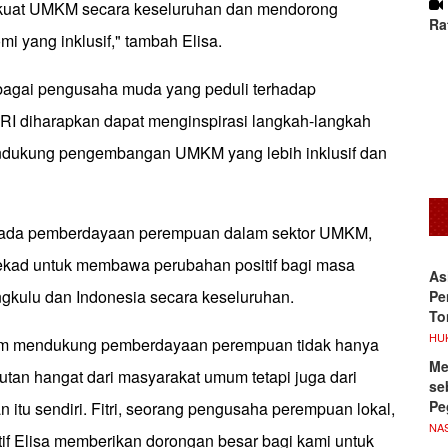
rkuat UMKM secara keseluruhan dan mendorong
Ra
 yang inklusif," tambah Elisa.
bagai pengusaha muda yang peduli terhadap
I diharapkan dapat menginspirasi langkah-langkah
ndukung pengembangan UMKM yang lebih inklusif dan
ada pemberdayaan perempuan dalam sektor UMKM,
tekad untuk membawa perubahan positif bagi masa
As
kulu dan Indonesia secara keseluruhan.
Pe
To
HU
am mendukung pemberdayaan perempuan tidak hanya
Me
an hangat dari masyarakat umum tetapi juga dari
se
Pe
itu sendiri. Fitri, seorang pengusaha perempuan lokal,
NA
tif Elisa memberikan dorongan besar bagi kami untuk