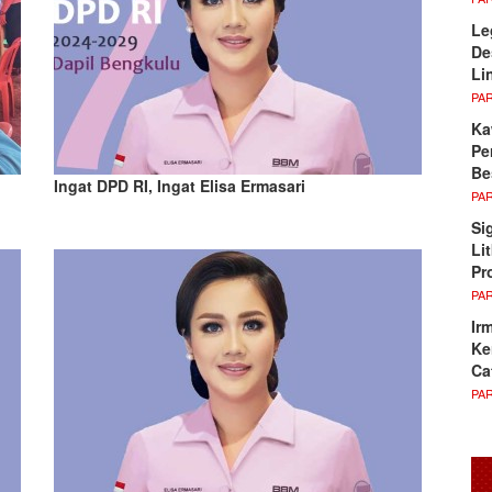
Le
De
Li
PA
Ka
Pe
Be
Ingat DPD RI, Ingat Elisa Ermasari
PA
Si
Li
Pr
PA
Ir
Ke
Ca
PA