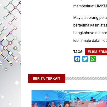
memperkuat UMKM k
Maya, seorang pel
berterima kasih ata
Langkahnya memberi
lebih maju dalam dun
TAGS
ELISA ERM
Facebook
Twitter
What
BERITA TERKAIT