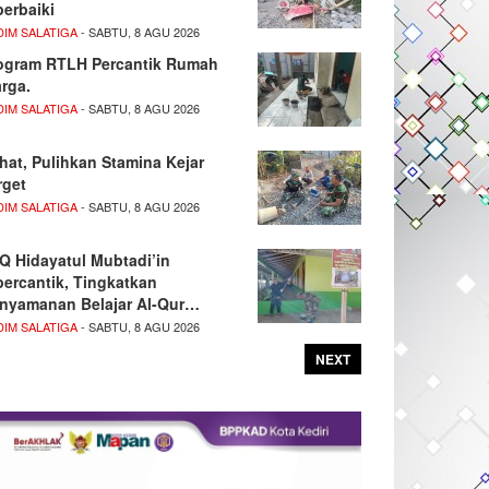
perbaiki
DIM SALATIGA
- SABTU, 8 AGU 2026
ogram RTLH Percantik Rumah
rga.
DIM SALATIGA
- SABTU, 8 AGU 2026
hat, Pulihkan Stamina Kejar
rget
DIM SALATIGA
- SABTU, 8 AGU 2026
Q Hidayatul Mubtadi’in
percantik, Tingkatkan
nyamanan Belajar Al-Qur…
DIM SALATIGA
- SABTU, 8 AGU 2026
NEXT