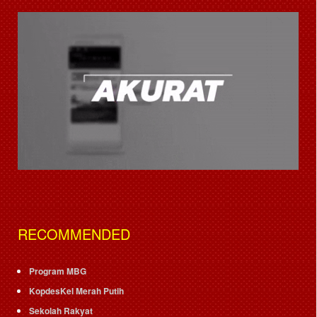
RECOMMENDED
Program MBG
KopdesKel Merah Putih
Sekolah Rakyat