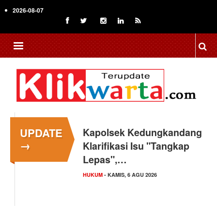
Skip
2026-08-07
to
main
content
UPDATE
Kapolsek Kedungkandang
→
Klarifikasi Isu "Tangkap
Lepas",…
HUKUM
- KAMIS, 6 AGU 2026