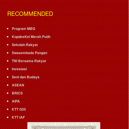
RECOMMENDED
Program MBG
KopdesKel Merah Putih
Sekolah Rakyat
Swasembada Pangan
TNI Bersama Rakyat
Investasi
Seni dan Budaya
ASEAN
BRICS
AIPA
KTT G20
KTT IAF