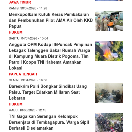
JAWA TIMUR
KAMIS, 30/07/2026 - 11:28
Menkopolkam Kutuk Keras Pembakaran
dan Pembunuhan Pilot AMA Air Oleh KKB
Papua
HUKUM
SABTU, 04/07/2026 - 15:04
Anggota OPM Kodap III/Puncak Pimpinan
Lekagak Talenggen Bakar Rumah Warga
di Kampung Muara Distrik Pogoma, Tim
Patroli Koops TNI Habema Amankan
Lokasi
PAPUA TENGAH
SENIN, 13/04/2026 - 16:50
Bareskrim Polri Bongkar Sindikat Uang
Palsu, Target Edarkan Miliaran Saat
Lebaran
HUKUM
RABU, 18/03/2026 - 12:13
TNI Gagalkan Serangan Kelompok
Bersenjata di Tembagapura, Warga Sipil
Berhasil Diselamatkan