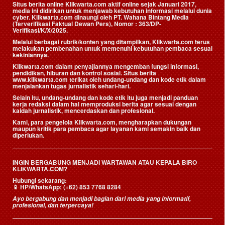
Situs berita online Klikwarta.com aktif online sejak Januari 2017,
media ini didirikan untuk menjawab kebutuhan informasi melalui dunia
cyber. Klikwarta.com dinaungi oleh
PT. Wahana Bintang Media
(Terverifikasi Faktual Dewan Pers)
, Nomor : 363/DP-
Verifikasi/K/X/2025.
Melalui berbagai rubrik/konten yang ditampilkan, Klikwarta.com terus
melakukan pembenahan untuk memenuhi kebutuhan pembaca sesuai
kekiniannya.
Klikwarta.com dalam penyajiannya mengemban fungsi informasi,
pendidikan, hiburan dan kontrol sosial. Situs berita
www.klikwarta.com terikat oleh undang-undang dan kode etik dalam
menjalankan tugas jurnalistik sehari-hari.
Selain itu, undang-undang dan kode etik itu juga menjadi panduan
kerja redaksi dalam hal memproduksi berita agar sesuai dengan
kaidah jurnalistik, mencerdaskan dan profesional.
Kami, para pengelola Klikwarta.com, mengharapkan dukungan
maupun kritik para pembaca agar layanan kami semakin baik dan
diperlukan.
INGIN BERGABUNG MENJADI WARTAWAN ATAU KEPALA BIRO
KLIKWARTA.COM?
Hubungi sekarang:
📱
HP/WhatsApp:
(+62) 853 7768 8284
Ayo bergabung dan menjadi bagian dari media yang informatif,
profesional, dan terpercaya!