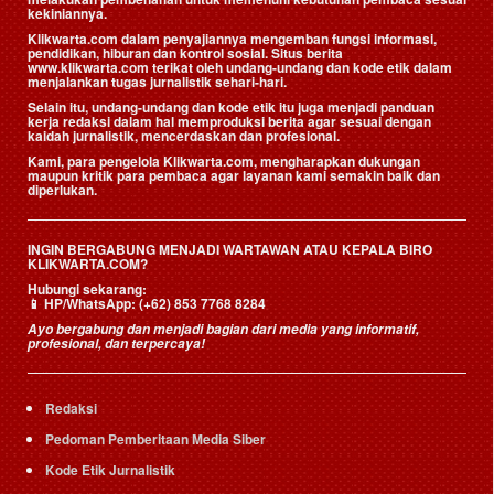
kekiniannya.
Klikwarta.com dalam penyajiannya mengemban fungsi informasi,
pendidikan, hiburan dan kontrol sosial. Situs berita
www.klikwarta.com terikat oleh undang-undang dan kode etik dalam
menjalankan tugas jurnalistik sehari-hari.
Selain itu, undang-undang dan kode etik itu juga menjadi panduan
kerja redaksi dalam hal memproduksi berita agar sesuai dengan
kaidah jurnalistik, mencerdaskan dan profesional.
Kami, para pengelola Klikwarta.com, mengharapkan dukungan
maupun kritik para pembaca agar layanan kami semakin baik dan
diperlukan.
INGIN BERGABUNG MENJADI WARTAWAN ATAU KEPALA BIRO
KLIKWARTA.COM?
Hubungi sekarang:
📱
HP/WhatsApp:
(+62) 853 7768 8284
Ayo bergabung dan menjadi bagian dari media yang informatif,
profesional, dan terpercaya!
Redaksi
Pedoman Pemberitaan Media Siber
Kode Etik Jurnalistik