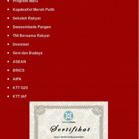
Program MBG
KopdesKel Merah Putih
Sekolah Rakyat
Swasembada Pangan
TNI Bersama Rakyat
Investasi
Seni dan Budaya
ASEAN
BRICS
AIPA
KTT G20
KTT IAF