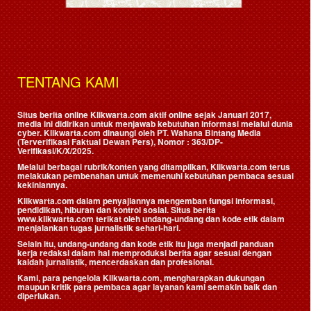
TENTANG KAMI
Situs berita online Klikwarta.com aktif online sejak Januari 2017,
media ini didirikan untuk menjawab kebutuhan informasi melalui dunia
cyber. Klikwarta.com dinaungi oleh
PT. Wahana Bintang Media
(Terverifikasi Faktual Dewan Pers)
, Nomor : 363/DP-
Verifikasi/K/X/2025.
Melalui berbagai rubrik/konten yang ditampilkan, Klikwarta.com terus
melakukan pembenahan untuk memenuhi kebutuhan pembaca sesuai
kekiniannya.
Klikwarta.com dalam penyajiannya mengemban fungsi informasi,
pendidikan, hiburan dan kontrol sosial. Situs berita
www.klikwarta.com terikat oleh undang-undang dan kode etik dalam
menjalankan tugas jurnalistik sehari-hari.
Selain itu, undang-undang dan kode etik itu juga menjadi panduan
kerja redaksi dalam hal memproduksi berita agar sesuai dengan
kaidah jurnalistik, mencerdaskan dan profesional.
Kami, para pengelola Klikwarta.com, mengharapkan dukungan
maupun kritik para pembaca agar layanan kami semakin baik dan
diperlukan.