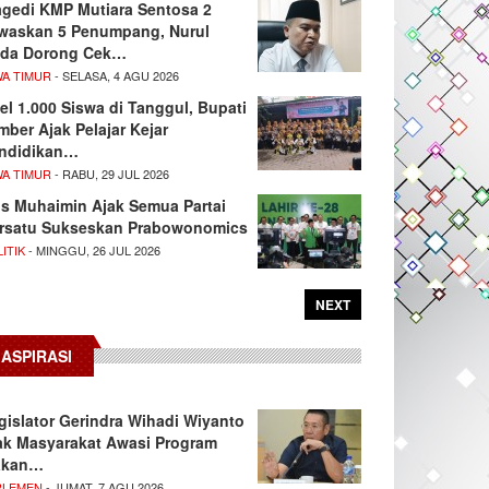
agedi KMP Mutiara Sentosa 2
waskan 5 Penumpang, Nurul
da Dorong Cek…
WA TIMUR
- SELASA, 4 AGU 2026
el 1.000 Siswa di Tanggul, Bupati
mber Ajak Pelajar Kejar
ndidikan…
WA TIMUR
- RABU, 29 JUL 2026
s Muhaimin Ajak Semua Partai
rsatu Sukseskan Prabowonomics
ITIK
- MINGGU, 26 JUL 2026
NEXT
ASPIRASI
gislator Gerindra Wihadi Wiyanto
ak Masyarakat Awasi Program
akan…
RLEMEN
- JUMAT, 7 AGU 2026