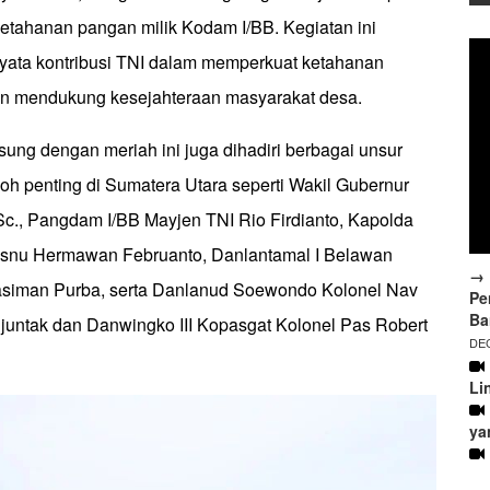
ketahanan pangan milik Kodam I/BB. Kegiatan ini
ata kontribusi TNI dalam memperkuat ketahanan
an mendukung kesejahteraan masyarakat desa.
ung dengan meriah ini juga dihadiri berbagai unsur
oh penting di Sumatera Utara seperti Wakil Gubernur
Sc., Pangdam I/BB Mayjen TNI Rio Firdianto, Kapolda
isnu Hermawan Februanto, Danlantamal I Belawan
→ 
Jasiman Purba, serta Danlanud Soewondo Kolonel Nav
Pe
Ba
untak dan Danwingko III Kopasgat Kolonel Pas Robert
DEC
Li
ya