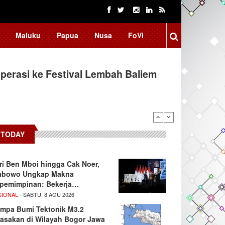
Maluku
Papua
Nusa
FoVi
erasi ke Festival Lembah Baliem
TODAY
ri Ben Mboi hingga Cak Noer,
abowo Ungkap Makna
pemimpinan: Bekerja…
SIONAL
- SABTU, 8 AGU 2026
mpa Bumi Tektonik M3.2
rasakan di Wilayah Bogor Jawa