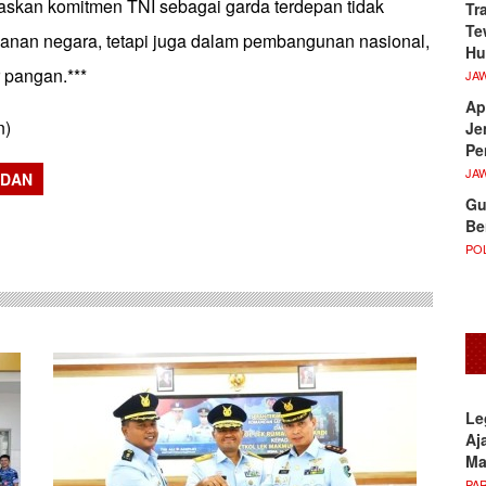
askan komitmen TNI sebagai garda terdepan tidak
Tr
Te
anan negara, tetapi juga dalam pembangunan nasional,
Hu
 pangan.***
JA
Ap
n)
Je
Pe
JA
EDAN
Gu
sApp
Be
POL
Le
Aj
M
PA