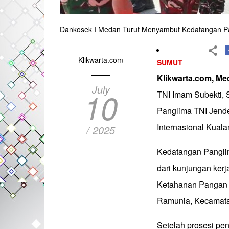
Dankosek I Medan Turut Menyambut Kedatangan Pa
Klikwarta.com
SUMUT
Klikwarta.com, M
July
10
TNI Imam Subekti, S
Panglima TNI Jende
Internasional Kual
/ 2025
Kedatangan Pangli
dari kunjungan ker
Ketahanan Pangan K
Ramunia, Kecamatan
Setelah prosesi pe