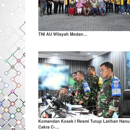
TNI AU Wilayah Medan…
Komandan Kosek I Resmi Tutup Latihan Han
Cakra C-…