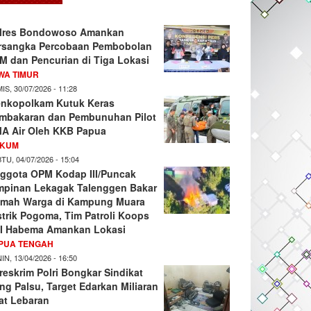
lres Bondowoso Amankan
rsangka Percobaan Pembobolan
M dan Pencurian di Tiga Lokasi
WA TIMUR
IS, 30/07/2026 - 11:28
nkopolkam Kutuk Keras
mbakaran dan Pembunuhan Pilot
A Air Oleh KKB Papua
KUM
TU, 04/07/2026 - 15:04
ggota OPM Kodap III/Puncak
mpinan Lekagak Talenggen Bakar
mah Warga di Kampung Muara
strik Pogoma, Tim Patroli Koops
I Habema Amankan Lokasi
PUA TENGAH
IN, 13/04/2026 - 16:50
reskrim Polri Bongkar Sindikat
ng Palsu, Target Edarkan Miliaran
at Lebaran