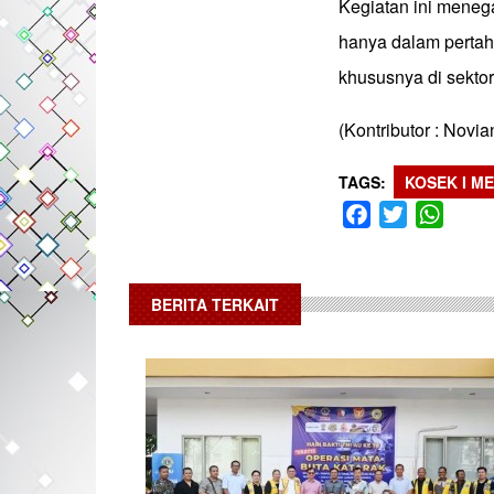
Kegiatan ini meneg
hanya dalam pertah
khususnya di sektor
(Kontributor : Novia
TAGS
KOSEK I M
Facebook
Twitter
What
BERITA TERKAIT