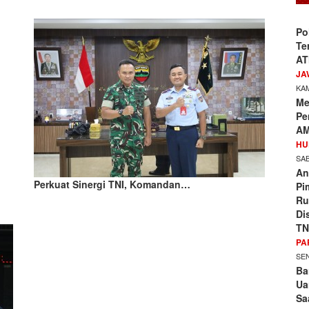
Po
Te
AT
JA
KAM
Me
Pe
AM
HU
SAB
An
Perkuat Sinergi TNI, Komandan…
Pi
Ru
Di
TN
PA
SEN
Ba
Ua
Sa