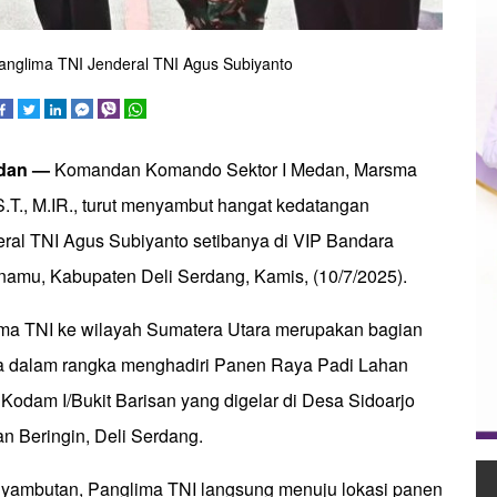
nglima TNI Jenderal TNI Agus Subiyanto
edan —
Komandan Komando Sektor I Medan, Marsma
.T., M.IR., turut menyambut hangat kedatangan
ral TNI Agus Subiyanto setibanya di VIP Bandara
anamu, Kabupaten Deli Serdang, Kamis, (10/7/2025).
ma TNI ke wilayah Sumatera Utara merupakan bagian
ja dalam rangka menghadiri Panen Raya Padi Lahan
odam I/Bukit Barisan yang digelar di Desa Sidoarjo
 Beringin, Deli Serdang.
nyambutan, Panglima TNI langsung menuju lokasi panen