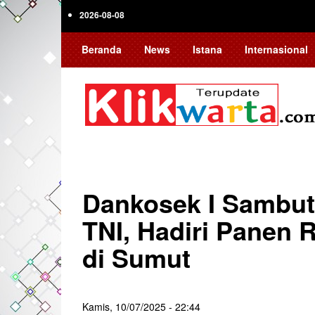
Skip
2026-08-08
to
main
Beranda
News
Istana
Internasional
content
Dankosek I Sambut
TNI, Hadiri Panen
di Sumut
Kamis, 10/07/2025 - 22:44