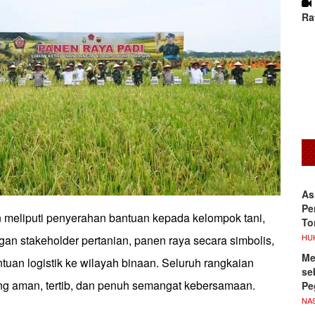
Ra
As
Pe
 meliputi penyerahan bantuan kepada kelompok tani,
To
HU
engan stakeholder pertanian, panen raya secara simbolis,
Me
tuan logistik ke wilayah binaan. Seluruh rangkaian
se
ng aman, tertib, dan penuh semangat kebersamaan.
Pe
NA