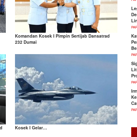
Le
De
Li
PA
Ka
Komandan Kosek I Pimpin Sertijab Dansatrad
Pe
232 Dumai
Be
PA
Si
Li
Pr
PA
Ir
Ke
Ca
PA
ud
Kosek I Gelar…