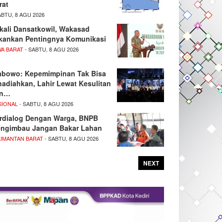
rat
ABTU, 8 AGU 2026
kali Dansatkowil, Wakasad
kankan Pentingnya Komunikasi
WA BARAT
- SABTU, 8 AGU 2026
abowo: Kepemimpinan Tak Bisa
hadiahkan, Lahir Lewat Kesulitan
an…
SIONAL
- SABTU, 8 AGU 2026
rdialog Dengan Warga, BNPB
ngimbau Jangan Bakar Lahan
LIMANTAN BARAT
- SABTU, 8 AGU 2026
NEXT