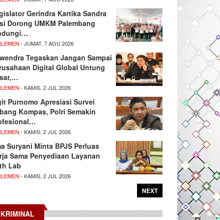
gislator Gerindra Kartika Sandra
si Dorong UMKM Palembang
ndungi…
RLEMEN
- JUMAT, 7 AGU 2026
wendra Tegaskan Jangan Sampai
rusahaan Digital Global Untung
sar,…
RLEMEN
- KAMIS, 2 JUL 2026
git Purnomo Apresiasi Survei
tbang Kompas, Polri Semakin
ofesional…
RLEMEN
- KAMIS, 2 JUL 2026
ma Suryani Minta BPJS Perluas
rja Sama Penyediaan Layanan
th Lab
RLEMEN
- KAMIS, 2 JUL 2026
NEXT
KRIMINAL