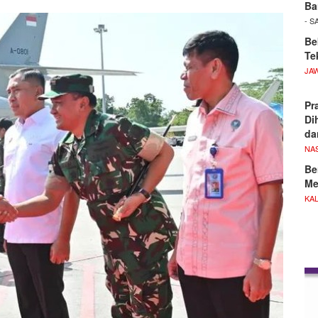
Ba
- S
Be
Te
JA
Pr
Di
d
NA
Be
Me
KA