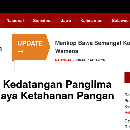
Nasional
Sumatera
Jawa
Kalimantan
Sulawesi
UPDATE
Menkop Bawa Semangat Kop
→
Wamena
NASIONAL
- JUMAT, 7 AGU 2026
 Kedatangan Panglima
 Raya Ketahanan Pangan
Da
Pr
Ke
NA
Ge
Di