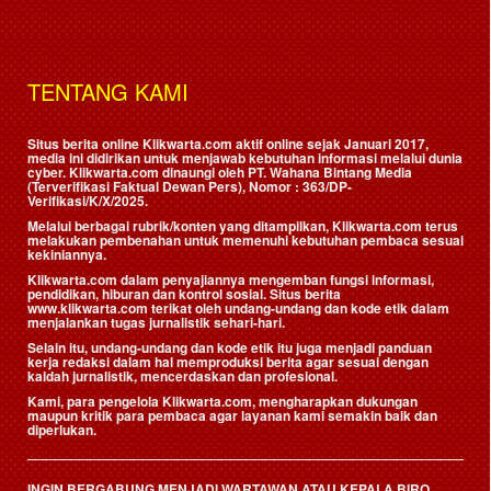
TENTANG KAMI
Situs berita online Klikwarta.com aktif online sejak Januari 2017,
media ini didirikan untuk menjawab kebutuhan informasi melalui dunia
cyber. Klikwarta.com dinaungi oleh
PT. Wahana Bintang Media
(Terverifikasi Faktual Dewan Pers)
, Nomor : 363/DP-
Verifikasi/K/X/2025.
Melalui berbagai rubrik/konten yang ditampilkan, Klikwarta.com terus
melakukan pembenahan untuk memenuhi kebutuhan pembaca sesuai
kekiniannya.
Klikwarta.com dalam penyajiannya mengemban fungsi informasi,
pendidikan, hiburan dan kontrol sosial. Situs berita
www.klikwarta.com terikat oleh undang-undang dan kode etik dalam
menjalankan tugas jurnalistik sehari-hari.
Selain itu, undang-undang dan kode etik itu juga menjadi panduan
kerja redaksi dalam hal memproduksi berita agar sesuai dengan
kaidah jurnalistik, mencerdaskan dan profesional.
Kami, para pengelola Klikwarta.com, mengharapkan dukungan
maupun kritik para pembaca agar layanan kami semakin baik dan
diperlukan.
INGIN BERGABUNG MENJADI WARTAWAN ATAU KEPALA BIRO