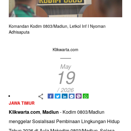
Komandan Kodim 0803/Madiun, Letkol Inf I Nyoman
Adhisaputa
Klikwarta.com
May
19
/ 2026
JAWA TIMUR
Klikwarta
.
com
,
Madiun
- Kodim 0803/Madiun
menggelar Sosialisasi Pembinaan Lingkungan Hidup
Tahun 2026 di Aula Makodim 0803/Madiun, Selasa