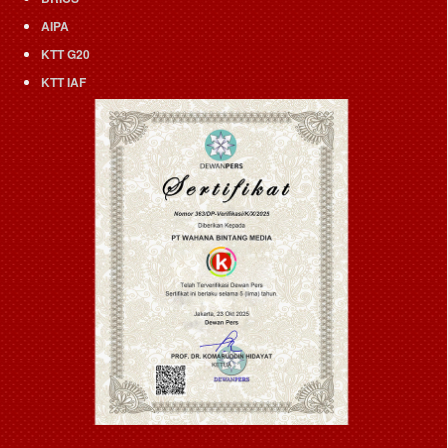
AIPA
KTT G20
KTT IAF