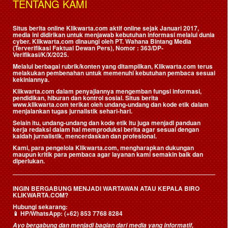
TENTANG KAMI
Situs berita online Klikwarta.com aktif online sejak Januari 2017,
media ini didirikan untuk menjawab kebutuhan informasi melalui dunia
cyber. Klikwarta.com dinaungi oleh
PT. Wahana Bintang Media
(Terverifikasi Faktual Dewan Pers)
, Nomor : 363/DP-
Verifikasi/K/X/2025.
Melalui berbagai rubrik/konten yang ditampilkan, Klikwarta.com terus
melakukan pembenahan untuk memenuhi kebutuhan pembaca sesuai
kekiniannya.
Klikwarta.com dalam penyajiannya mengemban fungsi informasi,
pendidikan, hiburan dan kontrol sosial. Situs berita
www.klikwarta.com terikat oleh undang-undang dan kode etik dalam
menjalankan tugas jurnalistik sehari-hari.
Selain itu, undang-undang dan kode etik itu juga menjadi panduan
kerja redaksi dalam hal memproduksi berita agar sesuai dengan
kaidah jurnalistik, mencerdaskan dan profesional.
Kami, para pengelola Klikwarta.com, mengharapkan dukungan
maupun kritik para pembaca agar layanan kami semakin baik dan
diperlukan.
INGIN BERGABUNG MENJADI WARTAWAN ATAU KEPALA BIRO
KLIKWARTA.COM?
Hubungi sekarang:
📱
HP/WhatsApp:
(+62) 853 7768 8284
Ayo bergabung dan menjadi bagian dari media yang informatif,