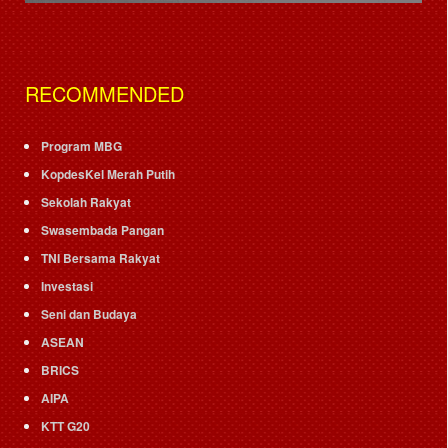
RECOMMENDED
Program MBG
KopdesKel Merah Putih
Sekolah Rakyat
Swasembada Pangan
TNI Bersama Rakyat
Investasi
Seni dan Budaya
ASEAN
BRICS
AIPA
KTT G20