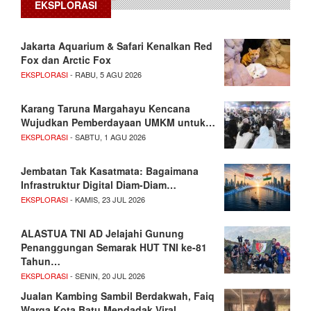
EKSPLORASI
Jakarta Aquarium & Safari Kenalkan Red
Fox dan Arctic Fox
EKSPLORASI
- RABU, 5 AGU 2026
Karang Taruna Margahayu Kencana
Wujudkan Pemberdayaan UMKM untuk…
EKSPLORASI
- SABTU, 1 AGU 2026
Jembatan Tak Kasatmata: Bagaimana
Infrastruktur Digital Diam-Diam…
EKSPLORASI
- KAMIS, 23 JUL 2026
ALASTUA TNI AD Jelajahi Gunung
Penanggungan Semarak HUT TNI ke-81
Tahun…
EKSPLORASI
- SENIN, 20 JUL 2026
Jualan Kambing Sambil Berdakwah, Faiq
Warga Kota Batu Mendadak Viral