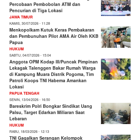
Percobaan Pembobolan ATM dan
Pencurian di Tiga Lokasi
JAWA TIMUR
KAMIS, 30/07/2026 - 11:28
Menkopolkam Kutuk Keras Pembakaran
dan Pembunuhan Pilot AMA Air Oleh KKB
Papua
HUKUM
SABTU, 04/07/2026 - 15:04
Anggota OPM Kodap III/Puncak Pimpinan
Lekagak Talenggen Bakar Rumah Warga
di Kampung Muara Distrik Pogoma, Tim
Patroli Koops TNI Habema Amankan
Lokasi
PAPUA TENGAH
SENIN, 13/04/2026 - 16:50
Bareskrim Polri Bongkar Sindikat Uang
Palsu, Target Edarkan Miliaran Saat
Lebaran
HUKUM
RABU, 18/03/2026 - 12:13
TNI Gagalkan Serangan Kelompok