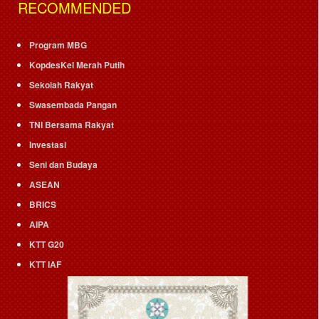
RECOMMENDED
Program MBG
KopdesKel Merah Putih
Sekolah Rakyat
Swasembada Pangan
TNI Bersama Rakyat
Investasi
Seni dan Budaya
ASEAN
BRICS
AIPA
KTT G20
KTT IAF