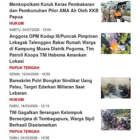
Menkopolkam Kutuk Keras Pembakaran
dan Pembunuhan Pilot AMA Air Oleh KKB
Papua
HUKUM
SABTU, 04/07/2026 - 15:04
Anggota OPM Kodap III/Puncak Pimpinan
Lekagak Talenggen Bakar Rumah Warga
di Kampung Muara Distrik Pogoma, Tim
Patroli Koops TNI Habema Amankan
Lokasi
PAPUA TENGAH
SENIN, 13/04/2026 - 16:50
Bareskrim Polri Bongkar Sindikat Uang
Palsu, Target Edarkan Miliaran Saat
Lebaran
HUKUM
RABU, 18/03/2026 - 12:13
TNI Gagalkan Serangan Kelompok
Bersenjata di Tembagapura, Warga Sipil
Berhasil Diselamatkan
PAPUA TENGAH
RABU, 04/03/2026 - 19:58