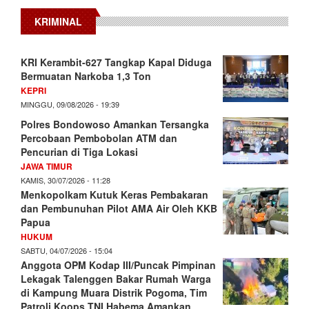
KRIMINAL
KRI Kerambit-627 Tangkap Kapal Diduga
Bermuatan Narkoba 1,3 Ton
KEPRI
MINGGU, 09/08/2026 - 19:39
Polres Bondowoso Amankan Tersangka
Percobaan Pembobolan ATM dan
Pencurian di Tiga Lokasi
JAWA TIMUR
KAMIS, 30/07/2026 - 11:28
Menkopolkam Kutuk Keras Pembakaran
dan Pembunuhan Pilot AMA Air Oleh KKB
Papua
HUKUM
SABTU, 04/07/2026 - 15:04
Anggota OPM Kodap III/Puncak Pimpinan
Lekagak Talenggen Bakar Rumah Warga
di Kampung Muara Distrik Pogoma, Tim
Patroli Koops TNI Habema Amankan