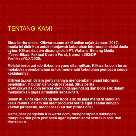
TENTANG KAMI
Situs berita online Klikwarta.com aktif online sejak Januari 2017,
media ini didirikan untuk menjawab kebutuhan informasi melalui dunia
cyber. Klikwarta.com dinaungi oleh
PT. Wahana Bintang Media
(Terverifikasi Faktual Dewan Pers)
, Nomor : 363/DP-
Verifikasi/K/X/2025.
Melalui berbagai rubrik/konten yang ditampilkan, Klikwarta.com terus
melakukan pembenahan untuk memenuhi kebutuhan pembaca sesuai
kekiniannya.
Klikwarta.com dalam penyajiannya mengemban fungsi informasi,
pendidikan, hiburan dan kontrol sosial. Situs berita
www.klikwarta.com terikat oleh undang-undang dan kode etik dalam
menjalankan tugas jurnalistik sehari-hari.
Selain itu, undang-undang dan kode etik itu juga menjadi panduan
kerja redaksi dalam hal memproduksi berita agar sesuai dengan
kaidah jurnalistik, mencerdaskan dan profesional.
Kami, para pengelola Klikwarta.com, mengharapkan dukungan
maupun kritik para pembaca agar layanan kami semakin baik dan
diperlukan.