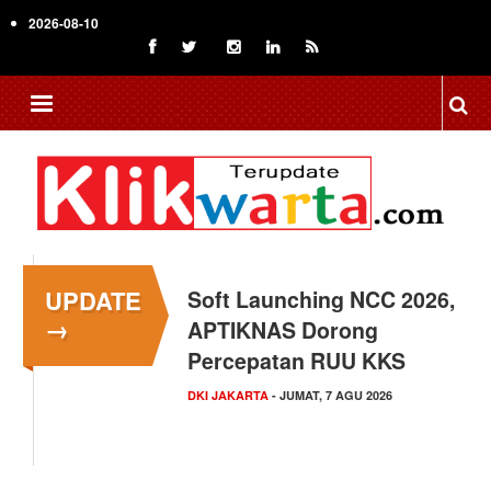
Skip
2026-08-10
to
main
content
UPDATE
Soft Launching NCC 2026,
Menkop Bawa Semangat
→
APTIKNAS Dorong
Koperasi ke Festival
Percepatan RUU KKS
Lembah Baliem Wamena
DKI JAKARTA
NASIONAL
- JUMAT, 7 AGU 2026
- JUMAT, 7 AGU 2026