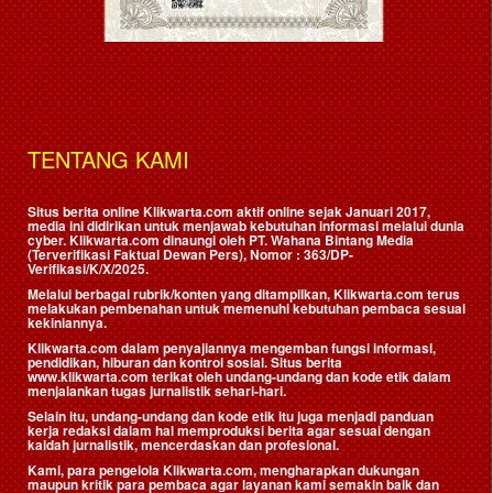
TENTANG KAMI
Situs berita online Klikwarta.com aktif online sejak Januari 2017,
media ini didirikan untuk menjawab kebutuhan informasi melalui dunia
cyber. Klikwarta.com dinaungi oleh
PT. Wahana Bintang Media
(Terverifikasi Faktual Dewan Pers)
, Nomor : 363/DP-
Verifikasi/K/X/2025.
Melalui berbagai rubrik/konten yang ditampilkan, Klikwarta.com terus
melakukan pembenahan untuk memenuhi kebutuhan pembaca sesuai
kekiniannya.
Klikwarta.com dalam penyajiannya mengemban fungsi informasi,
pendidikan, hiburan dan kontrol sosial. Situs berita
www.klikwarta.com terikat oleh undang-undang dan kode etik dalam
menjalankan tugas jurnalistik sehari-hari.
Selain itu, undang-undang dan kode etik itu juga menjadi panduan
kerja redaksi dalam hal memproduksi berita agar sesuai dengan
kaidah jurnalistik, mencerdaskan dan profesional.
Kami, para pengelola Klikwarta.com, mengharapkan dukungan
maupun kritik para pembaca agar layanan kami semakin baik dan