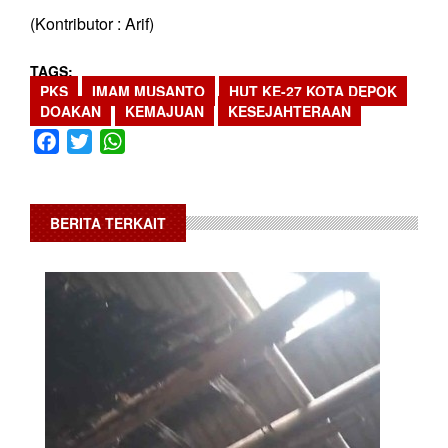
(Kontributor : Arif)
TAGS
PKS
IMAM MUSANTO
HUT KE-27 KOTA DEPOK
DOAKAN
KEMAJUAN
KESEJAHTERAAN
Facebook
Twitter
WhatsApp
BERITA TERKAIT