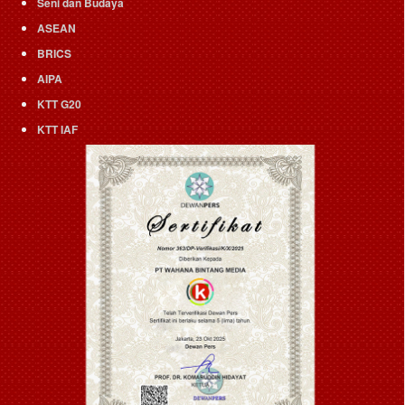
Seni dan Budaya
ASEAN
BRICS
AIPA
KTT G20
KTT IAF