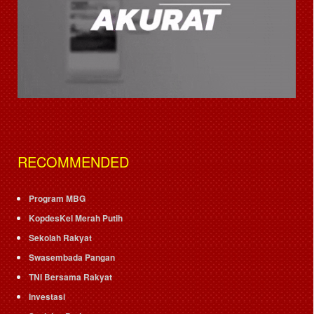
RECOMMENDED
Program MBG
KopdesKel Merah Putih
Sekolah Rakyat
Swasembada Pangan
TNI Bersama Rakyat
Investasi