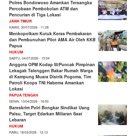
Polres Bondowoso Amankan Tersangka
Percobaan Pembobolan ATM dan
Pencurian di Tiga Lokasi
JAWA TIMUR
KAMIS, 30/07/2026 - 11:28
Menkopolkam Kutuk Keras Pembakaran
dan Pembunuhan Pilot AMA Air Oleh KKB
Papua
HUKUM
SABTU, 04/07/2026 - 15:04
Anggota OPM Kodap III/Puncak Pimpinan
Lekagak Talenggen Bakar Rumah Warga
di Kampung Muara Distrik Pogoma, Tim
Patroli Koops TNI Habema Amankan
Lokasi
PAPUA TENGAH
SENIN, 13/04/2026 - 16:50
Bareskrim Polri Bongkar Sindikat Uang
Palsu, Target Edarkan Miliaran Saat
Lebaran
HUKUM
RABU, 18/03/2026 - 12:13