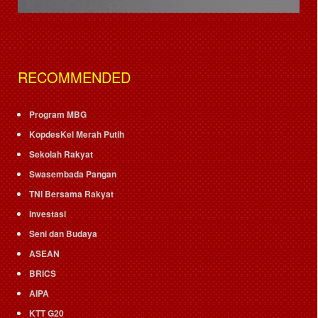
RECOMMENDED
Program MBG
KopdesKel Merah Putih
Sekolah Rakyat
Swasembada Pangan
TNI Bersama Rakyat
Investasi
Seni dan Budaya
ASEAN
BRICS
AIPA
KTT G20