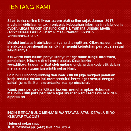
TENTANG KAMI
Situs berita online Klikwarta.com aktif online sejak Januari 2017,
media ini didirikan untuk menjawab kebutuhan informasi melalui dunia
cyber. Klikwarta.com dinaungi oleh
PT. Wahana Bintang Media
(Terverifikasi Faktual Dewan Pers)
, Nomor : 363/DP-
Verifikasi/K/X/2025.
Melalui berbagai rubrik/konten yang ditampilkan, Klikwarta.com terus
melakukan pembenahan untuk memenuhi kebutuhan pembaca sesuai
kekiniannya.
Klikwarta.com dalam penyajiannya mengemban fungsi informasi,
pendidikan, hiburan dan kontrol sosial. Situs berita
www.klikwarta.com terikat oleh undang-undang dan kode etik dalam
menjalankan tugas jurnalistik sehari-hari.
Selain itu, undang-undang dan kode etik itu juga menjadi panduan
kerja redaksi dalam hal memproduksi berita agar sesuai dengan
kaidah jurnalistik, mencerdaskan dan profesional.
Kami, para pengelola Klikwarta.com, mengharapkan dukungan
maupun kritik para pembaca agar layanan kami semakin baik dan
diperlukan.
INGIN BERGABUNG MENJADI WARTAWAN ATAU KEPALA BIRO
KLIKWARTA.COM?
Hubungi sekarang:
📱
HP/WhatsApp:
(+62) 853 7768 8284