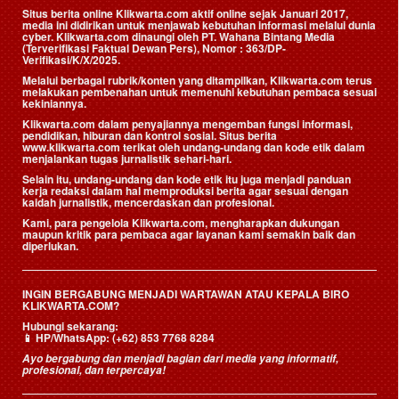
Situs berita online Klikwarta.com aktif online sejak Januari 2017,
media ini didirikan untuk menjawab kebutuhan informasi melalui dunia
cyber. Klikwarta.com dinaungi oleh
PT. Wahana Bintang Media
(Terverifikasi Faktual Dewan Pers)
, Nomor : 363/DP-
Verifikasi/K/X/2025.
Melalui berbagai rubrik/konten yang ditampilkan, Klikwarta.com terus
melakukan pembenahan untuk memenuhi kebutuhan pembaca sesuai
kekiniannya.
Klikwarta.com dalam penyajiannya mengemban fungsi informasi,
pendidikan, hiburan dan kontrol sosial. Situs berita
www.klikwarta.com terikat oleh undang-undang dan kode etik dalam
menjalankan tugas jurnalistik sehari-hari.
Selain itu, undang-undang dan kode etik itu juga menjadi panduan
kerja redaksi dalam hal memproduksi berita agar sesuai dengan
kaidah jurnalistik, mencerdaskan dan profesional.
Kami, para pengelola Klikwarta.com, mengharapkan dukungan
maupun kritik para pembaca agar layanan kami semakin baik dan
diperlukan.
INGIN BERGABUNG MENJADI WARTAWAN ATAU KEPALA BIRO
KLIKWARTA.COM?
Hubungi sekarang:
📱
HP/WhatsApp:
(+62) 853 7768 8284
Ayo bergabung dan menjadi bagian dari media yang informatif,
profesional, dan terpercaya!