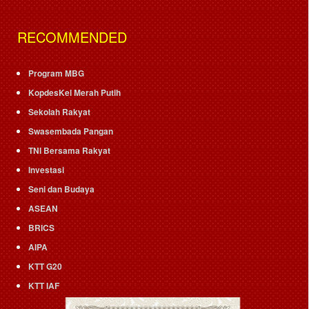
RECOMMENDED
Program MBG
KopdesKel Merah Putih
Sekolah Rakyat
Swasembada Pangan
TNI Bersama Rakyat
Investasi
Seni dan Budaya
ASEAN
BRICS
AIPA
KTT G20
KTT IAF