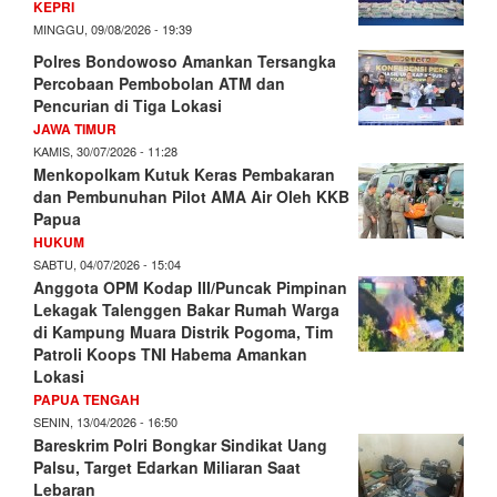
KEPRI
MINGGU, 09/08/2026 - 19:39
Polres Bondowoso Amankan Tersangka
Percobaan Pembobolan ATM dan
Pencurian di Tiga Lokasi
JAWA TIMUR
KAMIS, 30/07/2026 - 11:28
Menkopolkam Kutuk Keras Pembakaran
dan Pembunuhan Pilot AMA Air Oleh KKB
Papua
HUKUM
SABTU, 04/07/2026 - 15:04
Anggota OPM Kodap III/Puncak Pimpinan
Lekagak Talenggen Bakar Rumah Warga
di Kampung Muara Distrik Pogoma, Tim
Patroli Koops TNI Habema Amankan
Lokasi
PAPUA TENGAH
SENIN, 13/04/2026 - 16:50
Bareskrim Polri Bongkar Sindikat Uang
Palsu, Target Edarkan Miliaran Saat
Lebaran