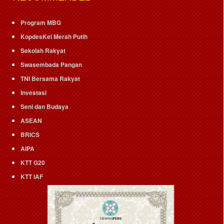
Program MBG
KopdesKel Merah Putih
Sekolah Rakyat
Swasembada Pangan
TNI Bersama Rakyat
Investasi
Seni dan Budaya
ASEAN
BRICS
AIPA
KTT G20
KTT IAF