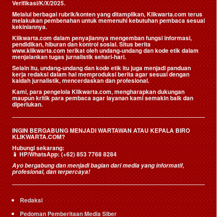
Verifikasi/K/X/2025.
Melalui berbagai rubrik/konten yang ditampilkan, Klikwarta.com terus
melakukan pembenahan untuk memenuhi kebutuhan pembaca sesuai
kekiniannya.
Klikwarta.com dalam penyajiannya mengemban fungsi informasi,
pendidikan, hiburan dan kontrol sosial. Situs berita
www.klikwarta.com terikat oleh undang-undang dan kode etik dalam
menjalankan tugas jurnalistik sehari-hari.
Selain itu, undang-undang dan kode etik itu juga menjadi panduan
kerja redaksi dalam hal memproduksi berita agar sesuai dengan
kaidah jurnalistik, mencerdaskan dan profesional.
Kami, para pengelola Klikwarta.com, mengharapkan dukungan
maupun kritik para pembaca agar layanan kami semakin baik dan
diperlukan.
INGIN BERGABUNG MENJADI WARTAWAN ATAU KEPALA BIRO
KLIKWARTA.COM?
Hubungi sekarang:
📱
HP/WhatsApp:
(+62) 853 7768 8284
Ayo bergabung dan menjadi bagian dari media yang informatif,
profesional, dan terpercaya!
Redaksi
Pedoman Pemberitaan Media Siber