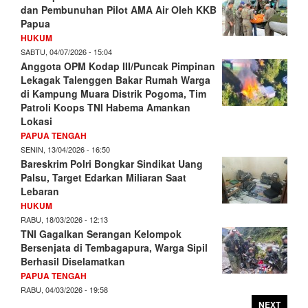
dan Pembunuhan Pilot AMA Air Oleh KKB
Papua
HUKUM
SABTU, 04/07/2026 - 15:04
Anggota OPM Kodap III/Puncak Pimpinan
Lekagak Talenggen Bakar Rumah Warga
di Kampung Muara Distrik Pogoma, Tim
Patroli Koops TNI Habema Amankan
Lokasi
PAPUA TENGAH
SENIN, 13/04/2026 - 16:50
Bareskrim Polri Bongkar Sindikat Uang
Palsu, Target Edarkan Miliaran Saat
Lebaran
HUKUM
RABU, 18/03/2026 - 12:13
TNI Gagalkan Serangan Kelompok
Bersenjata di Tembagapura, Warga Sipil
Berhasil Diselamatkan
PAPUA TENGAH
RABU, 04/03/2026 - 19:58
NEXT