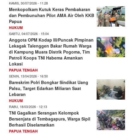
KAMIS, 30/07/2026 - 11:28
Menkopolkam Kutuk Keras Pembakaran
dan Pembunuhan Pilot AMA Air Oleh KKB
Papua
HUKUM
SABTU, 04/07/2026 - 15:04
Anggota OPM Kodap III/Puncak Pimpinan
Lekagak Talenggen Bakar Rumah Warga
di Kampung Muara Distrik Pogoma, Tim
Patroli Koops TNI Habema Amankan
Lokasi
PAPUA TENGAH
SENIN, 13/04/2026 - 16:50
Bareskrim Polri Bongkar Sindikat Uang
Palsu, Target Edarkan Miliaran Saat
Lebaran
HUKUM
RABU, 18/03/2026 - 12:13
TNI Gagalkan Serangan Kelompok
Bersenjata di Tembagapura, Warga Sipil
Berhasil Diselamatkan
PAPUA TENGAH