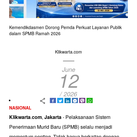
Kemendikdasmen Dorong Pemda Perkuat Layanan Publik
dalam SPMB Ramah 2026
Klikwarta.com
June
12
/ 2026
NASIONAL
Klikwarta
.
com
,
Jakarta
- Pelaksanaan Sistem
Penerimaan Murid Baru (SPMB) selalu menjadi
momentum penting. Tidak hanya berkaitan dengan