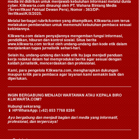
media ini didirikan untuk menjawab kebutuhan informasi melalui dunia
cyber. Klikwarta.com dinaungi oleh
PT. Wahana Bintang Media
(Terverifikasi Faktual Dewan Pers)
, Nomor : 363/DP-
Verifikasi/K/X/2025.
Melalui berbagai rubrik/konten yang ditampilkan, Klikwarta.com terus
melakukan pembenahan untuk memenuhi kebutuhan pembaca sesuai
kekiniannya.
Klikwarta.com dalam penyajiannya mengemban fungsi informasi,
pendidikan, hiburan dan kontrol sosial. Situs berita
www.klikwarta.com terikat oleh undang-undang dan kode etik dalam
menjalankan tugas jurnalistik sehari-hari.
Selain itu, undang-undang dan kode etik itu juga menjadi panduan
kerja redaksi dalam hal memproduksi berita agar sesuai dengan
kaidah jurnalistik, mencerdaskan dan profesional.
Kami, para pengelola Klikwarta.com, mengharapkan dukungan
maupun kritik para pembaca agar layanan kami semakin baik dan
diperlukan.
INGIN BERGABUNG MENJADI WARTAWAN ATAU KEPALA BIRO
KLIKWARTA.COM?
Hubungi sekarang:
📱
HP/WhatsApp:
(+62) 853 7768 8284
Ayo bergabung dan menjadi bagian dari media yang informatif,
profesional, dan terpercaya!