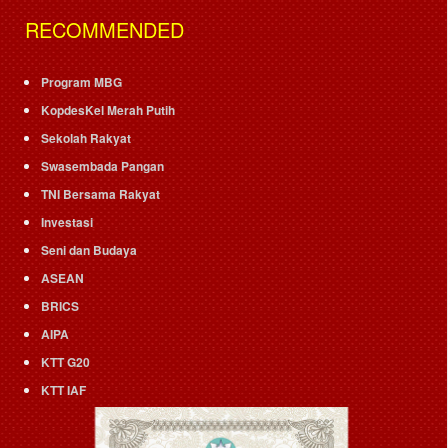
RECOMMENDED
Program MBG
KopdesKel Merah Putih
Sekolah Rakyat
Swasembada Pangan
TNI Bersama Rakyat
Investasi
Seni dan Budaya
ASEAN
BRICS
AIPA
KTT G20
KTT IAF