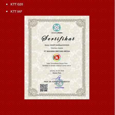
KTT G20
KTT IAF