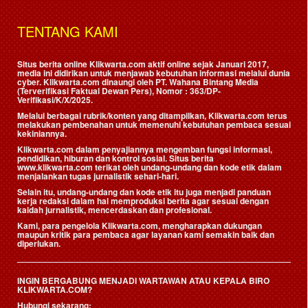
TENTANG KAMI
Situs berita online Klikwarta.com aktif online sejak Januari 2017,
media ini didirikan untuk menjawab kebutuhan informasi melalui dunia
cyber. Klikwarta.com dinaungi oleh
PT. Wahana Bintang Media
(Terverifikasi Faktual Dewan Pers)
, Nomor : 363/DP-
Verifikasi/K/X/2025.
Melalui berbagai rubrik/konten yang ditampilkan, Klikwarta.com terus
melakukan pembenahan untuk memenuhi kebutuhan pembaca sesuai
kekiniannya.
Klikwarta.com dalam penyajiannya mengemban fungsi informasi,
pendidikan, hiburan dan kontrol sosial. Situs berita
www.klikwarta.com terikat oleh undang-undang dan kode etik dalam
menjalankan tugas jurnalistik sehari-hari.
Selain itu, undang-undang dan kode etik itu juga menjadi panduan
kerja redaksi dalam hal memproduksi berita agar sesuai dengan
kaidah jurnalistik, mencerdaskan dan profesional.
Kami, para pengelola Klikwarta.com, mengharapkan dukungan
maupun kritik para pembaca agar layanan kami semakin baik dan
diperlukan.
INGIN BERGABUNG MENJADI WARTAWAN ATAU KEPALA BIRO
KLIKWARTA.COM?
Hubungi sekarang: