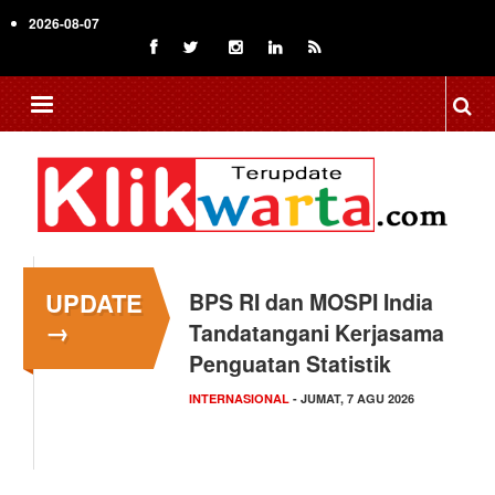
Skip
2026-08-07
to
main
content
UPDATE
Kapolsek Kedungkandang
→
Klarifikasi Isu "Tangkap
Lepas",…
HUKUM
- KAMIS, 6 AGU 2026