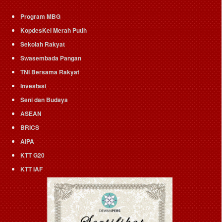
Program MBG
KopdesKel Merah Putih
Sekolah Rakyat
Swasembada Pangan
TNI Bersama Rakyat
Investasi
Seni dan Budaya
ASEAN
BRICS
AIPA
KTT G20
KTT IAF