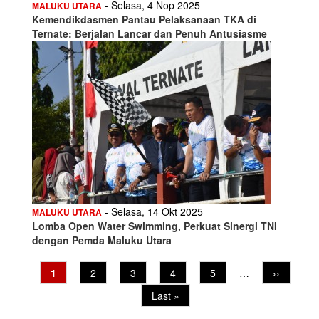
- Selasa, 4 Nop 2025
MALUKU UTARA
Kemendikdasmen Pantau Pelaksanaan TKA di
Ternate: Berjalan Lancar dan Penuh Antusiasme
- Selasa, 14 Okt 2025
MALUKU UTARA
Lomba Open Water Swimming, Perkuat Sinergi TNI
dengan Pemda Maluku Utara
Pagination
Current
1
Page
2
Page
3
Page
4
Page
5
…
Next
››
page
page
Last
Last »
page