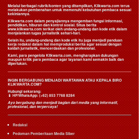
Melalui berbagai rubrik/konten yang ditampilkan, Klikwarta.com terus
melakukan pembenahan untuk memenuhi kebutuhan pembaca sesuai
kekiniannya.
Klikwarta.com dalam penyajiannya mengemban fungsi informasi,
pendidikan, hiburan dan kontrol sosial. Situs berita
www.klikwarta.com terikat oleh undang-undang dan kode etik dalam
menjalankan tugas jurnalistik sehari-hari.
Selain itu, undang-undang dan kode etik itu juga menjadi panduan
kerja redaksi dalam hal memproduksi berita agar sesuai dengan
kaidah jurnalistik, mencerdaskan dan profesional.
Kami, para pengelola Klikwarta.com, mengharapkan dukungan
maupun kritik para pembaca agar layanan kami semakin baik dan
diperlukan.
INGIN BERGABUNG MENJADI WARTAWAN ATAU KEPALA BIRO
KLIKWARTA.COM?
Hubungi sekarang:
📱
HP/WhatsApp:
(+62) 853 7768 8284
Ayo bergabung dan menjadi bagian dari media yang informatif,
profesional, dan terpercaya!
Redaksi
Pedoman Pemberitaan Media Siber