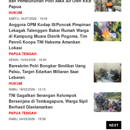
dan Pembunuhan Pilot AMA Air Oleh KKB
Papua
HUKUM
SABTU, 04/07/2026 - 15:04
Anggota OPM Kodap III/Puncak Pimpinan
Lekagak Talenggen Bakar Rumah Warga
di Kampung Muara Distrik Pogoma, Tim
Patroli Koops TNI Habema Amankan
Lokasi
PAPUA TENGAH
SENIN, 13/04/2026 - 16:50
Bareskrim Polri Bongkar Sindikat Uang
Palsu, Target Edarkan Miliaran Saat
Lebaran
HUKUM
RABU, 18/03/2026 - 12:13
TNI Gagalkan Serangan Kelompok
Bersenjata di Tembagapura, Warga Sipil
Berhasil Diselamatkan
PAPUA TENGAH
RABU, 04/03/2026 - 19:58
NEXT