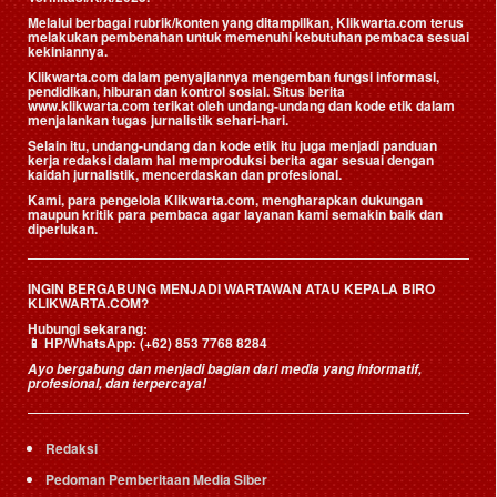
Melalui berbagai rubrik/konten yang ditampilkan, Klikwarta.com terus
melakukan pembenahan untuk memenuhi kebutuhan pembaca sesuai
kekiniannya.
Klikwarta.com dalam penyajiannya mengemban fungsi informasi,
pendidikan, hiburan dan kontrol sosial. Situs berita
www.klikwarta.com terikat oleh undang-undang dan kode etik dalam
menjalankan tugas jurnalistik sehari-hari.
Selain itu, undang-undang dan kode etik itu juga menjadi panduan
kerja redaksi dalam hal memproduksi berita agar sesuai dengan
kaidah jurnalistik, mencerdaskan dan profesional.
Kami, para pengelola Klikwarta.com, mengharapkan dukungan
maupun kritik para pembaca agar layanan kami semakin baik dan
diperlukan.
INGIN BERGABUNG MENJADI WARTAWAN ATAU KEPALA BIRO
KLIKWARTA.COM?
Hubungi sekarang:
📱
HP/WhatsApp:
(+62) 853 7768 8284
Ayo bergabung dan menjadi bagian dari media yang informatif,
profesional, dan terpercaya!
Redaksi
Pedoman Pemberitaan Media Siber