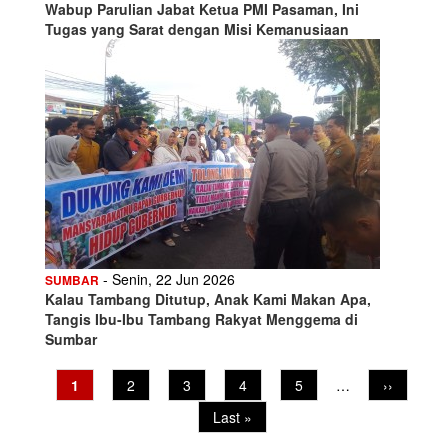
Wabup Parulian Jabat Ketua PMI Pasaman, Ini
Tugas yang Sarat dengan Misi Kemanusiaan
- Senin, 22 Jun 2026
SUMBAR
Kalau Tambang Ditutup, Anak Kami Makan Apa,
Tangis Ibu-Ibu Tambang Rakyat Menggema di
Sumbar
Pagination
Current
1
Page
2
Page
3
Page
4
Page
5
…
Next
››
page
page
Last
Last »
page