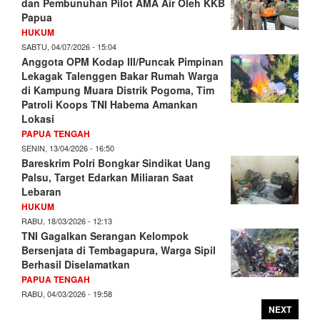
dan Pembunuhan Pilot AMA Air Oleh KKB
Papua
HUKUM
SABTU, 04/07/2026 - 15:04
Anggota OPM Kodap III/Puncak Pimpinan
Lekagak Talenggen Bakar Rumah Warga
di Kampung Muara Distrik Pogoma, Tim
Patroli Koops TNI Habema Amankan
Lokasi
PAPUA TENGAH
SENIN, 13/04/2026 - 16:50
Bareskrim Polri Bongkar Sindikat Uang
Palsu, Target Edarkan Miliaran Saat
Lebaran
HUKUM
RABU, 18/03/2026 - 12:13
TNI Gagalkan Serangan Kelompok
Bersenjata di Tembagapura, Warga Sipil
Berhasil Diselamatkan
PAPUA TENGAH
RABU, 04/03/2026 - 19:58
NEXT