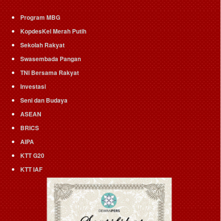
Program MBG
KopdesKel Merah Putih
Sekolah Rakyat
Swasembada Pangan
TNI Bersama Rakyat
Investasi
Seni dan Budaya
ASEAN
BRICS
AIPA
KTT G20
KTT IAF