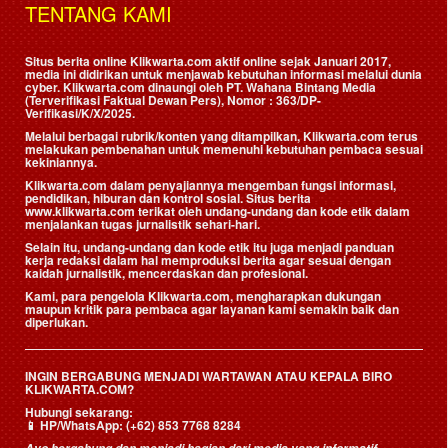
TENTANG KAMI
Situs berita online Klikwarta.com aktif online sejak Januari 2017,
media ini didirikan untuk menjawab kebutuhan informasi melalui dunia
cyber. Klikwarta.com dinaungi oleh
PT. Wahana Bintang Media
(Terverifikasi Faktual Dewan Pers)
, Nomor : 363/DP-
Verifikasi/K/X/2025.
Melalui berbagai rubrik/konten yang ditampilkan, Klikwarta.com terus
melakukan pembenahan untuk memenuhi kebutuhan pembaca sesuai
kekiniannya.
Klikwarta.com dalam penyajiannya mengemban fungsi informasi,
pendidikan, hiburan dan kontrol sosial. Situs berita
www.klikwarta.com terikat oleh undang-undang dan kode etik dalam
menjalankan tugas jurnalistik sehari-hari.
Selain itu, undang-undang dan kode etik itu juga menjadi panduan
kerja redaksi dalam hal memproduksi berita agar sesuai dengan
kaidah jurnalistik, mencerdaskan dan profesional.
Kami, para pengelola Klikwarta.com, mengharapkan dukungan
maupun kritik para pembaca agar layanan kami semakin baik dan
diperlukan.
INGIN BERGABUNG MENJADI WARTAWAN ATAU KEPALA BIRO
KLIKWARTA.COM?
Hubungi sekarang:
📱
HP/WhatsApp:
(+62) 853 7768 8284