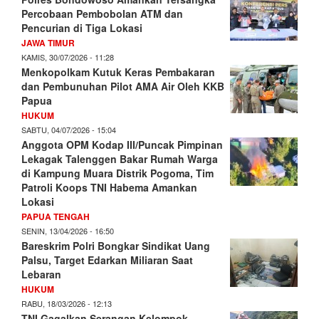
Percobaan Pembobolan ATM dan
Pencurian di Tiga Lokasi
JAWA TIMUR
KAMIS, 30/07/2026 - 11:28
Menkopolkam Kutuk Keras Pembakaran
dan Pembunuhan Pilot AMA Air Oleh KKB
Papua
HUKUM
SABTU, 04/07/2026 - 15:04
Anggota OPM Kodap III/Puncak Pimpinan
Lekagak Talenggen Bakar Rumah Warga
di Kampung Muara Distrik Pogoma, Tim
Patroli Koops TNI Habema Amankan
Lokasi
PAPUA TENGAH
SENIN, 13/04/2026 - 16:50
Bareskrim Polri Bongkar Sindikat Uang
Palsu, Target Edarkan Miliaran Saat
Lebaran
HUKUM
RABU, 18/03/2026 - 12:13
TNI Gagalkan Serangan Kelompok