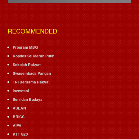
RECOMMENDED
Program MBG
KopdesKel Merah Putih
Sekolah Rakyat
Swasembada Pangan
TNI Bersama Rakyat
Investasi
Seni dan Budaya
ASEAN
BRICS
AIPA
KTT G20